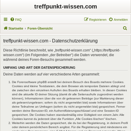
treffpunkt-wissen.com
FAQ
Registrieren
Anmelden
S
Startseite
Foren-Übersicht
u
treffpunkt-wissen.com - Datenschutzerklärung
c
h
Diese Richtlinie beschreibt, wie „treffpunkt-wissen.com“ („https://treffpunkt-
wissen.com“) (im Folgenden „der Betreiber“) die Daten verwendet, die
e
während deines Foren-Besuchs gesammelt werden.
UMFANG UND ART DER DATENSPEICHERUNG
Deine Daten werden auf vier verschiedene Arten gesammelt:
Die Forensoftware phpBB erstellt bei deinem Besuch des Boards mehrere Cookies.
Cookies sind kleine Textdateien, die dein Browser als temporäre Dateien ablegt und
die zwischen den einzelnen Aufrufen des Boards erhalten bleiben. In diesen Cookies
sind die aktuelle ID deiner Sitzung (damit dir alle Seitenaufrufe zugeordnet werden
können), Informationen über die von dir gelesenen Beiträge (zur Markierung dieser
als gelesen/ungelesen; sofern du nicht angemeldet bist) sowie Informationen über
deine Teilnahme an Umfragen (sofern du nicht angemeldet bist) gespeichert. Ferner
werden deine Benutzer-ID, ein Authentifizierungsschlüssel und eine Session-ID
gespeichert. Die Cookies haben standardmäßig eine Gültigkeit von einem Jahr. Alle
Cookies kannst du jederzeit über die Funktion „Alle Cookies löschen“ löschen.
Weiterhin werden die Daten gespeichert, die du bei der Registrierung, in deinem Profil
oder deinem persönlichem Bereich angibst. Für die Registrierung sind mindestens ein