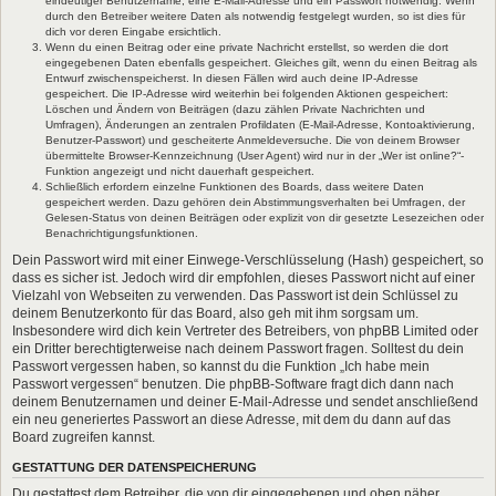
eindeutiger Benutzername, eine E-Mail-Adresse und ein Passwort notwendig. Wenn
durch den Betreiber weitere Daten als notwendig festgelegt wurden, so ist dies für
dich vor deren Eingabe ersichtlich.
Wenn du einen Beitrag oder eine private Nachricht erstellst, so werden die dort
eingegebenen Daten ebenfalls gespeichert. Gleiches gilt, wenn du einen Beitrag als
Entwurf zwischenspeicherst. In diesen Fällen wird auch deine IP-Adresse
gespeichert. Die IP-Adresse wird weiterhin bei folgenden Aktionen gespeichert:
Löschen und Ändern von Beiträgen (dazu zählen Private Nachrichten und
Umfragen), Änderungen an zentralen Profildaten (E-Mail-Adresse, Kontoaktivierung,
Benutzer-Passwort) und gescheiterte Anmeldeversuche. Die von deinem Browser
übermittelte Browser-Kennzeichnung (User Agent) wird nur in der „Wer ist online?“-
Funktion angezeigt und nicht dauerhaft gespeichert.
Schließlich erfordern einzelne Funktionen des Boards, dass weitere Daten
gespeichert werden. Dazu gehören dein Abstimmungsverhalten bei Umfragen, der
Gelesen-Status von deinen Beiträgen oder explizit von dir gesetzte Lesezeichen oder
Benachrichtigungsfunktionen.
Dein Passwort wird mit einer Einwege-Verschlüsselung (Hash) gespeichert, so
dass es sicher ist. Jedoch wird dir empfohlen, dieses Passwort nicht auf einer
Vielzahl von Webseiten zu verwenden. Das Passwort ist dein Schlüssel zu
deinem Benutzerkonto für das Board, also geh mit ihm sorgsam um.
Insbesondere wird dich kein Vertreter des Betreibers, von phpBB Limited oder
ein Dritter berechtigterweise nach deinem Passwort fragen. Solltest du dein
Passwort vergessen haben, so kannst du die Funktion „Ich habe mein
Passwort vergessen“ benutzen. Die phpBB-Software fragt dich dann nach
deinem Benutzernamen und deiner E-Mail-Adresse und sendet anschließend
ein neu generiertes Passwort an diese Adresse, mit dem du dann auf das
Board zugreifen kannst.
GESTATTUNG DER DATENSPEICHERUNG
Du gestattest dem Betreiber, die von dir eingegebenen und oben näher