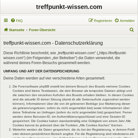
treffpunkt-wissen.com
FAQ
Registrieren
Anmelden
S
Startseite
Foren-Übersicht
u
treffpunkt-wissen.com - Datenschutzerklärung
c
h
Diese Richtlinie beschreibt, wie „treffpunkt-wissen.com“ („https://treffpunkt-
wissen.com“) (im Folgenden „der Betreiber“) die Daten verwendet, die
e
während deines Foren-Besuchs gesammelt werden.
UMFANG UND ART DER DATENSPEICHERUNG
Deine Daten werden auf vier verschiedene Arten gesammelt:
Die Forensoftware phpBB erstellt bei deinem Besuch des Boards mehrere Cookies.
Cookies sind kleine Textdateien, die dein Browser als temporäre Dateien ablegt und
die zwischen den einzelnen Aufrufen des Boards erhalten bleiben. In diesen Cookies
sind die aktuelle ID deiner Sitzung (damit dir alle Seitenaufrufe zugeordnet werden
können), Informationen über die von dir gelesenen Beiträge (zur Markierung dieser
als gelesen/ungelesen; sofern du nicht angemeldet bist) sowie Informationen über
deine Teilnahme an Umfragen (sofern du nicht angemeldet bist) gespeichert. Ferner
werden deine Benutzer-ID, ein Authentifizierungsschlüssel und eine Session-ID
gespeichert. Die Cookies haben standardmäßig eine Gültigkeit von einem Jahr. Alle
Cookies kannst du jederzeit über die Funktion „Alle Cookies löschen“ löschen.
Weiterhin werden die Daten gespeichert, die du bei der Registrierung, in deinem Profil
oder deinem persönlichem Bereich angibst. Für die Registrierung sind mindestens ein