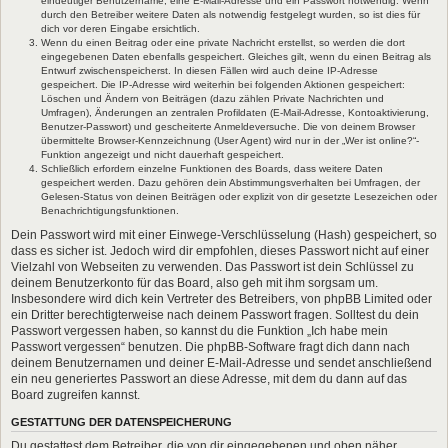
eindeutiger Benutzername, eine E-Mail-Adresse und ein Passwort notwendig. Wenn
durch den Betreiber weitere Daten als notwendig festgelegt wurden, so ist dies für
dich vor deren Eingabe ersichtlich.
Wenn du einen Beitrag oder eine private Nachricht erstellst, so werden die dort
eingegebenen Daten ebenfalls gespeichert. Gleiches gilt, wenn du einen Beitrag als
Entwurf zwischenspeicherst. In diesen Fällen wird auch deine IP-Adresse
gespeichert. Die IP-Adresse wird weiterhin bei folgenden Aktionen gespeichert:
Löschen und Ändern von Beiträgen (dazu zählen Private Nachrichten und
Umfragen), Änderungen an zentralen Profildaten (E-Mail-Adresse, Kontoaktivierung,
Benutzer-Passwort) und gescheiterte Anmeldeversuche. Die von deinem Browser
übermittelte Browser-Kennzeichnung (User Agent) wird nur in der „Wer ist online?“-
Funktion angezeigt und nicht dauerhaft gespeichert.
Schließlich erfordern einzelne Funktionen des Boards, dass weitere Daten
gespeichert werden. Dazu gehören dein Abstimmungsverhalten bei Umfragen, der
Gelesen-Status von deinen Beiträgen oder explizit von dir gesetzte Lesezeichen oder
Benachrichtigungsfunktionen.
Dein Passwort wird mit einer Einwege-Verschlüsselung (Hash) gespeichert, so
dass es sicher ist. Jedoch wird dir empfohlen, dieses Passwort nicht auf einer
Vielzahl von Webseiten zu verwenden. Das Passwort ist dein Schlüssel zu
deinem Benutzerkonto für das Board, also geh mit ihm sorgsam um.
Insbesondere wird dich kein Vertreter des Betreibers, von phpBB Limited oder
ein Dritter berechtigterweise nach deinem Passwort fragen. Solltest du dein
Passwort vergessen haben, so kannst du die Funktion „Ich habe mein
Passwort vergessen“ benutzen. Die phpBB-Software fragt dich dann nach
deinem Benutzernamen und deiner E-Mail-Adresse und sendet anschließend
ein neu generiertes Passwort an diese Adresse, mit dem du dann auf das
Board zugreifen kannst.
GESTATTUNG DER DATENSPEICHERUNG
Du gestattest dem Betreiber, die von dir eingegebenen und oben näher