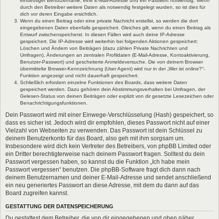
eindeutiger Benutzername, eine E-Mail-Adresse und ein Passwort notwendig. Wenn
durch den Betreiber weitere Daten als notwendig festgelegt wurden, so ist dies für
dich vor deren Eingabe ersichtlich.
Wenn du einen Beitrag oder eine private Nachricht erstellst, so werden die dort
eingegebenen Daten ebenfalls gespeichert. Gleiches gilt, wenn du einen Beitrag als
Entwurf zwischenspeicherst. In diesen Fällen wird auch deine IP-Adresse
gespeichert. Die IP-Adresse wird weiterhin bei folgenden Aktionen gespeichert:
Löschen und Ändern von Beiträgen (dazu zählen Private Nachrichten und
Umfragen), Änderungen an zentralen Profildaten (E-Mail-Adresse, Kontoaktivierung,
Benutzer-Passwort) und gescheiterte Anmeldeversuche. Die von deinem Browser
übermittelte Browser-Kennzeichnung (User Agent) wird nur in der „Wer ist online?“-
Funktion angezeigt und nicht dauerhaft gespeichert.
Schließlich erfordern einzelne Funktionen des Boards, dass weitere Daten
gespeichert werden. Dazu gehören dein Abstimmungsverhalten bei Umfragen, der
Gelesen-Status von deinen Beiträgen oder explizit von dir gesetzte Lesezeichen oder
Benachrichtigungsfunktionen.
Dein Passwort wird mit einer Einwege-Verschlüsselung (Hash) gespeichert, so
dass es sicher ist. Jedoch wird dir empfohlen, dieses Passwort nicht auf einer
Vielzahl von Webseiten zu verwenden. Das Passwort ist dein Schlüssel zu
deinem Benutzerkonto für das Board, also geh mit ihm sorgsam um.
Insbesondere wird dich kein Vertreter des Betreibers, von phpBB Limited oder
ein Dritter berechtigterweise nach deinem Passwort fragen. Solltest du dein
Passwort vergessen haben, so kannst du die Funktion „Ich habe mein
Passwort vergessen“ benutzen. Die phpBB-Software fragt dich dann nach
deinem Benutzernamen und deiner E-Mail-Adresse und sendet anschließend
ein neu generiertes Passwort an diese Adresse, mit dem du dann auf das
Board zugreifen kannst.
GESTATTUNG DER DATENSPEICHERUNG
Du gestattest dem Betreiber, die von dir eingegebenen und oben näher