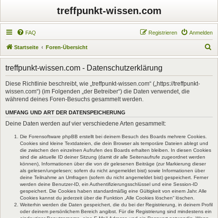
treffpunkt-wissen.com
FAQ
Registrieren
Anmelden
S
Startseite
Foren-Übersicht
u
treffpunkt-wissen.com - Datenschutzerklärung
c
h
Diese Richtlinie beschreibt, wie „treffpunkt-wissen.com“ („https://treffpunkt-
wissen.com“) (im Folgenden „der Betreiber“) die Daten verwendet, die
e
während deines Foren-Besuchs gesammelt werden.
UMFANG UND ART DER DATENSPEICHERUNG
Deine Daten werden auf vier verschiedene Arten gesammelt:
Die Forensoftware phpBB erstellt bei deinem Besuch des Boards mehrere Cookies.
Cookies sind kleine Textdateien, die dein Browser als temporäre Dateien ablegt und
die zwischen den einzelnen Aufrufen des Boards erhalten bleiben. In diesen Cookies
sind die aktuelle ID deiner Sitzung (damit dir alle Seitenaufrufe zugeordnet werden
können), Informationen über die von dir gelesenen Beiträge (zur Markierung dieser
als gelesen/ungelesen; sofern du nicht angemeldet bist) sowie Informationen über
deine Teilnahme an Umfragen (sofern du nicht angemeldet bist) gespeichert. Ferner
werden deine Benutzer-ID, ein Authentifizierungsschlüssel und eine Session-ID
gespeichert. Die Cookies haben standardmäßig eine Gültigkeit von einem Jahr. Alle
Cookies kannst du jederzeit über die Funktion „Alle Cookies löschen“ löschen.
Weiterhin werden die Daten gespeichert, die du bei der Registrierung, in deinem Profil
oder deinem persönlichem Bereich angibst. Für die Registrierung sind mindestens ein