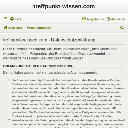
treffpunkt-wissen.com
FAQ
Registrieren
Anmelden
S
Startseite
Foren-Übersicht
u
treffpunkt-wissen.com - Datenschutzerklärung
c
h
Diese Richtlinie beschreibt, wie „treffpunkt-wissen.com“ („https://treffpunkt-
wissen.com“) (im Folgenden „der Betreiber“) die Daten verwendet, die
e
während deines Foren-Besuchs gesammelt werden.
UMFANG UND ART DER DATENSPEICHERUNG
Deine Daten werden auf vier verschiedene Arten gesammelt:
Die Forensoftware phpBB erstellt bei deinem Besuch des Boards mehrere Cookies.
Cookies sind kleine Textdateien, die dein Browser als temporäre Dateien ablegt und
die zwischen den einzelnen Aufrufen des Boards erhalten bleiben. In diesen Cookies
sind die aktuelle ID deiner Sitzung (damit dir alle Seitenaufrufe zugeordnet werden
können), Informationen über die von dir gelesenen Beiträge (zur Markierung dieser
als gelesen/ungelesen; sofern du nicht angemeldet bist) sowie Informationen über
deine Teilnahme an Umfragen (sofern du nicht angemeldet bist) gespeichert. Ferner
werden deine Benutzer-ID, ein Authentifizierungsschlüssel und eine Session-ID
gespeichert. Die Cookies haben standardmäßig eine Gültigkeit von einem Jahr. Alle
Cookies kannst du jederzeit über die Funktion „Alle Cookies löschen“ löschen.
Weiterhin werden die Daten gespeichert, die du bei der Registrierung, in deinem Profil
oder deinem persönlichem Bereich angibst. Für die Registrierung sind mindestens ein