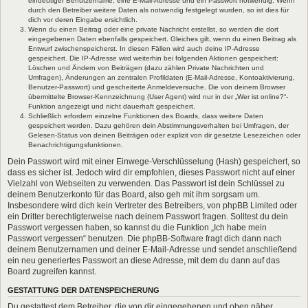
eindeutiger Benutzername, eine E-Mail-Adresse und ein Passwort notwendig. Wenn
durch den Betreiber weitere Daten als notwendig festgelegt wurden, so ist dies für
dich vor deren Eingabe ersichtlich.
Wenn du einen Beitrag oder eine private Nachricht erstellst, so werden die dort
eingegebenen Daten ebenfalls gespeichert. Gleiches gilt, wenn du einen Beitrag als
Entwurf zwischenspeicherst. In diesen Fällen wird auch deine IP-Adresse
gespeichert. Die IP-Adresse wird weiterhin bei folgenden Aktionen gespeichert:
Löschen und Ändern von Beiträgen (dazu zählen Private Nachrichten und
Umfragen), Änderungen an zentralen Profildaten (E-Mail-Adresse, Kontoaktivierung,
Benutzer-Passwort) und gescheiterte Anmeldeversuche. Die von deinem Browser
übermittelte Browser-Kennzeichnung (User Agent) wird nur in der „Wer ist online?“-
Funktion angezeigt und nicht dauerhaft gespeichert.
Schließlich erfordern einzelne Funktionen des Boards, dass weitere Daten
gespeichert werden. Dazu gehören dein Abstimmungsverhalten bei Umfragen, der
Gelesen-Status von deinen Beiträgen oder explizit von dir gesetzte Lesezeichen oder
Benachrichtigungsfunktionen.
Dein Passwort wird mit einer Einwege-Verschlüsselung (Hash) gespeichert, so
dass es sicher ist. Jedoch wird dir empfohlen, dieses Passwort nicht auf einer
Vielzahl von Webseiten zu verwenden. Das Passwort ist dein Schlüssel zu
deinem Benutzerkonto für das Board, also geh mit ihm sorgsam um.
Insbesondere wird dich kein Vertreter des Betreibers, von phpBB Limited oder
ein Dritter berechtigterweise nach deinem Passwort fragen. Solltest du dein
Passwort vergessen haben, so kannst du die Funktion „Ich habe mein
Passwort vergessen“ benutzen. Die phpBB-Software fragt dich dann nach
deinem Benutzernamen und deiner E-Mail-Adresse und sendet anschließend
ein neu generiertes Passwort an diese Adresse, mit dem du dann auf das
Board zugreifen kannst.
GESTATTUNG DER DATENSPEICHERUNG
Du gestattest dem Betreiber, die von dir eingegebenen und oben näher