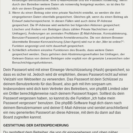
eindeutiger Benutzername, eine E-Mail-Adresse und ein Passwort notwendig. Wenn
durch den Betreiber weitere Daten als notwendig festgelegt wurden, so ist dies für
dich vor deren Eingabe ersichtlich.
Wenn du einen Beitrag oder eine private Nachricht erstellst, so werden die dort
eingegebenen Daten ebenfalls gespeichert. Gleiches gilt, wenn du einen Beitrag als
Entwurf zwischenspeicherst. In diesen Fällen wird auch deine IP-Adresse
gespeichert. Die IP-Adresse wird weiterhin bei folgenden Aktionen gespeichert:
Löschen und Ändern von Beiträgen (dazu zählen Private Nachrichten und
Umfragen), Änderungen an zentralen Profildaten (E-Mail-Adresse, Kontoaktivierung,
Benutzer-Passwort) und gescheiterte Anmeldeversuche. Die von deinem Browser
übermittelte Browser-Kennzeichnung (User Agent) wird nur in der „Wer ist online?“-
Funktion angezeigt und nicht dauerhaft gespeichert.
Schließlich erfordern einzelne Funktionen des Boards, dass weitere Daten
gespeichert werden. Dazu gehören dein Abstimmungsverhalten bei Umfragen, der
Gelesen-Status von deinen Beiträgen oder explizit von dir gesetzte Lesezeichen oder
Benachrichtigungsfunktionen.
Dein Passwort wird mit einer Einwege-Verschlüsselung (Hash) gespeichert, so
dass es sicher ist. Jedoch wird dir empfohlen, dieses Passwort nicht auf einer
Vielzahl von Webseiten zu verwenden. Das Passwort ist dein Schlüssel zu
deinem Benutzerkonto für das Board, also geh mit ihm sorgsam um.
Insbesondere wird dich kein Vertreter des Betreibers, von phpBB Limited oder
ein Dritter berechtigterweise nach deinem Passwort fragen. Solltest du dein
Passwort vergessen haben, so kannst du die Funktion „Ich habe mein
Passwort vergessen“ benutzen. Die phpBB-Software fragt dich dann nach
deinem Benutzernamen und deiner E-Mail-Adresse und sendet anschließend
ein neu generiertes Passwort an diese Adresse, mit dem du dann auf das
Board zugreifen kannst.
GESTATTUNG DER DATENSPEICHERUNG
Du gestattest dem Betreiber, die von dir eingegebenen und oben näher