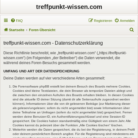
treffpunkt-wissen.com
FAQ
Registrieren
Anmelden
S
Startseite
Foren-Übersicht
u
treffpunkt-wissen.com - Datenschutzerklärung
c
h
Diese Richtlinie beschreibt, wie „treffpunkt-wissen.com“ („https://treffpunkt-
wissen.com“) (im Folgenden „der Betreiber“) die Daten verwendet, die
e
während deines Foren-Besuchs gesammelt werden.
UMFANG UND ART DER DATENSPEICHERUNG
Deine Daten werden auf vier verschiedene Arten gesammelt:
Die Forensoftware phpBB erstellt bei deinem Besuch des Boards mehrere Cookies.
Cookies sind kleine Textdateien, die dein Browser als temporäre Dateien ablegt und
die zwischen den einzelnen Aufrufen des Boards erhalten bleiben. In diesen Cookies
sind die aktuelle ID deiner Sitzung (damit dir alle Seitenaufrufe zugeordnet werden
können), Informationen über die von dir gelesenen Beiträge (zur Markierung dieser
als gelesen/ungelesen; sofern du nicht angemeldet bist) sowie Informationen über
deine Teilnahme an Umfragen (sofern du nicht angemeldet bist) gespeichert. Ferner
werden deine Benutzer-ID, ein Authentifizierungsschlüssel und eine Session-ID
gespeichert. Die Cookies haben standardmäßig eine Gültigkeit von einem Jahr. Alle
Cookies kannst du jederzeit über die Funktion „Alle Cookies löschen“ löschen.
Weiterhin werden die Daten gespeichert, die du bei der Registrierung, in deinem Profil
oder deinem persönlichem Bereich angibst. Für die Registrierung sind mindestens ein