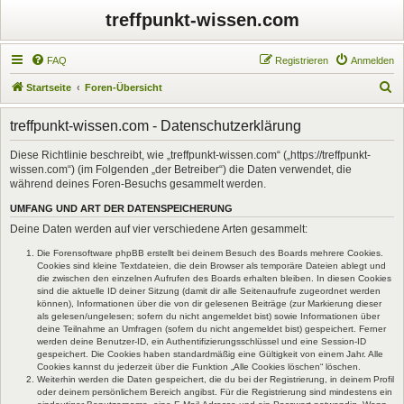
treffpunkt-wissen.com
FAQ
Registrieren
Anmelden
S
Startseite
Foren-Übersicht
u
treffpunkt-wissen.com - Datenschutzerklärung
c
h
Diese Richtlinie beschreibt, wie „treffpunkt-wissen.com“ („https://treffpunkt-
wissen.com“) (im Folgenden „der Betreiber“) die Daten verwendet, die
e
während deines Foren-Besuchs gesammelt werden.
UMFANG UND ART DER DATENSPEICHERUNG
Deine Daten werden auf vier verschiedene Arten gesammelt:
Die Forensoftware phpBB erstellt bei deinem Besuch des Boards mehrere Cookies.
Cookies sind kleine Textdateien, die dein Browser als temporäre Dateien ablegt und
die zwischen den einzelnen Aufrufen des Boards erhalten bleiben. In diesen Cookies
sind die aktuelle ID deiner Sitzung (damit dir alle Seitenaufrufe zugeordnet werden
können), Informationen über die von dir gelesenen Beiträge (zur Markierung dieser
als gelesen/ungelesen; sofern du nicht angemeldet bist) sowie Informationen über
deine Teilnahme an Umfragen (sofern du nicht angemeldet bist) gespeichert. Ferner
werden deine Benutzer-ID, ein Authentifizierungsschlüssel und eine Session-ID
gespeichert. Die Cookies haben standardmäßig eine Gültigkeit von einem Jahr. Alle
Cookies kannst du jederzeit über die Funktion „Alle Cookies löschen“ löschen.
Weiterhin werden die Daten gespeichert, die du bei der Registrierung, in deinem Profil
oder deinem persönlichem Bereich angibst. Für die Registrierung sind mindestens ein