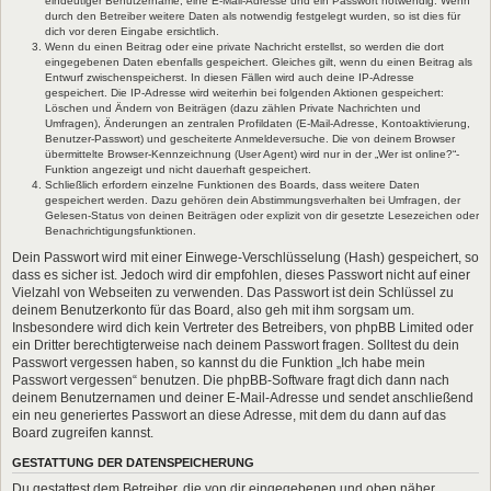
eindeutiger Benutzername, eine E-Mail-Adresse und ein Passwort notwendig. Wenn
durch den Betreiber weitere Daten als notwendig festgelegt wurden, so ist dies für
dich vor deren Eingabe ersichtlich.
Wenn du einen Beitrag oder eine private Nachricht erstellst, so werden die dort
eingegebenen Daten ebenfalls gespeichert. Gleiches gilt, wenn du einen Beitrag als
Entwurf zwischenspeicherst. In diesen Fällen wird auch deine IP-Adresse
gespeichert. Die IP-Adresse wird weiterhin bei folgenden Aktionen gespeichert:
Löschen und Ändern von Beiträgen (dazu zählen Private Nachrichten und
Umfragen), Änderungen an zentralen Profildaten (E-Mail-Adresse, Kontoaktivierung,
Benutzer-Passwort) und gescheiterte Anmeldeversuche. Die von deinem Browser
übermittelte Browser-Kennzeichnung (User Agent) wird nur in der „Wer ist online?“-
Funktion angezeigt und nicht dauerhaft gespeichert.
Schließlich erfordern einzelne Funktionen des Boards, dass weitere Daten
gespeichert werden. Dazu gehören dein Abstimmungsverhalten bei Umfragen, der
Gelesen-Status von deinen Beiträgen oder explizit von dir gesetzte Lesezeichen oder
Benachrichtigungsfunktionen.
Dein Passwort wird mit einer Einwege-Verschlüsselung (Hash) gespeichert, so
dass es sicher ist. Jedoch wird dir empfohlen, dieses Passwort nicht auf einer
Vielzahl von Webseiten zu verwenden. Das Passwort ist dein Schlüssel zu
deinem Benutzerkonto für das Board, also geh mit ihm sorgsam um.
Insbesondere wird dich kein Vertreter des Betreibers, von phpBB Limited oder
ein Dritter berechtigterweise nach deinem Passwort fragen. Solltest du dein
Passwort vergessen haben, so kannst du die Funktion „Ich habe mein
Passwort vergessen“ benutzen. Die phpBB-Software fragt dich dann nach
deinem Benutzernamen und deiner E-Mail-Adresse und sendet anschließend
ein neu generiertes Passwort an diese Adresse, mit dem du dann auf das
Board zugreifen kannst.
GESTATTUNG DER DATENSPEICHERUNG
Du gestattest dem Betreiber, die von dir eingegebenen und oben näher