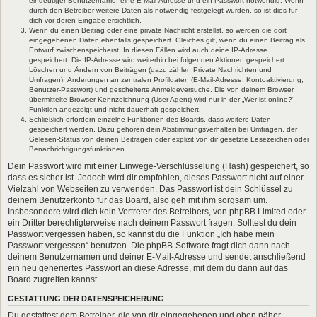
eindeutiger Benutzername, eine E-Mail-Adresse und ein Passwort notwendig. Wenn
durch den Betreiber weitere Daten als notwendig festgelegt wurden, so ist dies für
dich vor deren Eingabe ersichtlich.
Wenn du einen Beitrag oder eine private Nachricht erstellst, so werden die dort
eingegebenen Daten ebenfalls gespeichert. Gleiches gilt, wenn du einen Beitrag als
Entwurf zwischenspeicherst. In diesen Fällen wird auch deine IP-Adresse
gespeichert. Die IP-Adresse wird weiterhin bei folgenden Aktionen gespeichert:
Löschen und Ändern von Beiträgen (dazu zählen Private Nachrichten und
Umfragen), Änderungen an zentralen Profildaten (E-Mail-Adresse, Kontoaktivierung,
Benutzer-Passwort) und gescheiterte Anmeldeversuche. Die von deinem Browser
übermittelte Browser-Kennzeichnung (User Agent) wird nur in der „Wer ist online?“-
Funktion angezeigt und nicht dauerhaft gespeichert.
Schließlich erfordern einzelne Funktionen des Boards, dass weitere Daten
gespeichert werden. Dazu gehören dein Abstimmungsverhalten bei Umfragen, der
Gelesen-Status von deinen Beiträgen oder explizit von dir gesetzte Lesezeichen oder
Benachrichtigungsfunktionen.
Dein Passwort wird mit einer Einwege-Verschlüsselung (Hash) gespeichert, so
dass es sicher ist. Jedoch wird dir empfohlen, dieses Passwort nicht auf einer
Vielzahl von Webseiten zu verwenden. Das Passwort ist dein Schlüssel zu
deinem Benutzerkonto für das Board, also geh mit ihm sorgsam um.
Insbesondere wird dich kein Vertreter des Betreibers, von phpBB Limited oder
ein Dritter berechtigterweise nach deinem Passwort fragen. Solltest du dein
Passwort vergessen haben, so kannst du die Funktion „Ich habe mein
Passwort vergessen“ benutzen. Die phpBB-Software fragt dich dann nach
deinem Benutzernamen und deiner E-Mail-Adresse und sendet anschließend
ein neu generiertes Passwort an diese Adresse, mit dem du dann auf das
Board zugreifen kannst.
GESTATTUNG DER DATENSPEICHERUNG
Du gestattest dem Betreiber, die von dir eingegebenen und oben näher