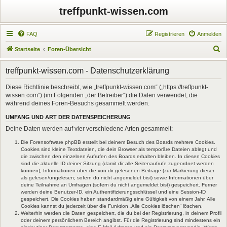
treffpunkt-wissen.com
FAQ
Registrieren
Anmelden
S
Startseite
Foren-Übersicht
u
treffpunkt-wissen.com - Datenschutzerklärung
c
h
Diese Richtlinie beschreibt, wie „treffpunkt-wissen.com“ („https://treffpunkt-
wissen.com“) (im Folgenden „der Betreiber“) die Daten verwendet, die
e
während deines Foren-Besuchs gesammelt werden.
UMFANG UND ART DER DATENSPEICHERUNG
Deine Daten werden auf vier verschiedene Arten gesammelt:
Die Forensoftware phpBB erstellt bei deinem Besuch des Boards mehrere Cookies.
Cookies sind kleine Textdateien, die dein Browser als temporäre Dateien ablegt und
die zwischen den einzelnen Aufrufen des Boards erhalten bleiben. In diesen Cookies
sind die aktuelle ID deiner Sitzung (damit dir alle Seitenaufrufe zugeordnet werden
können), Informationen über die von dir gelesenen Beiträge (zur Markierung dieser
als gelesen/ungelesen; sofern du nicht angemeldet bist) sowie Informationen über
deine Teilnahme an Umfragen (sofern du nicht angemeldet bist) gespeichert. Ferner
werden deine Benutzer-ID, ein Authentifizierungsschlüssel und eine Session-ID
gespeichert. Die Cookies haben standardmäßig eine Gültigkeit von einem Jahr. Alle
Cookies kannst du jederzeit über die Funktion „Alle Cookies löschen“ löschen.
Weiterhin werden die Daten gespeichert, die du bei der Registrierung, in deinem Profil
oder deinem persönlichem Bereich angibst. Für die Registrierung sind mindestens ein