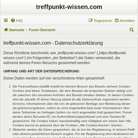
treffpunkt-wissen.com
FAQ
Registrieren
Anmelden
S
Startseite
Foren-Übersicht
u
treffpunkt-wissen.com - Datenschutzerklärung
c
h
Diese Richtlinie beschreibt, wie „treffpunkt-wissen.com“ („https://treffpunkt-
wissen.com“) (im Folgenden „der Betreiber“) die Daten verwendet, die
e
während deines Foren-Besuchs gesammelt werden.
UMFANG UND ART DER DATENSPEICHERUNG
Deine Daten werden auf vier verschiedene Arten gesammelt:
Die Forensoftware phpBB erstellt bei deinem Besuch des Boards mehrere Cookies.
Cookies sind kleine Textdateien, die dein Browser als temporäre Dateien ablegt und
die zwischen den einzelnen Aufrufen des Boards erhalten bleiben. In diesen Cookies
sind die aktuelle ID deiner Sitzung (damit dir alle Seitenaufrufe zugeordnet werden
können), Informationen über die von dir gelesenen Beiträge (zur Markierung dieser
als gelesen/ungelesen; sofern du nicht angemeldet bist) sowie Informationen über
deine Teilnahme an Umfragen (sofern du nicht angemeldet bist) gespeichert. Ferner
werden deine Benutzer-ID, ein Authentifizierungsschlüssel und eine Session-ID
gespeichert. Die Cookies haben standardmäßig eine Gültigkeit von einem Jahr. Alle
Cookies kannst du jederzeit über die Funktion „Alle Cookies löschen“ löschen.
Weiterhin werden die Daten gespeichert, die du bei der Registrierung, in deinem Profil
oder deinem persönlichem Bereich angibst. Für die Registrierung sind mindestens ein