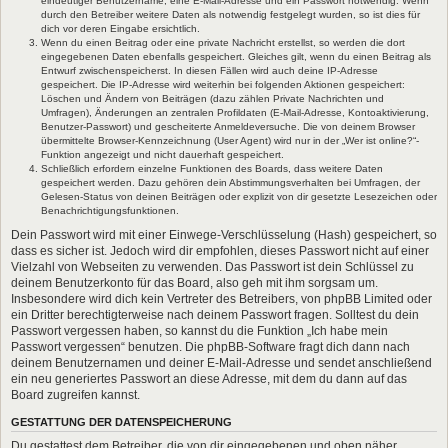
eindeutiger Benutzername, eine E-Mail-Adresse und ein Passwort notwendig. Wenn
durch den Betreiber weitere Daten als notwendig festgelegt wurden, so ist dies für
dich vor deren Eingabe ersichtlich.
Wenn du einen Beitrag oder eine private Nachricht erstellst, so werden die dort
eingegebenen Daten ebenfalls gespeichert. Gleiches gilt, wenn du einen Beitrag als
Entwurf zwischenspeicherst. In diesen Fällen wird auch deine IP-Adresse
gespeichert. Die IP-Adresse wird weiterhin bei folgenden Aktionen gespeichert:
Löschen und Ändern von Beiträgen (dazu zählen Private Nachrichten und
Umfragen), Änderungen an zentralen Profildaten (E-Mail-Adresse, Kontoaktivierung,
Benutzer-Passwort) und gescheiterte Anmeldeversuche. Die von deinem Browser
übermittelte Browser-Kennzeichnung (User Agent) wird nur in der „Wer ist online?“-
Funktion angezeigt und nicht dauerhaft gespeichert.
Schließlich erfordern einzelne Funktionen des Boards, dass weitere Daten
gespeichert werden. Dazu gehören dein Abstimmungsverhalten bei Umfragen, der
Gelesen-Status von deinen Beiträgen oder explizit von dir gesetzte Lesezeichen oder
Benachrichtigungsfunktionen.
Dein Passwort wird mit einer Einwege-Verschlüsselung (Hash) gespeichert, so
dass es sicher ist. Jedoch wird dir empfohlen, dieses Passwort nicht auf einer
Vielzahl von Webseiten zu verwenden. Das Passwort ist dein Schlüssel zu
deinem Benutzerkonto für das Board, also geh mit ihm sorgsam um.
Insbesondere wird dich kein Vertreter des Betreibers, von phpBB Limited oder
ein Dritter berechtigterweise nach deinem Passwort fragen. Solltest du dein
Passwort vergessen haben, so kannst du die Funktion „Ich habe mein
Passwort vergessen“ benutzen. Die phpBB-Software fragt dich dann nach
deinem Benutzernamen und deiner E-Mail-Adresse und sendet anschließend
ein neu generiertes Passwort an diese Adresse, mit dem du dann auf das
Board zugreifen kannst.
GESTATTUNG DER DATENSPEICHERUNG
Du gestattest dem Betreiber, die von dir eingegebenen und oben näher