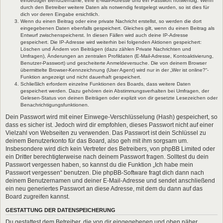
eindeutiger Benutzername, eine E-Mail-Adresse und ein Passwort notwendig. Wenn
durch den Betreiber weitere Daten als notwendig festgelegt wurden, so ist dies für
dich vor deren Eingabe ersichtlich.
Wenn du einen Beitrag oder eine private Nachricht erstellst, so werden die dort
eingegebenen Daten ebenfalls gespeichert. Gleiches gilt, wenn du einen Beitrag als
Entwurf zwischenspeicherst. In diesen Fällen wird auch deine IP-Adresse
gespeichert. Die IP-Adresse wird weiterhin bei folgenden Aktionen gespeichert:
Löschen und Ändern von Beiträgen (dazu zählen Private Nachrichten und
Umfragen), Änderungen an zentralen Profildaten (E-Mail-Adresse, Kontoaktivierung,
Benutzer-Passwort) und gescheiterte Anmeldeversuche. Die von deinem Browser
übermittelte Browser-Kennzeichnung (User Agent) wird nur in der „Wer ist online?“-
Funktion angezeigt und nicht dauerhaft gespeichert.
Schließlich erfordern einzelne Funktionen des Boards, dass weitere Daten
gespeichert werden. Dazu gehören dein Abstimmungsverhalten bei Umfragen, der
Gelesen-Status von deinen Beiträgen oder explizit von dir gesetzte Lesezeichen oder
Benachrichtigungsfunktionen.
Dein Passwort wird mit einer Einwege-Verschlüsselung (Hash) gespeichert, so
dass es sicher ist. Jedoch wird dir empfohlen, dieses Passwort nicht auf einer
Vielzahl von Webseiten zu verwenden. Das Passwort ist dein Schlüssel zu
deinem Benutzerkonto für das Board, also geh mit ihm sorgsam um.
Insbesondere wird dich kein Vertreter des Betreibers, von phpBB Limited oder
ein Dritter berechtigterweise nach deinem Passwort fragen. Solltest du dein
Passwort vergessen haben, so kannst du die Funktion „Ich habe mein
Passwort vergessen“ benutzen. Die phpBB-Software fragt dich dann nach
deinem Benutzernamen und deiner E-Mail-Adresse und sendet anschließend
ein neu generiertes Passwort an diese Adresse, mit dem du dann auf das
Board zugreifen kannst.
GESTATTUNG DER DATENSPEICHERUNG
Du gestattest dem Betreiber, die von dir eingegebenen und oben näher