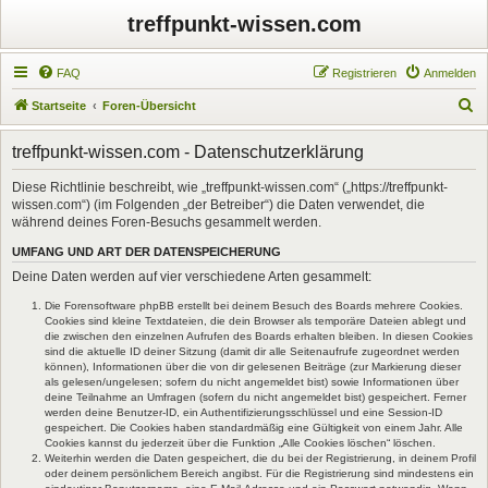
treffpunkt-wissen.com
FAQ
Registrieren
Anmelden
S
Startseite
Foren-Übersicht
u
treffpunkt-wissen.com - Datenschutzerklärung
c
h
Diese Richtlinie beschreibt, wie „treffpunkt-wissen.com“ („https://treffpunkt-
wissen.com“) (im Folgenden „der Betreiber“) die Daten verwendet, die
e
während deines Foren-Besuchs gesammelt werden.
UMFANG UND ART DER DATENSPEICHERUNG
Deine Daten werden auf vier verschiedene Arten gesammelt:
Die Forensoftware phpBB erstellt bei deinem Besuch des Boards mehrere Cookies.
Cookies sind kleine Textdateien, die dein Browser als temporäre Dateien ablegt und
die zwischen den einzelnen Aufrufen des Boards erhalten bleiben. In diesen Cookies
sind die aktuelle ID deiner Sitzung (damit dir alle Seitenaufrufe zugeordnet werden
können), Informationen über die von dir gelesenen Beiträge (zur Markierung dieser
als gelesen/ungelesen; sofern du nicht angemeldet bist) sowie Informationen über
deine Teilnahme an Umfragen (sofern du nicht angemeldet bist) gespeichert. Ferner
werden deine Benutzer-ID, ein Authentifizierungsschlüssel und eine Session-ID
gespeichert. Die Cookies haben standardmäßig eine Gültigkeit von einem Jahr. Alle
Cookies kannst du jederzeit über die Funktion „Alle Cookies löschen“ löschen.
Weiterhin werden die Daten gespeichert, die du bei der Registrierung, in deinem Profil
oder deinem persönlichem Bereich angibst. Für die Registrierung sind mindestens ein