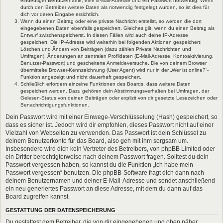
eindeutiger Benutzername, eine E-Mail-Adresse und ein Passwort notwendig. Wenn
durch den Betreiber weitere Daten als notwendig festgelegt wurden, so ist dies für
dich vor deren Eingabe ersichtlich.
Wenn du einen Beitrag oder eine private Nachricht erstellst, so werden die dort
eingegebenen Daten ebenfalls gespeichert. Gleiches gilt, wenn du einen Beitrag als
Entwurf zwischenspeicherst. In diesen Fällen wird auch deine IP-Adresse
gespeichert. Die IP-Adresse wird weiterhin bei folgenden Aktionen gespeichert:
Löschen und Ändern von Beiträgen (dazu zählen Private Nachrichten und
Umfragen), Änderungen an zentralen Profildaten (E-Mail-Adresse, Kontoaktivierung,
Benutzer-Passwort) und gescheiterte Anmeldeversuche. Die von deinem Browser
übermittelte Browser-Kennzeichnung (User Agent) wird nur in der „Wer ist online?“-
Funktion angezeigt und nicht dauerhaft gespeichert.
Schließlich erfordern einzelne Funktionen des Boards, dass weitere Daten
gespeichert werden. Dazu gehören dein Abstimmungsverhalten bei Umfragen, der
Gelesen-Status von deinen Beiträgen oder explizit von dir gesetzte Lesezeichen oder
Benachrichtigungsfunktionen.
Dein Passwort wird mit einer Einwege-Verschlüsselung (Hash) gespeichert, so
dass es sicher ist. Jedoch wird dir empfohlen, dieses Passwort nicht auf einer
Vielzahl von Webseiten zu verwenden. Das Passwort ist dein Schlüssel zu
deinem Benutzerkonto für das Board, also geh mit ihm sorgsam um.
Insbesondere wird dich kein Vertreter des Betreibers, von phpBB Limited oder
ein Dritter berechtigterweise nach deinem Passwort fragen. Solltest du dein
Passwort vergessen haben, so kannst du die Funktion „Ich habe mein
Passwort vergessen“ benutzen. Die phpBB-Software fragt dich dann nach
deinem Benutzernamen und deiner E-Mail-Adresse und sendet anschließend
ein neu generiertes Passwort an diese Adresse, mit dem du dann auf das
Board zugreifen kannst.
GESTATTUNG DER DATENSPEICHERUNG
Du gestattest dem Betreiber, die von dir eingegebenen und oben näher