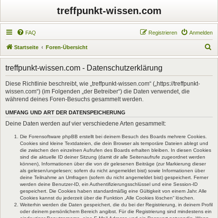
treffpunkt-wissen.com
FAQ
Registrieren
Anmelden
S
Startseite
Foren-Übersicht
u
treffpunkt-wissen.com - Datenschutzerklärung
c
h
Diese Richtlinie beschreibt, wie „treffpunkt-wissen.com“ („https://treffpunkt-
wissen.com“) (im Folgenden „der Betreiber“) die Daten verwendet, die
e
während deines Foren-Besuchs gesammelt werden.
UMFANG UND ART DER DATENSPEICHERUNG
Deine Daten werden auf vier verschiedene Arten gesammelt:
Die Forensoftware phpBB erstellt bei deinem Besuch des Boards mehrere Cookies.
Cookies sind kleine Textdateien, die dein Browser als temporäre Dateien ablegt und
die zwischen den einzelnen Aufrufen des Boards erhalten bleiben. In diesen Cookies
sind die aktuelle ID deiner Sitzung (damit dir alle Seitenaufrufe zugeordnet werden
können), Informationen über die von dir gelesenen Beiträge (zur Markierung dieser
als gelesen/ungelesen; sofern du nicht angemeldet bist) sowie Informationen über
deine Teilnahme an Umfragen (sofern du nicht angemeldet bist) gespeichert. Ferner
werden deine Benutzer-ID, ein Authentifizierungsschlüssel und eine Session-ID
gespeichert. Die Cookies haben standardmäßig eine Gültigkeit von einem Jahr. Alle
Cookies kannst du jederzeit über die Funktion „Alle Cookies löschen“ löschen.
Weiterhin werden die Daten gespeichert, die du bei der Registrierung, in deinem Profil
oder deinem persönlichem Bereich angibst. Für die Registrierung sind mindestens ein