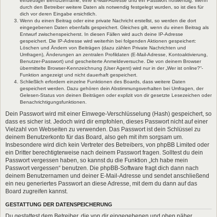
eindeutiger Benutzername, eine E-Mail-Adresse und ein Passwort notwendig. Wenn
durch den Betreiber weitere Daten als notwendig festgelegt wurden, so ist dies für
dich vor deren Eingabe ersichtlich.
Wenn du einen Beitrag oder eine private Nachricht erstellst, so werden die dort
eingegebenen Daten ebenfalls gespeichert. Gleiches gilt, wenn du einen Beitrag als
Entwurf zwischenspeicherst. In diesen Fällen wird auch deine IP-Adresse
gespeichert. Die IP-Adresse wird weiterhin bei folgenden Aktionen gespeichert:
Löschen und Ändern von Beiträgen (dazu zählen Private Nachrichten und
Umfragen), Änderungen an zentralen Profildaten (E-Mail-Adresse, Kontoaktivierung,
Benutzer-Passwort) und gescheiterte Anmeldeversuche. Die von deinem Browser
übermittelte Browser-Kennzeichnung (User Agent) wird nur in der „Wer ist online?“-
Funktion angezeigt und nicht dauerhaft gespeichert.
Schließlich erfordern einzelne Funktionen des Boards, dass weitere Daten
gespeichert werden. Dazu gehören dein Abstimmungsverhalten bei Umfragen, der
Gelesen-Status von deinen Beiträgen oder explizit von dir gesetzte Lesezeichen oder
Benachrichtigungsfunktionen.
Dein Passwort wird mit einer Einwege-Verschlüsselung (Hash) gespeichert, so
dass es sicher ist. Jedoch wird dir empfohlen, dieses Passwort nicht auf einer
Vielzahl von Webseiten zu verwenden. Das Passwort ist dein Schlüssel zu
deinem Benutzerkonto für das Board, also geh mit ihm sorgsam um.
Insbesondere wird dich kein Vertreter des Betreibers, von phpBB Limited oder
ein Dritter berechtigterweise nach deinem Passwort fragen. Solltest du dein
Passwort vergessen haben, so kannst du die Funktion „Ich habe mein
Passwort vergessen“ benutzen. Die phpBB-Software fragt dich dann nach
deinem Benutzernamen und deiner E-Mail-Adresse und sendet anschließend
ein neu generiertes Passwort an diese Adresse, mit dem du dann auf das
Board zugreifen kannst.
GESTATTUNG DER DATENSPEICHERUNG
Du gestattest dem Betreiber, die von dir eingegebenen und oben näher