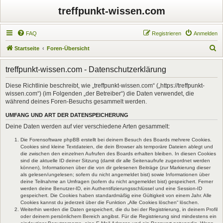
treffpunkt-wissen.com
FAQ
Registrieren
Anmelden
S
Startseite
Foren-Übersicht
u
treffpunkt-wissen.com - Datenschutzerklärung
c
h
Diese Richtlinie beschreibt, wie „treffpunkt-wissen.com“ („https://treffpunkt-
wissen.com“) (im Folgenden „der Betreiber“) die Daten verwendet, die
e
während deines Foren-Besuchs gesammelt werden.
UMFANG UND ART DER DATENSPEICHERUNG
Deine Daten werden auf vier verschiedene Arten gesammelt:
Die Forensoftware phpBB erstellt bei deinem Besuch des Boards mehrere Cookies.
Cookies sind kleine Textdateien, die dein Browser als temporäre Dateien ablegt und
die zwischen den einzelnen Aufrufen des Boards erhalten bleiben. In diesen Cookies
sind die aktuelle ID deiner Sitzung (damit dir alle Seitenaufrufe zugeordnet werden
können), Informationen über die von dir gelesenen Beiträge (zur Markierung dieser
als gelesen/ungelesen; sofern du nicht angemeldet bist) sowie Informationen über
deine Teilnahme an Umfragen (sofern du nicht angemeldet bist) gespeichert. Ferner
werden deine Benutzer-ID, ein Authentifizierungsschlüssel und eine Session-ID
gespeichert. Die Cookies haben standardmäßig eine Gültigkeit von einem Jahr. Alle
Cookies kannst du jederzeit über die Funktion „Alle Cookies löschen“ löschen.
Weiterhin werden die Daten gespeichert, die du bei der Registrierung, in deinem Profil
oder deinem persönlichem Bereich angibst. Für die Registrierung sind mindestens ein