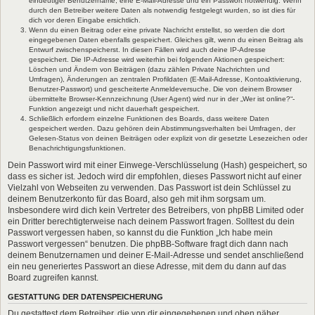
eindeutiger Benutzername, eine E-Mail-Adresse und ein Passwort notwendig. Wenn
durch den Betreiber weitere Daten als notwendig festgelegt wurden, so ist dies für
dich vor deren Eingabe ersichtlich.
Wenn du einen Beitrag oder eine private Nachricht erstellst, so werden die dort
eingegebenen Daten ebenfalls gespeichert. Gleiches gilt, wenn du einen Beitrag als
Entwurf zwischenspeicherst. In diesen Fällen wird auch deine IP-Adresse
gespeichert. Die IP-Adresse wird weiterhin bei folgenden Aktionen gespeichert:
Löschen und Ändern von Beiträgen (dazu zählen Private Nachrichten und
Umfragen), Änderungen an zentralen Profildaten (E-Mail-Adresse, Kontoaktivierung,
Benutzer-Passwort) und gescheiterte Anmeldeversuche. Die von deinem Browser
übermittelte Browser-Kennzeichnung (User Agent) wird nur in der „Wer ist online?“-
Funktion angezeigt und nicht dauerhaft gespeichert.
Schließlich erfordern einzelne Funktionen des Boards, dass weitere Daten
gespeichert werden. Dazu gehören dein Abstimmungsverhalten bei Umfragen, der
Gelesen-Status von deinen Beiträgen oder explizit von dir gesetzte Lesezeichen oder
Benachrichtigungsfunktionen.
Dein Passwort wird mit einer Einwege-Verschlüsselung (Hash) gespeichert, so
dass es sicher ist. Jedoch wird dir empfohlen, dieses Passwort nicht auf einer
Vielzahl von Webseiten zu verwenden. Das Passwort ist dein Schlüssel zu
deinem Benutzerkonto für das Board, also geh mit ihm sorgsam um.
Insbesondere wird dich kein Vertreter des Betreibers, von phpBB Limited oder
ein Dritter berechtigterweise nach deinem Passwort fragen. Solltest du dein
Passwort vergessen haben, so kannst du die Funktion „Ich habe mein
Passwort vergessen“ benutzen. Die phpBB-Software fragt dich dann nach
deinem Benutzernamen und deiner E-Mail-Adresse und sendet anschließend
ein neu generiertes Passwort an diese Adresse, mit dem du dann auf das
Board zugreifen kannst.
GESTATTUNG DER DATENSPEICHERUNG
Du gestattest dem Betreiber, die von dir eingegebenen und oben näher