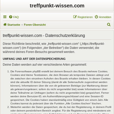
treffpunkt-wissen.com
FAQ
Registrieren
Anmelden
S
Startseite
Foren-Übersicht
u
treffpunkt-wissen.com - Datenschutzerklärung
c
h
Diese Richtlinie beschreibt, wie „treffpunkt-wissen.com“ („https://treffpunkt-
wissen.com“) (im Folgenden „der Betreiber“) die Daten verwendet, die
e
während deines Foren-Besuchs gesammelt werden.
UMFANG UND ART DER DATENSPEICHERUNG
Deine Daten werden auf vier verschiedene Arten gesammelt:
Die Forensoftware phpBB erstellt bei deinem Besuch des Boards mehrere Cookies.
Cookies sind kleine Textdateien, die dein Browser als temporäre Dateien ablegt und
die zwischen den einzelnen Aufrufen des Boards erhalten bleiben. In diesen Cookies
sind die aktuelle ID deiner Sitzung (damit dir alle Seitenaufrufe zugeordnet werden
können), Informationen über die von dir gelesenen Beiträge (zur Markierung dieser
als gelesen/ungelesen; sofern du nicht angemeldet bist) sowie Informationen über
deine Teilnahme an Umfragen (sofern du nicht angemeldet bist) gespeichert. Ferner
werden deine Benutzer-ID, ein Authentifizierungsschlüssel und eine Session-ID
gespeichert. Die Cookies haben standardmäßig eine Gültigkeit von einem Jahr. Alle
Cookies kannst du jederzeit über die Funktion „Alle Cookies löschen“ löschen.
Weiterhin werden die Daten gespeichert, die du bei der Registrierung, in deinem Profil
oder deinem persönlichem Bereich angibst. Für die Registrierung sind mindestens ein