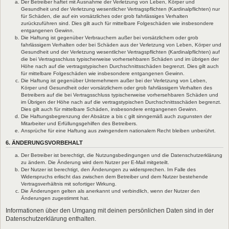
Der Betreiber haftet mit Ausnahme der Verletzung von Leben, Körper und
Gesundheit und der Verletzung wesentlicher Vertragspflichten (Kardinalpflichten) nur
für Schäden, die auf ein vorsätzliches oder grob fahrlässiges Verhalten
zurückzuführen sind. Dies gilt auch für mittelbare Folgeschäden wie insbesondere
entgangenen Gewinn.
Die Haftung ist gegenüber Verbrauchern außer bei vorsätzlichem oder grob
fahrlässigem Verhalten oder bei Schäden aus der Verletzung von Leben, Körper und
Gesundheit und der Verletzung wesentlicher Vertragspflichten (Kardinalpflichten) auf
die bei Vertragsschluss typischerweise vorhersehbaren Schäden und im übrigen der
Höhe nach auf die vertragstypischen Durchschnittsschäden begrenzt. Dies gilt auch
für mittelbare Folgeschäden wie insbesondere entgangenen Gewinn.
Die Haftung ist gegenüber Unternehmern außer bei der Verletzung von Leben,
Körper und Gesundheit oder vorsätzlichem oder grob fahrlässigem Verhalten des
Betreibers auf die bei Vertragsschluss typischerweise vorhersehbaren Schäden und
im Übrigen der Höhe nach auf die vertragstypischen Durchschnittsschäden begrenzt.
Dies gilt auch für mittelbare Schäden, insbesondere entgangenen Gewinn.
Die Haftungsbegrenzung der Absätze a bis c gilt sinngemäß auch zugunsten der
Mitarbeiter und Erfüllungsgehilfen des Betreibers.
Ansprüche für eine Haftung aus zwingendem nationalem Recht bleiben unberührt.
6. ÄNDERUNGSVORBEHALT
Der Betreiber ist berechtigt, die Nutzungsbedingungen und die Datenschutzerklärung
zu ändern. Die Änderung wird dem Nutzer per E-Mail mitgeteilt.
Der Nutzer ist berechtigt, den Änderungen zu widersprechen. Im Falle des
Widerspruchs erlischt das zwischen dem Betreiber und dem Nutzer bestehende
Vertragsverhältnis mit sofortiger Wirkung.
Die Änderungen gelten als anerkannt und verbindlich, wenn der Nutzer den
Änderungen zugestimmt hat.
Informationen über den Umgang mit deinen persönlichen Daten sind in der
Datenschutzerklärung enthalten.