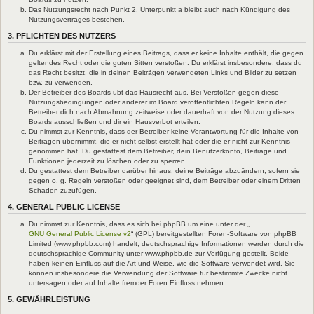
Das Nutzungsrecht nach Punkt 2, Unterpunkt a bleibt auch nach Kündigung des
Nutzungsvertrages bestehen.
3. PFLICHTEN DES NUTZERS
Du erklärst mit der Erstellung eines Beitrags, dass er keine Inhalte enthält, die gegen
geltendes Recht oder die guten Sitten verstoßen. Du erklärst insbesondere, dass du
das Recht besitzt, die in deinen Beiträgen verwendeten Links und Bilder zu setzen
bzw. zu verwenden.
Der Betreiber des Boards übt das Hausrecht aus. Bei Verstößen gegen diese
Nutzungsbedingungen oder anderer im Board veröffentlichten Regeln kann der
Betreiber dich nach Abmahnung zeitweise oder dauerhaft von der Nutzung dieses
Boards ausschließen und dir ein Hausverbot erteilen.
Du nimmst zur Kenntnis, dass der Betreiber keine Verantwortung für die Inhalte von
Beiträgen übernimmt, die er nicht selbst erstellt hat oder die er nicht zur Kenntnis
genommen hat. Du gestattest dem Betreiber, dein Benutzerkonto, Beiträge und
Funktionen jederzeit zu löschen oder zu sperren.
Du gestattest dem Betreiber darüber hinaus, deine Beiträge abzuändern, sofern sie
gegen o. g. Regeln verstoßen oder geeignet sind, dem Betreiber oder einem Dritten
Schaden zuzufügen.
4. GENERAL PUBLIC LICENSE
Du nimmst zur Kenntnis, dass es sich bei phpBB um eine unter der „
GNU General Public License v2
“ (GPL) bereitgestellten Foren-Software von phpBB
Limited (www.phpbb.com) handelt; deutschsprachige Informationen werden durch die
deutschsprachige Community unter www.phpbb.de zur Verfügung gestellt. Beide
haben keinen Einfluss auf die Art und Weise, wie die Software verwendet wird. Sie
können insbesondere die Verwendung der Software für bestimmte Zwecke nicht
untersagen oder auf Inhalte fremder Foren Einfluss nehmen.
5. GEWÄHRLEISTUNG