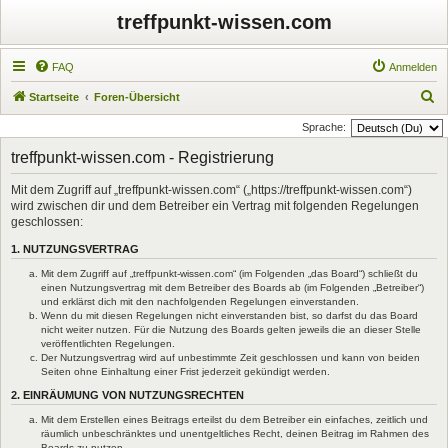
treffpunkt-wissen.com
FAQ
Anmelden
S
Startseite
Foren-Übersicht
u
Sprache:
c
treffpunkt-wissen.com - Registrierung
h
Mit dem Zugriff auf „treffpunkt-wissen.com“ („https://treffpunkt-wissen.com“)
e
wird zwischen dir und dem Betreiber ein Vertrag mit folgenden Regelungen
geschlossen:
1. NUTZUNGSVERTRAG
Mit dem Zugriff auf „treffpunkt-wissen.com“ (im Folgenden „das Board“) schließt du
einen Nutzungsvertrag mit dem Betreiber des Boards ab (im Folgenden „Betreiber“)
und erklärst dich mit den nachfolgenden Regelungen einverstanden.
Wenn du mit diesen Regelungen nicht einverstanden bist, so darfst du das Board
nicht weiter nutzen. Für die Nutzung des Boards gelten jeweils die an dieser Stelle
veröffentlichten Regelungen.
Der Nutzungsvertrag wird auf unbestimmte Zeit geschlossen und kann von beiden
Seiten ohne Einhaltung einer Frist jederzeit gekündigt werden.
2. EINRÄUMUNG VON NUTZUNGSRECHTEN
Mit dem Erstellen eines Beitrags erteilst du dem Betreiber ein einfaches, zeitlich und
räumlich unbeschränktes und unentgeltliches Recht, deinen Beitrag im Rahmen des
Boards zu nutzen.