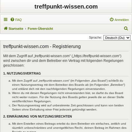
treffpunkt-wissen.com
FAQ
Anmelden
S
Startseite
Foren-Übersicht
u
Sprache:
c
treffpunkt-wissen.com - Registrierung
h
Mit dem Zugriff auf „treffpunkt-wissen.com“ („https://treffpunkt-wissen.com“)
e
wird zwischen dir und dem Betreiber ein Vertrag mit folgenden Regelungen
geschlossen:
1. NUTZUNGSVERTRAG
Mit dem Zugriff auf „treffpunkt-wissen.com“ (im Folgenden „das Board“) schließt du
einen Nutzungsvertrag mit dem Betreiber des Boards ab (im Folgenden „Betreiber“)
und erklärst dich mit den nachfolgenden Regelungen einverstanden.
Wenn du mit diesen Regelungen nicht einverstanden bist, so darfst du das Board
nicht weiter nutzen. Für die Nutzung des Boards gelten jeweils die an dieser Stelle
veröffentlichten Regelungen.
Der Nutzungsvertrag wird auf unbestimmte Zeit geschlossen und kann von beiden
Seiten ohne Einhaltung einer Frist jederzeit gekündigt werden.
2. EINRÄUMUNG VON NUTZUNGSRECHTEN
Mit dem Erstellen eines Beitrags erteilst du dem Betreiber ein einfaches, zeitlich und
räumlich unbeschränktes und unentgeltliches Recht, deinen Beitrag im Rahmen des
Boards zu nutzen.