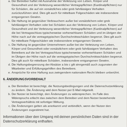
Der Betreiber haftet mit Ausnahme der Verletzung von Leben, Körper und
Gesundheit und der Verletzung wesentlicher Vertragspflichten (Kardinalpflichten) nur
für Schäden, die auf ein vorsätzliches oder grob fahrlässiges Verhalten
zurückzuführen sind. Dies gilt auch für mittelbare Folgeschäden wie insbesondere
entgangenen Gewinn.
Die Haftung ist gegenüber Verbrauchern außer bei vorsätzlichem oder grob
fahrlässigem Verhalten oder bei Schäden aus der Verletzung von Leben, Körper und
Gesundheit und der Verletzung wesentlicher Vertragspflichten (Kardinalpflichten) auf
die bei Vertragsschluss typischerweise vorhersehbaren Schäden und im übrigen der
Höhe nach auf die vertragstypischen Durchschnittsschäden begrenzt. Dies gilt auch
für mittelbare Folgeschäden wie insbesondere entgangenen Gewinn.
Die Haftung ist gegenüber Unternehmern außer bei der Verletzung von Leben,
Körper und Gesundheit oder vorsätzlichem oder grob fahrlässigem Verhalten des
Betreibers auf die bei Vertragsschluss typischerweise vorhersehbaren Schäden und
im Übrigen der Höhe nach auf die vertragstypischen Durchschnittsschäden begrenzt.
Dies gilt auch für mittelbare Schäden, insbesondere entgangenen Gewinn.
Die Haftungsbegrenzung der Absätze a bis c gilt sinngemäß auch zugunsten der
Mitarbeiter und Erfüllungsgehilfen des Betreibers.
Ansprüche für eine Haftung aus zwingendem nationalem Recht bleiben unberührt.
6. ÄNDERUNGSVORBEHALT
Der Betreiber ist berechtigt, die Nutzungsbedingungen und die Datenschutzerklärung
zu ändern. Die Änderung wird dem Nutzer per E-Mail mitgeteilt.
Der Nutzer ist berechtigt, den Änderungen zu widersprechen. Im Falle des
Widerspruchs erlischt das zwischen dem Betreiber und dem Nutzer bestehende
Vertragsverhältnis mit sofortiger Wirkung.
Die Änderungen gelten als anerkannt und verbindlich, wenn der Nutzer den
Änderungen zugestimmt hat.
Informationen über den Umgang mit deinen persönlichen Daten sind in der
Datenschutzerklärung enthalten.