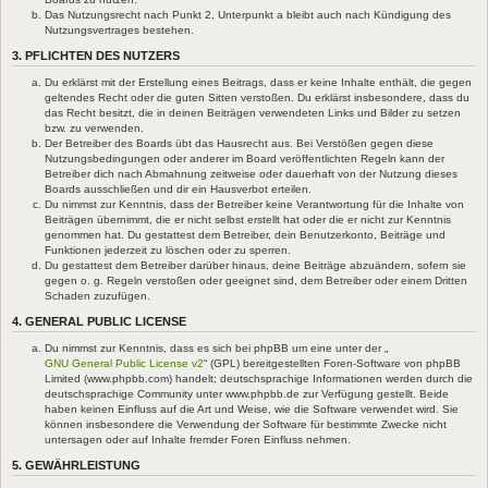
Das Nutzungsrecht nach Punkt 2, Unterpunkt a bleibt auch nach Kündigung des
Nutzungsvertrages bestehen.
3. PFLICHTEN DES NUTZERS
Du erklärst mit der Erstellung eines Beitrags, dass er keine Inhalte enthält, die gegen
geltendes Recht oder die guten Sitten verstoßen. Du erklärst insbesondere, dass du
das Recht besitzt, die in deinen Beiträgen verwendeten Links und Bilder zu setzen
bzw. zu verwenden.
Der Betreiber des Boards übt das Hausrecht aus. Bei Verstößen gegen diese
Nutzungsbedingungen oder anderer im Board veröffentlichten Regeln kann der
Betreiber dich nach Abmahnung zeitweise oder dauerhaft von der Nutzung dieses
Boards ausschließen und dir ein Hausverbot erteilen.
Du nimmst zur Kenntnis, dass der Betreiber keine Verantwortung für die Inhalte von
Beiträgen übernimmt, die er nicht selbst erstellt hat oder die er nicht zur Kenntnis
genommen hat. Du gestattest dem Betreiber, dein Benutzerkonto, Beiträge und
Funktionen jederzeit zu löschen oder zu sperren.
Du gestattest dem Betreiber darüber hinaus, deine Beiträge abzuändern, sofern sie
gegen o. g. Regeln verstoßen oder geeignet sind, dem Betreiber oder einem Dritten
Schaden zuzufügen.
4. GENERAL PUBLIC LICENSE
Du nimmst zur Kenntnis, dass es sich bei phpBB um eine unter der „
GNU General Public License v2
“ (GPL) bereitgestellten Foren-Software von phpBB
Limited (www.phpbb.com) handelt; deutschsprachige Informationen werden durch die
deutschsprachige Community unter www.phpbb.de zur Verfügung gestellt. Beide
haben keinen Einfluss auf die Art und Weise, wie die Software verwendet wird. Sie
können insbesondere die Verwendung der Software für bestimmte Zwecke nicht
untersagen oder auf Inhalte fremder Foren Einfluss nehmen.
5. GEWÄHRLEISTUNG