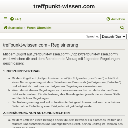
treffpunkt-wissen.com
FAQ
Anmelden
S
Startseite
Foren-Übersicht
u
Sprache:
c
treffpunkt-wissen.com - Registrierung
h
Mit dem Zugriff auf „treffpunkt-wissen.com“ („https://treffpunkt-wissen.com“)
e
wird zwischen dir und dem Betreiber ein Vertrag mit folgenden Regelungen
geschlossen:
1. NUTZUNGSVERTRAG
Mit dem Zugriff auf „treffpunkt-wissen.com“ (im Folgenden „das Board“) schließt du
einen Nutzungsvertrag mit dem Betreiber des Boards ab (im Folgenden „Betreiber“)
und erklärst dich mit den nachfolgenden Regelungen einverstanden.
Wenn du mit diesen Regelungen nicht einverstanden bist, so darfst du das Board
nicht weiter nutzen. Für die Nutzung des Boards gelten jeweils die an dieser Stelle
veröffentlichten Regelungen.
Der Nutzungsvertrag wird auf unbestimmte Zeit geschlossen und kann von beiden
Seiten ohne Einhaltung einer Frist jederzeit gekündigt werden.
2. EINRÄUMUNG VON NUTZUNGSRECHTEN
Mit dem Erstellen eines Beitrags erteilst du dem Betreiber ein einfaches, zeitlich und
räumlich unbeschränktes und unentgeltliches Recht, deinen Beitrag im Rahmen des
Boards zu nutzen.