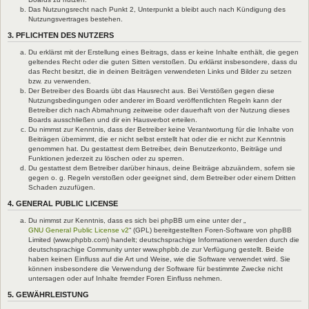
Das Nutzungsrecht nach Punkt 2, Unterpunkt a bleibt auch nach Kündigung des
Nutzungsvertrages bestehen.
3. PFLICHTEN DES NUTZERS
Du erklärst mit der Erstellung eines Beitrags, dass er keine Inhalte enthält, die gegen
geltendes Recht oder die guten Sitten verstoßen. Du erklärst insbesondere, dass du
das Recht besitzt, die in deinen Beiträgen verwendeten Links und Bilder zu setzen
bzw. zu verwenden.
Der Betreiber des Boards übt das Hausrecht aus. Bei Verstößen gegen diese
Nutzungsbedingungen oder anderer im Board veröffentlichten Regeln kann der
Betreiber dich nach Abmahnung zeitweise oder dauerhaft von der Nutzung dieses
Boards ausschließen und dir ein Hausverbot erteilen.
Du nimmst zur Kenntnis, dass der Betreiber keine Verantwortung für die Inhalte von
Beiträgen übernimmt, die er nicht selbst erstellt hat oder die er nicht zur Kenntnis
genommen hat. Du gestattest dem Betreiber, dein Benutzerkonto, Beiträge und
Funktionen jederzeit zu löschen oder zu sperren.
Du gestattest dem Betreiber darüber hinaus, deine Beiträge abzuändern, sofern sie
gegen o. g. Regeln verstoßen oder geeignet sind, dem Betreiber oder einem Dritten
Schaden zuzufügen.
4. GENERAL PUBLIC LICENSE
Du nimmst zur Kenntnis, dass es sich bei phpBB um eine unter der „
GNU General Public License v2
“ (GPL) bereitgestellten Foren-Software von phpBB
Limited (www.phpbb.com) handelt; deutschsprachige Informationen werden durch die
deutschsprachige Community unter www.phpbb.de zur Verfügung gestellt. Beide
haben keinen Einfluss auf die Art und Weise, wie die Software verwendet wird. Sie
können insbesondere die Verwendung der Software für bestimmte Zwecke nicht
untersagen oder auf Inhalte fremder Foren Einfluss nehmen.
5. GEWÄHRLEISTUNG