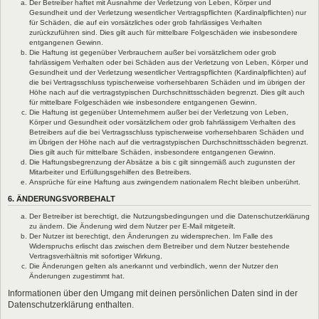
Der Betreiber haftet mit Ausnahme der Verletzung von Leben, Körper und
Gesundheit und der Verletzung wesentlicher Vertragspflichten (Kardinalpflichten) nur
für Schäden, die auf ein vorsätzliches oder grob fahrlässiges Verhalten
zurückzuführen sind. Dies gilt auch für mittelbare Folgeschäden wie insbesondere
entgangenen Gewinn.
Die Haftung ist gegenüber Verbrauchern außer bei vorsätzlichem oder grob
fahrlässigem Verhalten oder bei Schäden aus der Verletzung von Leben, Körper und
Gesundheit und der Verletzung wesentlicher Vertragspflichten (Kardinalpflichten) auf
die bei Vertragsschluss typischerweise vorhersehbaren Schäden und im übrigen der
Höhe nach auf die vertragstypischen Durchschnittsschäden begrenzt. Dies gilt auch
für mittelbare Folgeschäden wie insbesondere entgangenen Gewinn.
Die Haftung ist gegenüber Unternehmern außer bei der Verletzung von Leben,
Körper und Gesundheit oder vorsätzlichem oder grob fahrlässigem Verhalten des
Betreibers auf die bei Vertragsschluss typischerweise vorhersehbaren Schäden und
im Übrigen der Höhe nach auf die vertragstypischen Durchschnittsschäden begrenzt.
Dies gilt auch für mittelbare Schäden, insbesondere entgangenen Gewinn.
Die Haftungsbegrenzung der Absätze a bis c gilt sinngemäß auch zugunsten der
Mitarbeiter und Erfüllungsgehilfen des Betreibers.
Ansprüche für eine Haftung aus zwingendem nationalem Recht bleiben unberührt.
6. ÄNDERUNGSVORBEHALT
Der Betreiber ist berechtigt, die Nutzungsbedingungen und die Datenschutzerklärung
zu ändern. Die Änderung wird dem Nutzer per E-Mail mitgeteilt.
Der Nutzer ist berechtigt, den Änderungen zu widersprechen. Im Falle des
Widerspruchs erlischt das zwischen dem Betreiber und dem Nutzer bestehende
Vertragsverhältnis mit sofortiger Wirkung.
Die Änderungen gelten als anerkannt und verbindlich, wenn der Nutzer den
Änderungen zugestimmt hat.
Informationen über den Umgang mit deinen persönlichen Daten sind in der
Datenschutzerklärung enthalten.