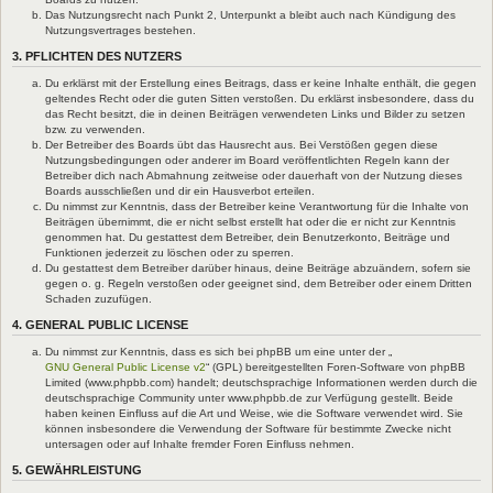
Das Nutzungsrecht nach Punkt 2, Unterpunkt a bleibt auch nach Kündigung des
Nutzungsvertrages bestehen.
3. PFLICHTEN DES NUTZERS
Du erklärst mit der Erstellung eines Beitrags, dass er keine Inhalte enthält, die gegen
geltendes Recht oder die guten Sitten verstoßen. Du erklärst insbesondere, dass du
das Recht besitzt, die in deinen Beiträgen verwendeten Links und Bilder zu setzen
bzw. zu verwenden.
Der Betreiber des Boards übt das Hausrecht aus. Bei Verstößen gegen diese
Nutzungsbedingungen oder anderer im Board veröffentlichten Regeln kann der
Betreiber dich nach Abmahnung zeitweise oder dauerhaft von der Nutzung dieses
Boards ausschließen und dir ein Hausverbot erteilen.
Du nimmst zur Kenntnis, dass der Betreiber keine Verantwortung für die Inhalte von
Beiträgen übernimmt, die er nicht selbst erstellt hat oder die er nicht zur Kenntnis
genommen hat. Du gestattest dem Betreiber, dein Benutzerkonto, Beiträge und
Funktionen jederzeit zu löschen oder zu sperren.
Du gestattest dem Betreiber darüber hinaus, deine Beiträge abzuändern, sofern sie
gegen o. g. Regeln verstoßen oder geeignet sind, dem Betreiber oder einem Dritten
Schaden zuzufügen.
4. GENERAL PUBLIC LICENSE
Du nimmst zur Kenntnis, dass es sich bei phpBB um eine unter der „
GNU General Public License v2
“ (GPL) bereitgestellten Foren-Software von phpBB
Limited (www.phpbb.com) handelt; deutschsprachige Informationen werden durch die
deutschsprachige Community unter www.phpbb.de zur Verfügung gestellt. Beide
haben keinen Einfluss auf die Art und Weise, wie die Software verwendet wird. Sie
können insbesondere die Verwendung der Software für bestimmte Zwecke nicht
untersagen oder auf Inhalte fremder Foren Einfluss nehmen.
5. GEWÄHRLEISTUNG