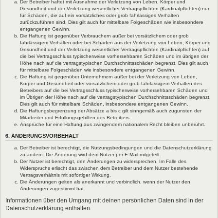
Der Betreiber haftet mit Ausnahme der Verletzung von Leben, Körper und
Gesundheit und der Verletzung wesentlicher Vertragspflichten (Kardinalpflichten) nur
für Schäden, die auf ein vorsätzliches oder grob fahrlässiges Verhalten
zurückzuführen sind. Dies gilt auch für mittelbare Folgeschäden wie insbesondere
entgangenen Gewinn.
Die Haftung ist gegenüber Verbrauchern außer bei vorsätzlichem oder grob
fahrlässigem Verhalten oder bei Schäden aus der Verletzung von Leben, Körper und
Gesundheit und der Verletzung wesentlicher Vertragspflichten (Kardinalpflichten) auf
die bei Vertragsschluss typischerweise vorhersehbaren Schäden und im übrigen der
Höhe nach auf die vertragstypischen Durchschnittsschäden begrenzt. Dies gilt auch
für mittelbare Folgeschäden wie insbesondere entgangenen Gewinn.
Die Haftung ist gegenüber Unternehmern außer bei der Verletzung von Leben,
Körper und Gesundheit oder vorsätzlichem oder grob fahrlässigem Verhalten des
Betreibers auf die bei Vertragsschluss typischerweise vorhersehbaren Schäden und
im Übrigen der Höhe nach auf die vertragstypischen Durchschnittsschäden begrenzt.
Dies gilt auch für mittelbare Schäden, insbesondere entgangenen Gewinn.
Die Haftungsbegrenzung der Absätze a bis c gilt sinngemäß auch zugunsten der
Mitarbeiter und Erfüllungsgehilfen des Betreibers.
Ansprüche für eine Haftung aus zwingendem nationalem Recht bleiben unberührt.
6. ÄNDERUNGSVORBEHALT
Der Betreiber ist berechtigt, die Nutzungsbedingungen und die Datenschutzerklärung
zu ändern. Die Änderung wird dem Nutzer per E-Mail mitgeteilt.
Der Nutzer ist berechtigt, den Änderungen zu widersprechen. Im Falle des
Widerspruchs erlischt das zwischen dem Betreiber und dem Nutzer bestehende
Vertragsverhältnis mit sofortiger Wirkung.
Die Änderungen gelten als anerkannt und verbindlich, wenn der Nutzer den
Änderungen zugestimmt hat.
Informationen über den Umgang mit deinen persönlichen Daten sind in der
Datenschutzerklärung enthalten.