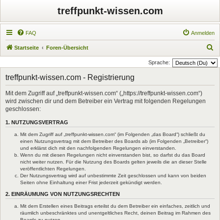
treffpunkt-wissen.com
FAQ
Anmelden
S
Startseite
Foren-Übersicht
u
Sprache:
c
treffpunkt-wissen.com - Registrierung
h
Mit dem Zugriff auf „treffpunkt-wissen.com“ („https://treffpunkt-wissen.com“)
e
wird zwischen dir und dem Betreiber ein Vertrag mit folgenden Regelungen
geschlossen:
1. NUTZUNGSVERTRAG
Mit dem Zugriff auf „treffpunkt-wissen.com“ (im Folgenden „das Board“) schließt du
einen Nutzungsvertrag mit dem Betreiber des Boards ab (im Folgenden „Betreiber“)
und erklärst dich mit den nachfolgenden Regelungen einverstanden.
Wenn du mit diesen Regelungen nicht einverstanden bist, so darfst du das Board
nicht weiter nutzen. Für die Nutzung des Boards gelten jeweils die an dieser Stelle
veröffentlichten Regelungen.
Der Nutzungsvertrag wird auf unbestimmte Zeit geschlossen und kann von beiden
Seiten ohne Einhaltung einer Frist jederzeit gekündigt werden.
2. EINRÄUMUNG VON NUTZUNGSRECHTEN
Mit dem Erstellen eines Beitrags erteilst du dem Betreiber ein einfaches, zeitlich und
räumlich unbeschränktes und unentgeltliches Recht, deinen Beitrag im Rahmen des
Boards zu nutzen.