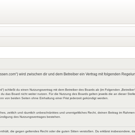
kt-wissen.com“) wird zwischen dir und dem Betreiber ein Vertrag mit folgenden Rege
ard“) schließt du einen Nutzungsvertrag mit dem Betreiber des Boards ab (im Folgenden „Betreibe
du das Board nicht weiter nutzen. Für die Nutzung des Boards gelten jeweils die an dieser Stell
nn von beiden Seiten ohne Einhaltung einer Frist jederzeit gekündigt werden.
faches, zeitlich und räumlich unbeschränktes und unentgeltliches Recht, deinen Beitrag im Rahme
Kündigung des Nutzungsvertrages bestehen.
te enthält, die gegen geltendes Recht oder die guten Sitten verstoßen. Du erklärst insbesondere, 