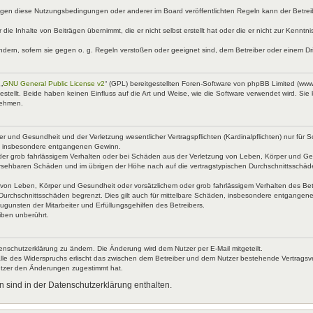
egen diese Nutzungsbedingungen oder anderer im Board veröffentlichten Regeln kann der Betre
 die Inhalte von Beiträgen übernimmt, die er nicht selbst erstellt hat oder die er nicht zur Kenn
ndern, sofern sie gegen o. g. Regeln verstoßen oder geeignet sind, dem Betreiber oder einem D
„
GNU General Public License v2
“ (GPL) bereitgestellten Foren-Software von phpBB Limited (ww
ellt. Beide haben keinen Einfluss auf die Art und Weise, wie die Software verwendet wird. Si
nehmen.
 und Gesundheit und der Verletzung wesentlicher Vertragspflichten (Kardinalpflichten) nur für Sc
wie insbesondere entgangenen Gewinn.
der grob fahrlässigem Verhalten oder bei Schäden aus der Verletzung von Leben, Körper und Ges
rhersehbaren Schäden und im übrigen der Höhe nach auf die vertragstypischen Durchschnittsschäd
von Leben, Körper und Gesundheit oder vorsätzlichem oder grob fahrlässigem Verhalten des Betr
Durchschnittsschäden begrenzt. Dies gilt auch für mittelbare Schäden, insbesondere entgangen
gunsten der Mitarbeiter und Erfüllungsgehilfen des Betreibers.
iben unberührt.
enschutzerklärung zu ändern. Die Änderung wird dem Nutzer per E-Mail mitgeteilt.
lle des Widerspruchs erlischt das zwischen dem Betreiber und dem Nutzer bestehende Vertragsverh
utzer den Änderungen zugestimmt hat.
 sind in der Datenschutzerklärung enthalten.