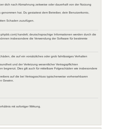
iber dich nach Abmahnung zeitweise oder dauerhaft von der Nutzung
tnis genommen hat. Du gestattest dem Betreiber, dein Benutzerkonto,
ritten Schaden zuzufügen.
w.phpbb.com) handelt; deutschsprachige Informationen werden durch die
e können insbesondere die Verwendung der Software für bestimmte
häden, die auf ein vorsätzliches oder grob fahrlässiges Verhalten
undheit und der Verletzung wesentlicher Vertragspflichten
en begrenzt. Dies gilt auch für mittelbare Folgeschäden wie insbesondere
eibers auf die bei Vertragsschluss typischerweise vorhersehbaren
en Gewinn.
ältnis mit sofortiger Wirkung.