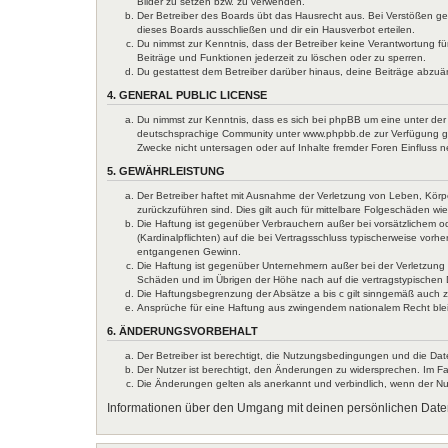
Bilder zu setzen bzw. zu verwenden.
Der Betreiber des Boards übt das Hausrecht aus. Bei Verstößen g
dieses Boards ausschließen und dir ein Hausverbot erteilen.
Du nimmst zur Kenntnis, dass der Betreiber keine Verantwortung für
Beiträge und Funktionen jederzeit zu löschen oder zu sperren.
Du gestattest dem Betreiber darüber hinaus, deine Beiträge abzuä
4. GENERAL PUBLIC LICENSE
Du nimmst zur Kenntnis, dass es sich bei phpBB um eine unter der 
deutschsprachige Community unter www.phpbb.de zur Verfügung gest
Zwecke nicht untersagen oder auf Inhalte fremder Foren Einfluss 
5. GEWÄHRLEISTUNG
Der Betreiber haftet mit Ausnahme der Verletzung von Leben, Körper
zurückzuführen sind. Dies gilt auch für mittelbare Folgeschäden 
Die Haftung ist gegenüber Verbrauchern außer bei vorsätzlichem o
(Kardinalpflichten) auf die bei Vertragsschluss typischerweise vo
entgangenen Gewinn.
Die Haftung ist gegenüber Unternehmern außer bei der Verletzung 
Schäden und im Übrigen der Höhe nach auf die vertragstypischen 
Die Haftungsbegrenzung der Absätze a bis c gilt sinngemäß auch zu
Ansprüche für eine Haftung aus zwingendem nationalem Recht ble
6. ÄNDERUNGSVORBEHALT
Der Betreiber ist berechtigt, die Nutzungsbedingungen und die Dat
Der Nutzer ist berechtigt, den Änderungen zu widersprechen. Im Fa
Die Änderungen gelten als anerkannt und verbindlich, wenn der N
Informationen über den Umgang mit deinen persönlichen Daten