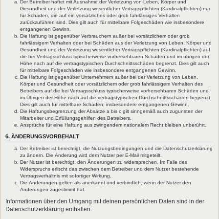
Der Betreiber haftet mit Ausnahme der Verletzung von Leben, Körper und
Gesundheit und der Verletzung wesentlicher Vertragspflichten (Kardinalpflichten) nur
für Schäden, die auf ein vorsätzliches oder grob fahrlässiges Verhalten
zurückzuführen sind. Dies gilt auch für mittelbare Folgeschäden wie insbesondere
entgangenen Gewinn.
Die Haftung ist gegenüber Verbrauchern außer bei vorsätzlichem oder grob
fahrlässigem Verhalten oder bei Schäden aus der Verletzung von Leben, Körper und
Gesundheit und der Verletzung wesentlicher Vertragspflichten (Kardinalpflichten) auf
die bei Vertragsschluss typischerweise vorhersehbaren Schäden und im übrigen der
Höhe nach auf die vertragstypischen Durchschnittsschäden begrenzt. Dies gilt auch
für mittelbare Folgeschäden wie insbesondere entgangenen Gewinn.
Die Haftung ist gegenüber Unternehmern außer bei der Verletzung von Leben,
Körper und Gesundheit oder vorsätzlichem oder grob fahrlässigem Verhalten des
Betreibers auf die bei Vertragsschluss typischerweise vorhersehbaren Schäden und
im Übrigen der Höhe nach auf die vertragstypischen Durchschnittsschäden begrenzt.
Dies gilt auch für mittelbare Schäden, insbesondere entgangenen Gewinn.
Die Haftungsbegrenzung der Absätze a bis c gilt sinngemäß auch zugunsten der
Mitarbeiter und Erfüllungsgehilfen des Betreibers.
Ansprüche für eine Haftung aus zwingendem nationalem Recht bleiben unberührt.
6. ÄNDERUNGSVORBEHALT
Der Betreiber ist berechtigt, die Nutzungsbedingungen und die Datenschutzerklärung
zu ändern. Die Änderung wird dem Nutzer per E-Mail mitgeteilt.
Der Nutzer ist berechtigt, den Änderungen zu widersprechen. Im Falle des
Widerspruchs erlischt das zwischen dem Betreiber und dem Nutzer bestehende
Vertragsverhältnis mit sofortiger Wirkung.
Die Änderungen gelten als anerkannt und verbindlich, wenn der Nutzer den
Änderungen zugestimmt hat.
Informationen über den Umgang mit deinen persönlichen Daten sind in der
Datenschutzerklärung enthalten.