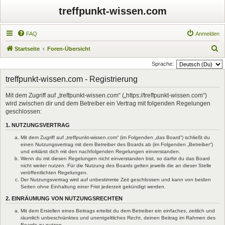
treffpunkt-wissen.com
FAQ
Anmelden
S
Startseite
Foren-Übersicht
u
Sprache:
c
treffpunkt-wissen.com - Registrierung
h
Mit dem Zugriff auf „treffpunkt-wissen.com“ („https://treffpunkt-wissen.com“)
e
wird zwischen dir und dem Betreiber ein Vertrag mit folgenden Regelungen
geschlossen:
1. NUTZUNGSVERTRAG
Mit dem Zugriff auf „treffpunkt-wissen.com“ (im Folgenden „das Board“) schließt du
einen Nutzungsvertrag mit dem Betreiber des Boards ab (im Folgenden „Betreiber“)
und erklärst dich mit den nachfolgenden Regelungen einverstanden.
Wenn du mit diesen Regelungen nicht einverstanden bist, so darfst du das Board
nicht weiter nutzen. Für die Nutzung des Boards gelten jeweils die an dieser Stelle
veröffentlichten Regelungen.
Der Nutzungsvertrag wird auf unbestimmte Zeit geschlossen und kann von beiden
Seiten ohne Einhaltung einer Frist jederzeit gekündigt werden.
2. EINRÄUMUNG VON NUTZUNGSRECHTEN
Mit dem Erstellen eines Beitrags erteilst du dem Betreiber ein einfaches, zeitlich und
räumlich unbeschränktes und unentgeltliches Recht, deinen Beitrag im Rahmen des
Boards zu nutzen.