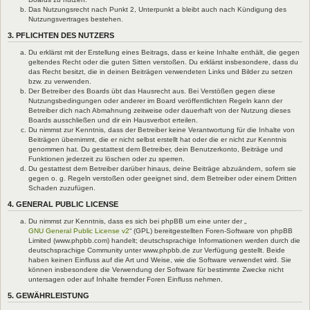
Das Nutzungsrecht nach Punkt 2, Unterpunkt a bleibt auch nach Kündigung des
Nutzungsvertrages bestehen.
3. PFLICHTEN DES NUTZERS
Du erklärst mit der Erstellung eines Beitrags, dass er keine Inhalte enthält, die gegen
geltendes Recht oder die guten Sitten verstoßen. Du erklärst insbesondere, dass du
das Recht besitzt, die in deinen Beiträgen verwendeten Links und Bilder zu setzen
bzw. zu verwenden.
Der Betreiber des Boards übt das Hausrecht aus. Bei Verstößen gegen diese
Nutzungsbedingungen oder anderer im Board veröffentlichten Regeln kann der
Betreiber dich nach Abmahnung zeitweise oder dauerhaft von der Nutzung dieses
Boards ausschließen und dir ein Hausverbot erteilen.
Du nimmst zur Kenntnis, dass der Betreiber keine Verantwortung für die Inhalte von
Beiträgen übernimmt, die er nicht selbst erstellt hat oder die er nicht zur Kenntnis
genommen hat. Du gestattest dem Betreiber, dein Benutzerkonto, Beiträge und
Funktionen jederzeit zu löschen oder zu sperren.
Du gestattest dem Betreiber darüber hinaus, deine Beiträge abzuändern, sofern sie
gegen o. g. Regeln verstoßen oder geeignet sind, dem Betreiber oder einem Dritten
Schaden zuzufügen.
4. GENERAL PUBLIC LICENSE
Du nimmst zur Kenntnis, dass es sich bei phpBB um eine unter der „
GNU General Public License v2
“ (GPL) bereitgestellten Foren-Software von phpBB
Limited (www.phpbb.com) handelt; deutschsprachige Informationen werden durch die
deutschsprachige Community unter www.phpbb.de zur Verfügung gestellt. Beide
haben keinen Einfluss auf die Art und Weise, wie die Software verwendet wird. Sie
können insbesondere die Verwendung der Software für bestimmte Zwecke nicht
untersagen oder auf Inhalte fremder Foren Einfluss nehmen.
5. GEWÄHRLEISTUNG