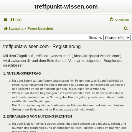
treffpunkt-wissen.com
FAQ
Anmelden
S
Startseite
Foren-Übersicht
u
Sprache:
c
treffpunkt-wissen.com - Registrierung
h
Mit dem Zugriff auf „treffpunkt-wissen.com“ („https://treffpunkt-wissen.com“)
e
wird zwischen dir und dem Betreiber ein Vertrag mit folgenden Regelungen
geschlossen:
1. NUTZUNGSVERTRAG
Mit dem Zugriff auf „treffpunkt-wissen.com“ (im Folgenden „das Board“) schließt du
einen Nutzungsvertrag mit dem Betreiber des Boards ab (im Folgenden „Betreiber“)
und erklärst dich mit den nachfolgenden Regelungen einverstanden.
Wenn du mit diesen Regelungen nicht einverstanden bist, so darfst du das Board
nicht weiter nutzen. Für die Nutzung des Boards gelten jeweils die an dieser Stelle
veröffentlichten Regelungen.
Der Nutzungsvertrag wird auf unbestimmte Zeit geschlossen und kann von beiden
Seiten ohne Einhaltung einer Frist jederzeit gekündigt werden.
2. EINRÄUMUNG VON NUTZUNGSRECHTEN
Mit dem Erstellen eines Beitrags erteilst du dem Betreiber ein einfaches, zeitlich und
räumlich unbeschränktes und unentgeltliches Recht, deinen Beitrag im Rahmen des
Boards zu nutzen.