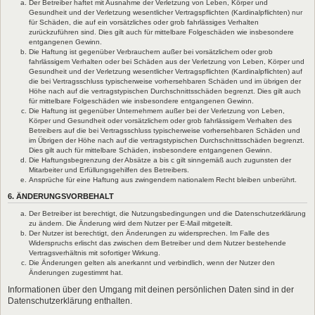
Der Betreiber haftet mit Ausnahme der Verletzung von Leben, Körper und
Gesundheit und der Verletzung wesentlicher Vertragspflichten (Kardinalpflichten) nur
für Schäden, die auf ein vorsätzliches oder grob fahrlässiges Verhalten
zurückzuführen sind. Dies gilt auch für mittelbare Folgeschäden wie insbesondere
entgangenen Gewinn.
Die Haftung ist gegenüber Verbrauchern außer bei vorsätzlichem oder grob
fahrlässigem Verhalten oder bei Schäden aus der Verletzung von Leben, Körper und
Gesundheit und der Verletzung wesentlicher Vertragspflichten (Kardinalpflichten) auf
die bei Vertragsschluss typischerweise vorhersehbaren Schäden und im übrigen der
Höhe nach auf die vertragstypischen Durchschnittsschäden begrenzt. Dies gilt auch
für mittelbare Folgeschäden wie insbesondere entgangenen Gewinn.
Die Haftung ist gegenüber Unternehmern außer bei der Verletzung von Leben,
Körper und Gesundheit oder vorsätzlichem oder grob fahrlässigem Verhalten des
Betreibers auf die bei Vertragsschluss typischerweise vorhersehbaren Schäden und
im Übrigen der Höhe nach auf die vertragstypischen Durchschnittsschäden begrenzt.
Dies gilt auch für mittelbare Schäden, insbesondere entgangenen Gewinn.
Die Haftungsbegrenzung der Absätze a bis c gilt sinngemäß auch zugunsten der
Mitarbeiter und Erfüllungsgehilfen des Betreibers.
Ansprüche für eine Haftung aus zwingendem nationalem Recht bleiben unberührt.
6. ÄNDERUNGSVORBEHALT
Der Betreiber ist berechtigt, die Nutzungsbedingungen und die Datenschutzerklärung
zu ändern. Die Änderung wird dem Nutzer per E-Mail mitgeteilt.
Der Nutzer ist berechtigt, den Änderungen zu widersprechen. Im Falle des
Widerspruchs erlischt das zwischen dem Betreiber und dem Nutzer bestehende
Vertragsverhältnis mit sofortiger Wirkung.
Die Änderungen gelten als anerkannt und verbindlich, wenn der Nutzer den
Änderungen zugestimmt hat.
Informationen über den Umgang mit deinen persönlichen Daten sind in der
Datenschutzerklärung enthalten.