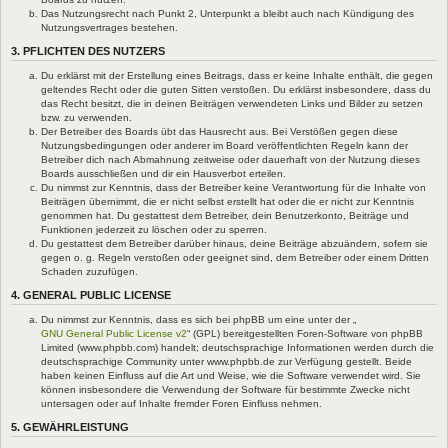
Das Nutzungsrecht nach Punkt 2, Unterpunkt a bleibt auch nach Kündigung des
Nutzungsvertrages bestehen.
3. PFLICHTEN DES NUTZERS
Du erklärst mit der Erstellung eines Beitrags, dass er keine Inhalte enthält, die gegen
geltendes Recht oder die guten Sitten verstoßen. Du erklärst insbesondere, dass du
das Recht besitzt, die in deinen Beiträgen verwendeten Links und Bilder zu setzen
bzw. zu verwenden.
Der Betreiber des Boards übt das Hausrecht aus. Bei Verstößen gegen diese
Nutzungsbedingungen oder anderer im Board veröffentlichten Regeln kann der
Betreiber dich nach Abmahnung zeitweise oder dauerhaft von der Nutzung dieses
Boards ausschließen und dir ein Hausverbot erteilen.
Du nimmst zur Kenntnis, dass der Betreiber keine Verantwortung für die Inhalte von
Beiträgen übernimmt, die er nicht selbst erstellt hat oder die er nicht zur Kenntnis
genommen hat. Du gestattest dem Betreiber, dein Benutzerkonto, Beiträge und
Funktionen jederzeit zu löschen oder zu sperren.
Du gestattest dem Betreiber darüber hinaus, deine Beiträge abzuändern, sofern sie
gegen o. g. Regeln verstoßen oder geeignet sind, dem Betreiber oder einem Dritten
Schaden zuzufügen.
4. GENERAL PUBLIC LICENSE
Du nimmst zur Kenntnis, dass es sich bei phpBB um eine unter der „
GNU General Public License v2
“ (GPL) bereitgestellten Foren-Software von phpBB
Limited (www.phpbb.com) handelt; deutschsprachige Informationen werden durch die
deutschsprachige Community unter www.phpbb.de zur Verfügung gestellt. Beide
haben keinen Einfluss auf die Art und Weise, wie die Software verwendet wird. Sie
können insbesondere die Verwendung der Software für bestimmte Zwecke nicht
untersagen oder auf Inhalte fremder Foren Einfluss nehmen.
5. GEWÄHRLEISTUNG