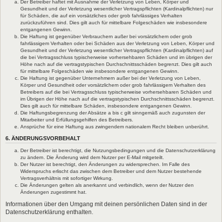
Der Betreiber haftet mit Ausnahme der Verletzung von Leben, Körper und
Gesundheit und der Verletzung wesentlicher Vertragspflichten (Kardinalpflichten) nur
für Schäden, die auf ein vorsätzliches oder grob fahrlässiges Verhalten
zurückzuführen sind. Dies gilt auch für mittelbare Folgeschäden wie insbesondere
entgangenen Gewinn.
Die Haftung ist gegenüber Verbrauchern außer bei vorsätzlichem oder grob
fahrlässigem Verhalten oder bei Schäden aus der Verletzung von Leben, Körper und
Gesundheit und der Verletzung wesentlicher Vertragspflichten (Kardinalpflichten) auf
die bei Vertragsschluss typischerweise vorhersehbaren Schäden und im übrigen der
Höhe nach auf die vertragstypischen Durchschnittsschäden begrenzt. Dies gilt auch
für mittelbare Folgeschäden wie insbesondere entgangenen Gewinn.
Die Haftung ist gegenüber Unternehmern außer bei der Verletzung von Leben,
Körper und Gesundheit oder vorsätzlichem oder grob fahrlässigem Verhalten des
Betreibers auf die bei Vertragsschluss typischerweise vorhersehbaren Schäden und
im Übrigen der Höhe nach auf die vertragstypischen Durchschnittsschäden begrenzt.
Dies gilt auch für mittelbare Schäden, insbesondere entgangenen Gewinn.
Die Haftungsbegrenzung der Absätze a bis c gilt sinngemäß auch zugunsten der
Mitarbeiter und Erfüllungsgehilfen des Betreibers.
Ansprüche für eine Haftung aus zwingendem nationalem Recht bleiben unberührt.
6. ÄNDERUNGSVORBEHALT
Der Betreiber ist berechtigt, die Nutzungsbedingungen und die Datenschutzerklärung
zu ändern. Die Änderung wird dem Nutzer per E-Mail mitgeteilt.
Der Nutzer ist berechtigt, den Änderungen zu widersprechen. Im Falle des
Widerspruchs erlischt das zwischen dem Betreiber und dem Nutzer bestehende
Vertragsverhältnis mit sofortiger Wirkung.
Die Änderungen gelten als anerkannt und verbindlich, wenn der Nutzer den
Änderungen zugestimmt hat.
Informationen über den Umgang mit deinen persönlichen Daten sind in der
Datenschutzerklärung enthalten.