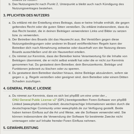
Das Nutzungsrecht nach Punkt 2, Unterpunkt a bleibt auch nach Kündigung des
Nutzungsvertrages bestehen.
3. PFLICHTEN DES NUTZERS
Du erklärst mit der Erstellung eines Beitrags, dass er keine Inhalte enthält, die gegen
geltendes Recht oder die guten Sitten verstoßen. Du erklärst insbesondere, dass du
das Recht besitzt, die in deinen Beiträgen verwendeten Links und Bilder zu setzen
bzw. zu verwenden.
Der Betreiber des Boards übt das Hausrecht aus. Bei Verstößen gegen diese
Nutzungsbedingungen oder anderer im Board veröffentlichten Regeln kann der
Betreiber dich nach Abmahnung zeitweise oder dauerhaft von der Nutzung dieses
Boards ausschließen und dir ein Hausverbot erteilen.
Du nimmst zur Kenntnis, dass der Betreiber keine Verantwortung für die Inhalte von
Beiträgen übernimmt, die er nicht selbst erstellt hat oder die er nicht zur Kenntnis
genommen hat. Du gestattest dem Betreiber, dein Benutzerkonto, Beiträge und
Funktionen jederzeit zu löschen oder zu sperren.
Du gestattest dem Betreiber darüber hinaus, deine Beiträge abzuändern, sofern sie
gegen o. g. Regeln verstoßen oder geeignet sind, dem Betreiber oder einem Dritten
Schaden zuzufügen.
4. GENERAL PUBLIC LICENSE
Du nimmst zur Kenntnis, dass es sich bei phpBB um eine unter der „
GNU General Public License v2
“ (GPL) bereitgestellten Foren-Software von phpBB
Limited (www.phpbb.com) handelt; deutschsprachige Informationen werden durch die
deutschsprachige Community unter www.phpbb.de zur Verfügung gestellt. Beide
haben keinen Einfluss auf die Art und Weise, wie die Software verwendet wird. Sie
können insbesondere die Verwendung der Software für bestimmte Zwecke nicht
untersagen oder auf Inhalte fremder Foren Einfluss nehmen.
5. GEWÄHRLEISTUNG