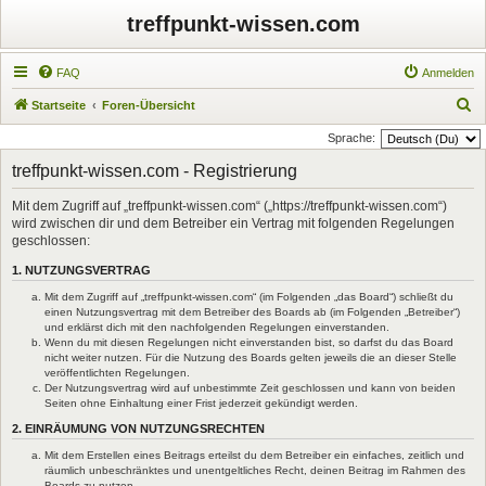
treffpunkt-wissen.com
FAQ
Anmelden
S
Startseite
Foren-Übersicht
u
Sprache:
c
treffpunkt-wissen.com - Registrierung
h
Mit dem Zugriff auf „treffpunkt-wissen.com“ („https://treffpunkt-wissen.com“)
e
wird zwischen dir und dem Betreiber ein Vertrag mit folgenden Regelungen
geschlossen:
1. NUTZUNGSVERTRAG
Mit dem Zugriff auf „treffpunkt-wissen.com“ (im Folgenden „das Board“) schließt du
einen Nutzungsvertrag mit dem Betreiber des Boards ab (im Folgenden „Betreiber“)
und erklärst dich mit den nachfolgenden Regelungen einverstanden.
Wenn du mit diesen Regelungen nicht einverstanden bist, so darfst du das Board
nicht weiter nutzen. Für die Nutzung des Boards gelten jeweils die an dieser Stelle
veröffentlichten Regelungen.
Der Nutzungsvertrag wird auf unbestimmte Zeit geschlossen und kann von beiden
Seiten ohne Einhaltung einer Frist jederzeit gekündigt werden.
2. EINRÄUMUNG VON NUTZUNGSRECHTEN
Mit dem Erstellen eines Beitrags erteilst du dem Betreiber ein einfaches, zeitlich und
räumlich unbeschränktes und unentgeltliches Recht, deinen Beitrag im Rahmen des
Boards zu nutzen.