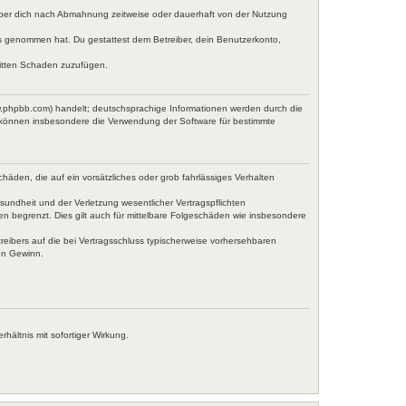
iber dich nach Abmahnung zeitweise oder dauerhaft von der Nutzung
tnis genommen hat. Du gestattest dem Betreiber, dein Benutzerkonto,
ritten Schaden zuzufügen.
w.phpbb.com) handelt; deutschsprachige Informationen werden durch die
e können insbesondere die Verwendung der Software für bestimmte
häden, die auf ein vorsätzliches oder grob fahrlässiges Verhalten
undheit und der Verletzung wesentlicher Vertragspflichten
en begrenzt. Dies gilt auch für mittelbare Folgeschäden wie insbesondere
eibers auf die bei Vertragsschluss typischerweise vorhersehbaren
en Gewinn.
ältnis mit sofortiger Wirkung.