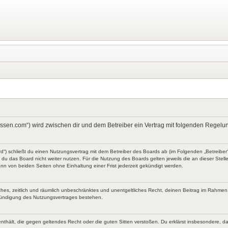
kt-wissen.com“) wird zwischen dir und dem Betreiber ein Vertrag mit folgenden Rege
ard“) schließt du einen Nutzungsvertrag mit dem Betreiber des Boards ab (im Folgenden „Betreibe
du das Board nicht weiter nutzen. Für die Nutzung des Boards gelten jeweils die an dieser Stell
nn von beiden Seiten ohne Einhaltung einer Frist jederzeit gekündigt werden.
faches, zeitlich und räumlich unbeschränktes und unentgeltliches Recht, deinen Beitrag im Rahme
Kündigung des Nutzungsvertrages bestehen.
te enthält, die gegen geltendes Recht oder die guten Sitten verstoßen. Du erklärst insbesondere, 