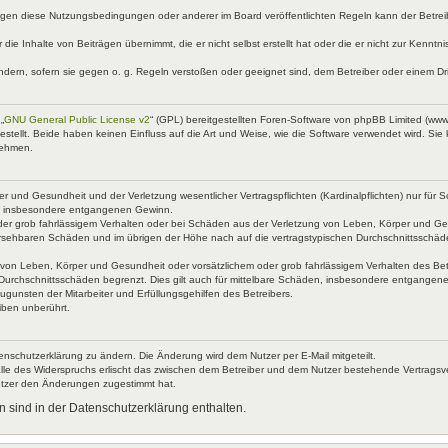
egen diese Nutzungsbedingungen oder anderer im Board veröffentlichten Regeln kann der Betre
 die Inhalte von Beiträgen übernimmt, die er nicht selbst erstellt hat oder die er nicht zur Kenn
ndern, sofern sie gegen o. g. Regeln verstoßen oder geeignet sind, dem Betreiber oder einem D
„
GNU General Public License v2
“ (GPL) bereitgestellten Foren-Software von phpBB Limited (ww
ellt. Beide haben keinen Einfluss auf die Art und Weise, wie die Software verwendet wird. Si
nehmen.
 und Gesundheit und der Verletzung wesentlicher Vertragspflichten (Kardinalpflichten) nur für Sc
wie insbesondere entgangenen Gewinn.
der grob fahrlässigem Verhalten oder bei Schäden aus der Verletzung von Leben, Körper und Ges
rhersehbaren Schäden und im übrigen der Höhe nach auf die vertragstypischen Durchschnittsschäd
von Leben, Körper und Gesundheit oder vorsätzlichem oder grob fahrlässigem Verhalten des Betr
Durchschnittsschäden begrenzt. Dies gilt auch für mittelbare Schäden, insbesondere entgangen
gunsten der Mitarbeiter und Erfüllungsgehilfen des Betreibers.
iben unberührt.
enschutzerklärung zu ändern. Die Änderung wird dem Nutzer per E-Mail mitgeteilt.
lle des Widerspruchs erlischt das zwischen dem Betreiber und dem Nutzer bestehende Vertragsverh
utzer den Änderungen zugestimmt hat.
 sind in der Datenschutzerklärung enthalten.