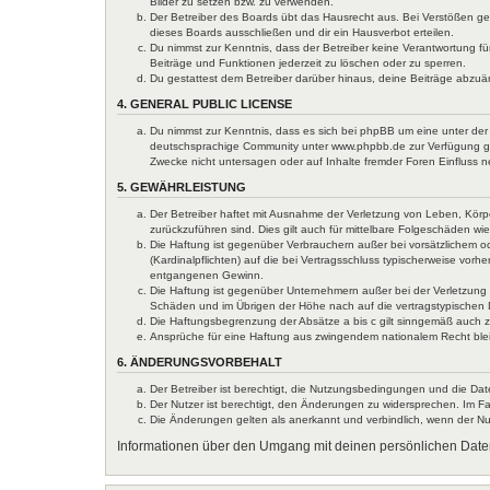
Bilder zu setzen bzw. zu verwenden.
Der Betreiber des Boards übt das Hausrecht aus. Bei Verstößen g
dieses Boards ausschließen und dir ein Hausverbot erteilen.
Du nimmst zur Kenntnis, dass der Betreiber keine Verantwortung für
Beiträge und Funktionen jederzeit zu löschen oder zu sperren.
Du gestattest dem Betreiber darüber hinaus, deine Beiträge abzuä
4. GENERAL PUBLIC LICENSE
Du nimmst zur Kenntnis, dass es sich bei phpBB um eine unter der 
deutschsprachige Community unter www.phpbb.de zur Verfügung gest
Zwecke nicht untersagen oder auf Inhalte fremder Foren Einfluss 
5. GEWÄHRLEISTUNG
Der Betreiber haftet mit Ausnahme der Verletzung von Leben, Körper
zurückzuführen sind. Dies gilt auch für mittelbare Folgeschäden 
Die Haftung ist gegenüber Verbrauchern außer bei vorsätzlichem o
(Kardinalpflichten) auf die bei Vertragsschluss typischerweise vo
entgangenen Gewinn.
Die Haftung ist gegenüber Unternehmern außer bei der Verletzung 
Schäden und im Übrigen der Höhe nach auf die vertragstypischen 
Die Haftungsbegrenzung der Absätze a bis c gilt sinngemäß auch zu
Ansprüche für eine Haftung aus zwingendem nationalem Recht ble
6. ÄNDERUNGSVORBEHALT
Der Betreiber ist berechtigt, die Nutzungsbedingungen und die Dat
Der Nutzer ist berechtigt, den Änderungen zu widersprechen. Im Fa
Die Änderungen gelten als anerkannt und verbindlich, wenn der N
Informationen über den Umgang mit deinen persönlichen Daten