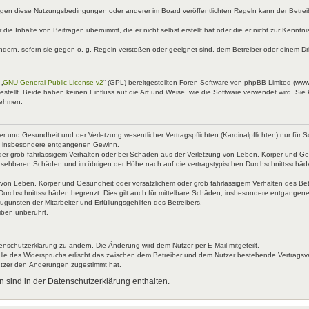
egen diese Nutzungsbedingungen oder anderer im Board veröffentlichten Regeln kann der Betre
 die Inhalte von Beiträgen übernimmt, die er nicht selbst erstellt hat oder die er nicht zur Kenn
ndern, sofern sie gegen o. g. Regeln verstoßen oder geeignet sind, dem Betreiber oder einem D
„
GNU General Public License v2
“ (GPL) bereitgestellten Foren-Software von phpBB Limited (ww
ellt. Beide haben keinen Einfluss auf die Art und Weise, wie die Software verwendet wird. Si
nehmen.
 und Gesundheit und der Verletzung wesentlicher Vertragspflichten (Kardinalpflichten) nur für Sc
wie insbesondere entgangenen Gewinn.
der grob fahrlässigem Verhalten oder bei Schäden aus der Verletzung von Leben, Körper und Ges
rhersehbaren Schäden und im übrigen der Höhe nach auf die vertragstypischen Durchschnittsschäd
von Leben, Körper und Gesundheit oder vorsätzlichem oder grob fahrlässigem Verhalten des Betr
Durchschnittsschäden begrenzt. Dies gilt auch für mittelbare Schäden, insbesondere entgangen
gunsten der Mitarbeiter und Erfüllungsgehilfen des Betreibers.
iben unberührt.
enschutzerklärung zu ändern. Die Änderung wird dem Nutzer per E-Mail mitgeteilt.
lle des Widerspruchs erlischt das zwischen dem Betreiber und dem Nutzer bestehende Vertragsverh
utzer den Änderungen zugestimmt hat.
 sind in der Datenschutzerklärung enthalten.