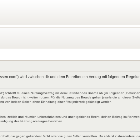
kt-wissen.com“) wird zwischen dir und dem Betreiber ein Vertrag mit folgenden Rege
ard“) schließt du einen Nutzungsvertrag mit dem Betreiber des Boards ab (im Folgenden „Betreibe
du das Board nicht weiter nutzen. Für die Nutzung des Boards gelten jeweils die an dieser Stell
nn von beiden Seiten ohne Einhaltung einer Frist jederzeit gekündigt werden.
faches, zeitlich und räumlich unbeschränktes und unentgeltliches Recht, deinen Beitrag im Rahme
Kündigung des Nutzungsvertrages bestehen.
te enthält, die gegen geltendes Recht oder die guten Sitten verstoßen. Du erklärst insbesondere, 