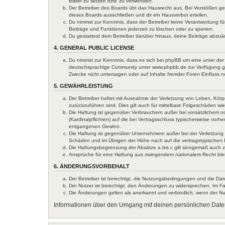
Bilder zu setzen bzw. zu verwenden.
Der Betreiber des Boards übt das Hausrecht aus. Bei Verstößen g
dieses Boards ausschließen und dir ein Hausverbot erteilen.
Du nimmst zur Kenntnis, dass der Betreiber keine Verantwortung für
Beiträge und Funktionen jederzeit zu löschen oder zu sperren.
Du gestattest dem Betreiber darüber hinaus, deine Beiträge abzuä
4. GENERAL PUBLIC LICENSE
Du nimmst zur Kenntnis, dass es sich bei phpBB um eine unter der 
deutschsprachige Community unter www.phpbb.de zur Verfügung gest
Zwecke nicht untersagen oder auf Inhalte fremder Foren Einfluss 
5. GEWÄHRLEISTUNG
Der Betreiber haftet mit Ausnahme der Verletzung von Leben, Körper
zurückzuführen sind. Dies gilt auch für mittelbare Folgeschäden 
Die Haftung ist gegenüber Verbrauchern außer bei vorsätzlichem o
(Kardinalpflichten) auf die bei Vertragsschluss typischerweise vo
entgangenen Gewinn.
Die Haftung ist gegenüber Unternehmern außer bei der Verletzung 
Schäden und im Übrigen der Höhe nach auf die vertragstypischen 
Die Haftungsbegrenzung der Absätze a bis c gilt sinngemäß auch zu
Ansprüche für eine Haftung aus zwingendem nationalem Recht ble
6. ÄNDERUNGSVORBEHALT
Der Betreiber ist berechtigt, die Nutzungsbedingungen und die Dat
Der Nutzer ist berechtigt, den Änderungen zu widersprechen. Im Fa
Die Änderungen gelten als anerkannt und verbindlich, wenn der N
Informationen über den Umgang mit deinen persönlichen Daten