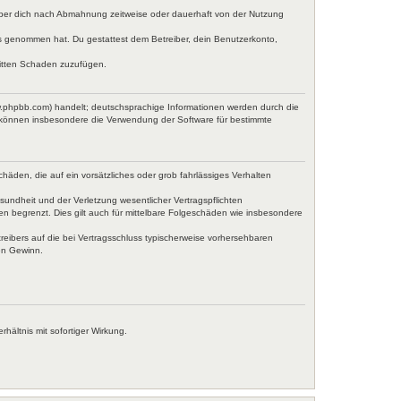
iber dich nach Abmahnung zeitweise oder dauerhaft von der Nutzung
tnis genommen hat. Du gestattest dem Betreiber, dein Benutzerkonto,
ritten Schaden zuzufügen.
w.phpbb.com) handelt; deutschsprachige Informationen werden durch die
e können insbesondere die Verwendung der Software für bestimmte
häden, die auf ein vorsätzliches oder grob fahrlässiges Verhalten
undheit und der Verletzung wesentlicher Vertragspflichten
en begrenzt. Dies gilt auch für mittelbare Folgeschäden wie insbesondere
eibers auf die bei Vertragsschluss typischerweise vorhersehbaren
en Gewinn.
ältnis mit sofortiger Wirkung.