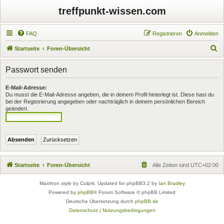
treffpunkt-wissen.com
FAQ
Registrieren
Anmelden
S
Startseite
Foren-Übersicht
u
Passwort senden
c
h
E-Mail-Adresse:
Du musst die E-Mail-Adresse angeben, die in deinem Profil hinterlegt ist. Diese hast du
e
bei der Registrierung angegeben oder nachträglich in deinem persönlichen Bereich
geändert.
Startseite
Foren-Übersicht
Alle Zeiten sind
UTC+02:00
Maxthon style by Culprit. Updated for phpBB3.2 by
Ian Bradley
Powered by
phpBB
® Forum Software © phpBB Limited
Deutsche Übersetzung durch
phpBB.de
Datenschutz
|
Nutzungsbedingungen