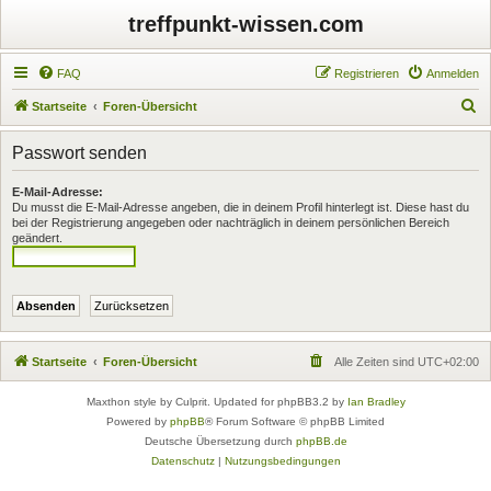
treffpunkt-wissen.com
FAQ
Registrieren
Anmelden
S
Startseite
Foren-Übersicht
u
Passwort senden
c
h
E-Mail-Adresse:
Du musst die E-Mail-Adresse angeben, die in deinem Profil hinterlegt ist. Diese hast du
e
bei der Registrierung angegeben oder nachträglich in deinem persönlichen Bereich
geändert.
Startseite
Foren-Übersicht
Alle Zeiten sind
UTC+02:00
Maxthon style by Culprit. Updated for phpBB3.2 by
Ian Bradley
Powered by
phpBB
® Forum Software © phpBB Limited
Deutsche Übersetzung durch
phpBB.de
Datenschutz
|
Nutzungsbedingungen