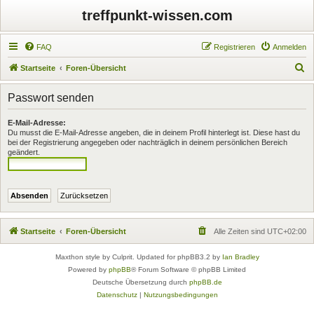
treffpunkt-wissen.com
FAQ
Registrieren
Anmelden
S
Startseite
Foren-Übersicht
u
Passwort senden
c
h
E-Mail-Adresse:
Du musst die E-Mail-Adresse angeben, die in deinem Profil hinterlegt ist. Diese hast du
e
bei der Registrierung angegeben oder nachträglich in deinem persönlichen Bereich
geändert.
Startseite
Foren-Übersicht
Alle Zeiten sind
UTC+02:00
Maxthon style by Culprit. Updated for phpBB3.2 by
Ian Bradley
Powered by
phpBB
® Forum Software © phpBB Limited
Deutsche Übersetzung durch
phpBB.de
Datenschutz
|
Nutzungsbedingungen