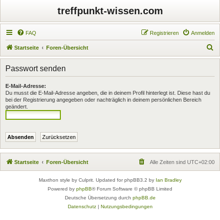
treffpunkt-wissen.com
FAQ
Registrieren
Anmelden
S
Startseite
Foren-Übersicht
u
Passwort senden
c
h
E-Mail-Adresse:
Du musst die E-Mail-Adresse angeben, die in deinem Profil hinterlegt ist. Diese hast du
e
bei der Registrierung angegeben oder nachträglich in deinem persönlichen Bereich
geändert.
Startseite
Foren-Übersicht
Alle Zeiten sind
UTC+02:00
Maxthon style by Culprit. Updated for phpBB3.2 by
Ian Bradley
Powered by
phpBB
® Forum Software © phpBB Limited
Deutsche Übersetzung durch
phpBB.de
Datenschutz
|
Nutzungsbedingungen