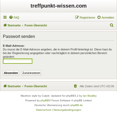
treffpunkt-wissen.com
FAQ
Registrieren
Anmelden
S
Startseite
Foren-Übersicht
u
Passwort senden
c
h
E-Mail-Adresse:
Du musst die E-Mail-Adresse angeben, die in deinem Profil hinterlegt ist. Diese hast du
e
bei der Registrierung angegeben oder nachträglich in deinem persönlichen Bereich
geändert.
Startseite
Foren-Übersicht
Alle Zeiten sind
UTC+02:00
Maxthon style by Culprit. Updated for phpBB3.2 by
Ian Bradley
Powered by
phpBB
® Forum Software © phpBB Limited
Deutsche Übersetzung durch
phpBB.de
Datenschutz
|
Nutzungsbedingungen