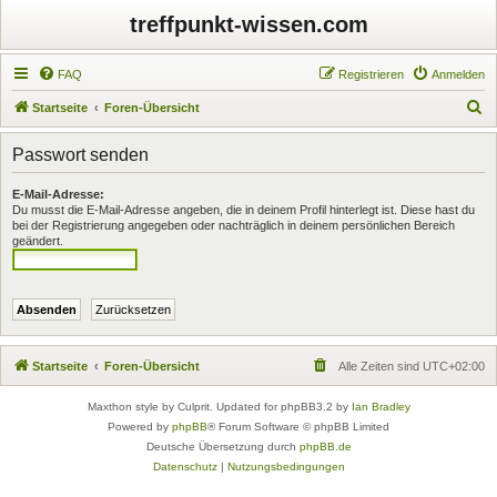
treffpunkt-wissen.com
FAQ
Registrieren
Anmelden
S
Startseite
Foren-Übersicht
u
Passwort senden
c
h
E-Mail-Adresse:
Du musst die E-Mail-Adresse angeben, die in deinem Profil hinterlegt ist. Diese hast du
e
bei der Registrierung angegeben oder nachträglich in deinem persönlichen Bereich
geändert.
Startseite
Foren-Übersicht
Alle Zeiten sind
UTC+02:00
Maxthon style by Culprit. Updated for phpBB3.2 by
Ian Bradley
Powered by
phpBB
® Forum Software © phpBB Limited
Deutsche Übersetzung durch
phpBB.de
Datenschutz
|
Nutzungsbedingungen