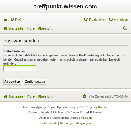
treffpunkt-wissen.com
FAQ
Registrieren
Anmelden
S
Startseite
Foren-Übersicht
u
Passwort senden
c
h
E-Mail-Adresse:
Du musst die E-Mail-Adresse angeben, die in deinem Profil hinterlegt ist. Diese hast du
e
bei der Registrierung angegeben oder nachträglich in deinem persönlichen Bereich
geändert.
Startseite
Foren-Übersicht
Alle Zeiten sind
UTC+02:00
Maxthon style by Culprit. Updated for phpBB3.2 by
Ian Bradley
Powered by
phpBB
® Forum Software © phpBB Limited
Deutsche Übersetzung durch
phpBB.de
Datenschutz
|
Nutzungsbedingungen