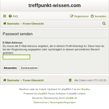
treffpunkt-wissen.com
FAQ
Registrieren
Anmelden
S
Startseite
Foren-Übersicht
u
Passwort senden
c
h
E-Mail-Adresse:
Du musst die E-Mail-Adresse angeben, die in deinem Profil hinterlegt ist. Diese hast du
e
bei der Registrierung angegeben oder nachträglich in deinem persönlichen Bereich
geändert.
Startseite
Foren-Übersicht
Alle Zeiten sind
UTC+02:00
Maxthon style by Culprit. Updated for phpBB3.2 by
Ian Bradley
Powered by
phpBB
® Forum Software © phpBB Limited
Deutsche Übersetzung durch
phpBB.de
Datenschutz
|
Nutzungsbedingungen