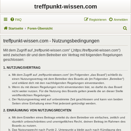
treffpunkt-wissen.com
FAQ
Registrieren
Anmelden
S
Startseite
Foren-Übersicht
u
treffpunkt-wissen.com - Nutzungsbedingungen
c
h
Mit dem Zugriff auf „treffpunkt-wissen.com“ („https://treffpunkt-wissen.com“)
wird zwischen dir und dem Betreiber ein Vertrag mit folgenden Regelungen
e
geschlossen:
1. NUTZUNGSVERTRAG
Mit dem Zugriff auf „treffpunkt-wissen.com“ (im Folgenden „das Board“) schließt du
einen Nutzungsvertrag mit dem Betreiber des Boards ab (im Folgenden „Betreiber“)
und erklärst dich mit den nachfolgenden Regelungen einverstanden.
Wenn du mit diesen Regelungen nicht einverstanden bist, so darfst du das Board
nicht weiter nutzen. Für die Nutzung des Boards gelten jeweils die an dieser Stelle
veröffentlichten Regelungen.
Der Nutzungsvertrag wird auf unbestimmte Zeit geschlossen und kann von beiden
Seiten ohne Einhaltung einer Frist jederzeit gekündigt werden.
2. EINRÄUMUNG VON NUTZUNGSRECHTEN
Mit dem Erstellen eines Beitrags erteilst du dem Betreiber ein einfaches, zeitlich und
räumlich unbeschränktes und unentgeltliches Recht, deinen Beitrag im Rahmen des
Boards zu nutzen.
Das Nutzungsrecht nach Punkt 2, Unterpunkt a bleibt auch nach Kündigung des