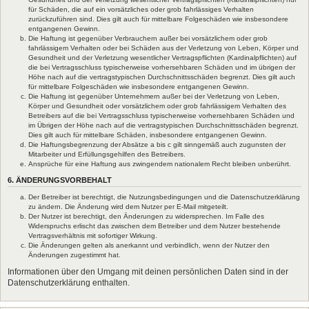
für Schäden, die auf ein vorsätzliches oder grob fahrlässiges Verhalten
zurückzuführen sind. Dies gilt auch für mittelbare Folgeschäden wie insbesondere
entgangenen Gewinn.
Die Haftung ist gegenüber Verbrauchern außer bei vorsätzlichem oder grob
fahrlässigem Verhalten oder bei Schäden aus der Verletzung von Leben, Körper und
Gesundheit und der Verletzung wesentlicher Vertragspflichten (Kardinalpflichten) auf
die bei Vertragsschluss typischerweise vorhersehbaren Schäden und im übrigen der
Höhe nach auf die vertragstypischen Durchschnittsschäden begrenzt. Dies gilt auch
für mittelbare Folgeschäden wie insbesondere entgangenen Gewinn.
Die Haftung ist gegenüber Unternehmern außer bei der Verletzung von Leben,
Körper und Gesundheit oder vorsätzlichem oder grob fahrlässigem Verhalten des
Betreibers auf die bei Vertragsschluss typischerweise vorhersehbaren Schäden und
im Übrigen der Höhe nach auf die vertragstypischen Durchschnittsschäden begrenzt.
Dies gilt auch für mittelbare Schäden, insbesondere entgangenen Gewinn.
Die Haftungsbegrenzung der Absätze a bis c gilt sinngemäß auch zugunsten der
Mitarbeiter und Erfüllungsgehilfen des Betreibers.
Ansprüche für eine Haftung aus zwingendem nationalem Recht bleiben unberührt.
6. ÄNDERUNGSVORBEHALT
Der Betreiber ist berechtigt, die Nutzungsbedingungen und die Datenschutzerklärung
zu ändern. Die Änderung wird dem Nutzer per E-Mail mitgeteilt.
Der Nutzer ist berechtigt, den Änderungen zu widersprechen. Im Falle des
Widerspruchs erlischt das zwischen dem Betreiber und dem Nutzer bestehende
Vertragsverhältnis mit sofortiger Wirkung.
Die Änderungen gelten als anerkannt und verbindlich, wenn der Nutzer den
Änderungen zugestimmt hat.
Informationen über den Umgang mit deinen persönlichen Daten sind in der
Datenschutzerklärung enthalten.