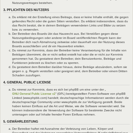
Nutzungsvertrages bestehen.
3. PFLICHTEN DES NUTZERS
Du erklärst mit der Erstellung eines Beitrags, dass er keine Inhalte enthält, die gegen
geltendes Recht oder die guten Sitten verstoßen. Du erklärst insbesondere, dass du
das Recht besitzt, die in deinen Beiträgen verwendeten Links und Bilder zu setzen
bzw. zu verwenden.
Der Betreiber des Boards übt das Hausrecht aus. Bei Verstößen gegen diese
Nutzungsbedingungen oder anderer im Board veröffentlichten Regeln kann der
Betreiber dich nach Abmahnung zeitweise oder dauerhaft von der Nutzung dieses
Boards ausschließen und dir ein Hausverbot erteilen.
Du nimmst zur Kenntnis, dass der Betreiber keine Verantwortung für die Inhalte von
Beiträgen übernimmt, die er nicht selbst erstellt hat oder die er nicht zur Kenntnis
genommen hat. Du gestattest dem Betreiber, dein Benutzerkonto, Beiträge und
Funktionen jederzeit zu löschen oder zu sperren.
Du gestattest dem Betreiber darüber hinaus, deine Beiträge abzuändern, sofern sie
gegen o. g. Regeln verstoßen oder geeignet sind, dem Betreiber oder einem Dritten
Schaden zuzufügen.
4. GENERAL PUBLIC LICENSE
Du nimmst zur Kenntnis, dass es sich bei phpBB um eine unter der „
GNU General Public License v2
“ (GPL) bereitgestellten Foren-Software von phpBB
Limited (www.phpbb.com) handelt; deutschsprachige Informationen werden durch die
deutschsprachige Community unter www.phpbb.de zur Verfügung gestellt. Beide
haben keinen Einfluss auf die Art und Weise, wie die Software verwendet wird. Sie
können insbesondere die Verwendung der Software für bestimmte Zwecke nicht
untersagen oder auf Inhalte fremder Foren Einfluss nehmen.
5. GEWÄHRLEISTUNG
Der Betreiber haftet mit Ausnahme der Verletzung von Leben, Körper und
Gesundheit und der Verletzung wesentlicher Vertragspflichten (Kardinalpflichten) nur