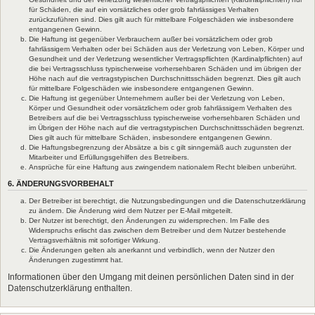
für Schäden, die auf ein vorsätzliches oder grob fahrlässiges Verhalten
zurückzuführen sind. Dies gilt auch für mittelbare Folgeschäden wie insbesondere
entgangenen Gewinn.
Die Haftung ist gegenüber Verbrauchern außer bei vorsätzlichem oder grob
fahrlässigem Verhalten oder bei Schäden aus der Verletzung von Leben, Körper und
Gesundheit und der Verletzung wesentlicher Vertragspflichten (Kardinalpflichten) auf
die bei Vertragsschluss typischerweise vorhersehbaren Schäden und im übrigen der
Höhe nach auf die vertragstypischen Durchschnittsschäden begrenzt. Dies gilt auch
für mittelbare Folgeschäden wie insbesondere entgangenen Gewinn.
Die Haftung ist gegenüber Unternehmern außer bei der Verletzung von Leben,
Körper und Gesundheit oder vorsätzlichem oder grob fahrlässigem Verhalten des
Betreibers auf die bei Vertragsschluss typischerweise vorhersehbaren Schäden und
im Übrigen der Höhe nach auf die vertragstypischen Durchschnittsschäden begrenzt.
Dies gilt auch für mittelbare Schäden, insbesondere entgangenen Gewinn.
Die Haftungsbegrenzung der Absätze a bis c gilt sinngemäß auch zugunsten der
Mitarbeiter und Erfüllungsgehilfen des Betreibers.
Ansprüche für eine Haftung aus zwingendem nationalem Recht bleiben unberührt.
6. ÄNDERUNGSVORBEHALT
Der Betreiber ist berechtigt, die Nutzungsbedingungen und die Datenschutzerklärung
zu ändern. Die Änderung wird dem Nutzer per E-Mail mitgeteilt.
Der Nutzer ist berechtigt, den Änderungen zu widersprechen. Im Falle des
Widerspruchs erlischt das zwischen dem Betreiber und dem Nutzer bestehende
Vertragsverhältnis mit sofortiger Wirkung.
Die Änderungen gelten als anerkannt und verbindlich, wenn der Nutzer den
Änderungen zugestimmt hat.
Informationen über den Umgang mit deinen persönlichen Daten sind in der
Datenschutzerklärung enthalten.