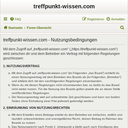
treffpunkt-wissen.com
FAQ
Registrieren
Anmelden
S
Startseite
Foren-Übersicht
u
treffpunkt-wissen.com - Nutzungsbedingungen
c
h
Mit dem Zugriff auf „treffpunkt-wissen.com“ („https://treffpunkt-wissen.com“)
wird zwischen dir und dem Betreiber ein Vertrag mit folgenden Regelungen
e
geschlossen:
1. NUTZUNGSVERTRAG
Mit dem Zugriff auf „treffpunkt-wissen.com“ (im Folgenden „das Board“) schließt du
einen Nutzungsvertrag mit dem Betreiber des Boards ab (im Folgenden „Betreiber“)
und erklärst dich mit den nachfolgenden Regelungen einverstanden.
Wenn du mit diesen Regelungen nicht einverstanden bist, so darfst du das Board
nicht weiter nutzen. Für die Nutzung des Boards gelten jeweils die an dieser Stelle
veröffentlichten Regelungen.
Der Nutzungsvertrag wird auf unbestimmte Zeit geschlossen und kann von beiden
Seiten ohne Einhaltung einer Frist jederzeit gekündigt werden.
2. EINRÄUMUNG VON NUTZUNGSRECHTEN
Mit dem Erstellen eines Beitrags erteilst du dem Betreiber ein einfaches, zeitlich und
räumlich unbeschränktes und unentgeltliches Recht, deinen Beitrag im Rahmen des
Boards zu nutzen.
Das Nutzungsrecht nach Punkt 2, Unterpunkt a bleibt auch nach Kündigung des