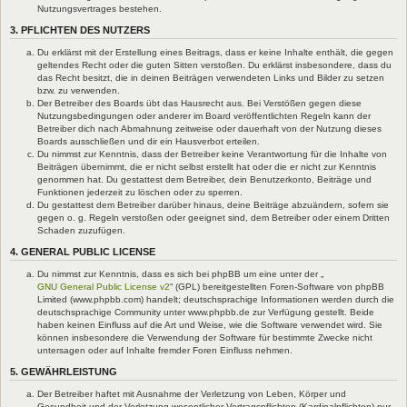
Nutzungsvertrages bestehen.
3. PFLICHTEN DES NUTZERS
Du erklärst mit der Erstellung eines Beitrags, dass er keine Inhalte enthält, die gegen
geltendes Recht oder die guten Sitten verstoßen. Du erklärst insbesondere, dass du
das Recht besitzt, die in deinen Beiträgen verwendeten Links und Bilder zu setzen
bzw. zu verwenden.
Der Betreiber des Boards übt das Hausrecht aus. Bei Verstößen gegen diese
Nutzungsbedingungen oder anderer im Board veröffentlichten Regeln kann der
Betreiber dich nach Abmahnung zeitweise oder dauerhaft von der Nutzung dieses
Boards ausschließen und dir ein Hausverbot erteilen.
Du nimmst zur Kenntnis, dass der Betreiber keine Verantwortung für die Inhalte von
Beiträgen übernimmt, die er nicht selbst erstellt hat oder die er nicht zur Kenntnis
genommen hat. Du gestattest dem Betreiber, dein Benutzerkonto, Beiträge und
Funktionen jederzeit zu löschen oder zu sperren.
Du gestattest dem Betreiber darüber hinaus, deine Beiträge abzuändern, sofern sie
gegen o. g. Regeln verstoßen oder geeignet sind, dem Betreiber oder einem Dritten
Schaden zuzufügen.
4. GENERAL PUBLIC LICENSE
Du nimmst zur Kenntnis, dass es sich bei phpBB um eine unter der „
GNU General Public License v2
“ (GPL) bereitgestellten Foren-Software von phpBB
Limited (www.phpbb.com) handelt; deutschsprachige Informationen werden durch die
deutschsprachige Community unter www.phpbb.de zur Verfügung gestellt. Beide
haben keinen Einfluss auf die Art und Weise, wie die Software verwendet wird. Sie
können insbesondere die Verwendung der Software für bestimmte Zwecke nicht
untersagen oder auf Inhalte fremder Foren Einfluss nehmen.
5. GEWÄHRLEISTUNG
Der Betreiber haftet mit Ausnahme der Verletzung von Leben, Körper und
Gesundheit und der Verletzung wesentlicher Vertragspflichten (Kardinalpflichten) nur