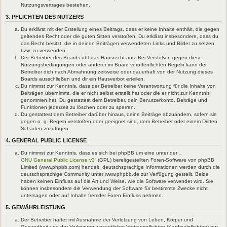
Nutzungsvertrages bestehen.
3. PFLICHTEN DES NUTZERS
Du erklärst mit der Erstellung eines Beitrags, dass er keine Inhalte enthält, die gegen
geltendes Recht oder die guten Sitten verstoßen. Du erklärst insbesondere, dass du
das Recht besitzt, die in deinen Beiträgen verwendeten Links und Bilder zu setzen
bzw. zu verwenden.
Der Betreiber des Boards übt das Hausrecht aus. Bei Verstößen gegen diese
Nutzungsbedingungen oder anderer im Board veröffentlichten Regeln kann der
Betreiber dich nach Abmahnung zeitweise oder dauerhaft von der Nutzung dieses
Boards ausschließen und dir ein Hausverbot erteilen.
Du nimmst zur Kenntnis, dass der Betreiber keine Verantwortung für die Inhalte von
Beiträgen übernimmt, die er nicht selbst erstellt hat oder die er nicht zur Kenntnis
genommen hat. Du gestattest dem Betreiber, dein Benutzerkonto, Beiträge und
Funktionen jederzeit zu löschen oder zu sperren.
Du gestattest dem Betreiber darüber hinaus, deine Beiträge abzuändern, sofern sie
gegen o. g. Regeln verstoßen oder geeignet sind, dem Betreiber oder einem Dritten
Schaden zuzufügen.
4. GENERAL PUBLIC LICENSE
Du nimmst zur Kenntnis, dass es sich bei phpBB um eine unter der „
GNU General Public License v2
“ (GPL) bereitgestellten Foren-Software von phpBB
Limited (www.phpbb.com) handelt; deutschsprachige Informationen werden durch die
deutschsprachige Community unter www.phpbb.de zur Verfügung gestellt. Beide
haben keinen Einfluss auf die Art und Weise, wie die Software verwendet wird. Sie
können insbesondere die Verwendung der Software für bestimmte Zwecke nicht
untersagen oder auf Inhalte fremder Foren Einfluss nehmen.
5. GEWÄHRLEISTUNG
Der Betreiber haftet mit Ausnahme der Verletzung von Leben, Körper und
Gesundheit und der Verletzung wesentlicher Vertragspflichten (Kardinalpflichten) nur