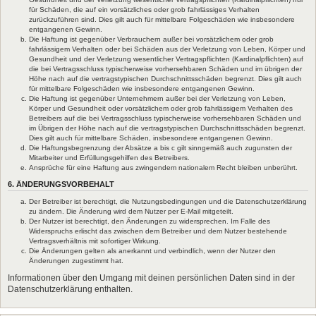
für Schäden, die auf ein vorsätzliches oder grob fahrlässiges Verhalten
zurückzuführen sind. Dies gilt auch für mittelbare Folgeschäden wie insbesondere
entgangenen Gewinn.
Die Haftung ist gegenüber Verbrauchern außer bei vorsätzlichem oder grob
fahrlässigem Verhalten oder bei Schäden aus der Verletzung von Leben, Körper und
Gesundheit und der Verletzung wesentlicher Vertragspflichten (Kardinalpflichten) auf
die bei Vertragsschluss typischerweise vorhersehbaren Schäden und im übrigen der
Höhe nach auf die vertragstypischen Durchschnittsschäden begrenzt. Dies gilt auch
für mittelbare Folgeschäden wie insbesondere entgangenen Gewinn.
Die Haftung ist gegenüber Unternehmern außer bei der Verletzung von Leben,
Körper und Gesundheit oder vorsätzlichem oder grob fahrlässigem Verhalten des
Betreibers auf die bei Vertragsschluss typischerweise vorhersehbaren Schäden und
im Übrigen der Höhe nach auf die vertragstypischen Durchschnittsschäden begrenzt.
Dies gilt auch für mittelbare Schäden, insbesondere entgangenen Gewinn.
Die Haftungsbegrenzung der Absätze a bis c gilt sinngemäß auch zugunsten der
Mitarbeiter und Erfüllungsgehilfen des Betreibers.
Ansprüche für eine Haftung aus zwingendem nationalem Recht bleiben unberührt.
6. ÄNDERUNGSVORBEHALT
Der Betreiber ist berechtigt, die Nutzungsbedingungen und die Datenschutzerklärung
zu ändern. Die Änderung wird dem Nutzer per E-Mail mitgeteilt.
Der Nutzer ist berechtigt, den Änderungen zu widersprechen. Im Falle des
Widerspruchs erlischt das zwischen dem Betreiber und dem Nutzer bestehende
Vertragsverhältnis mit sofortiger Wirkung.
Die Änderungen gelten als anerkannt und verbindlich, wenn der Nutzer den
Änderungen zugestimmt hat.
Informationen über den Umgang mit deinen persönlichen Daten sind in der
Datenschutzerklärung enthalten.