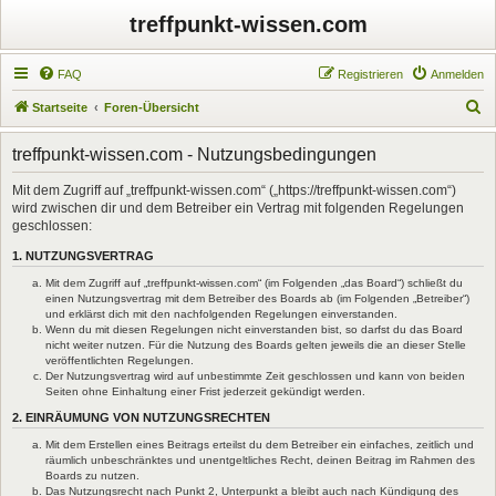
treffpunkt-wissen.com
FAQ
Registrieren
Anmelden
S
Startseite
Foren-Übersicht
u
treffpunkt-wissen.com - Nutzungsbedingungen
c
h
Mit dem Zugriff auf „treffpunkt-wissen.com“ („https://treffpunkt-wissen.com“)
wird zwischen dir und dem Betreiber ein Vertrag mit folgenden Regelungen
e
geschlossen:
1. NUTZUNGSVERTRAG
Mit dem Zugriff auf „treffpunkt-wissen.com“ (im Folgenden „das Board“) schließt du
einen Nutzungsvertrag mit dem Betreiber des Boards ab (im Folgenden „Betreiber“)
und erklärst dich mit den nachfolgenden Regelungen einverstanden.
Wenn du mit diesen Regelungen nicht einverstanden bist, so darfst du das Board
nicht weiter nutzen. Für die Nutzung des Boards gelten jeweils die an dieser Stelle
veröffentlichten Regelungen.
Der Nutzungsvertrag wird auf unbestimmte Zeit geschlossen und kann von beiden
Seiten ohne Einhaltung einer Frist jederzeit gekündigt werden.
2. EINRÄUMUNG VON NUTZUNGSRECHTEN
Mit dem Erstellen eines Beitrags erteilst du dem Betreiber ein einfaches, zeitlich und
räumlich unbeschränktes und unentgeltliches Recht, deinen Beitrag im Rahmen des
Boards zu nutzen.
Das Nutzungsrecht nach Punkt 2, Unterpunkt a bleibt auch nach Kündigung des