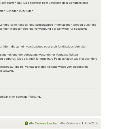
tnis genommen hat. Du gestattest dem Betreiber, dein Benutzerkonto,
ritten Schaden zuzufügen.
w.phpbb.com) handelt; deutschsprachige Informationen werden durch die
e können insbesondere die Verwendung der Software für bestimmte
häden, die auf ein vorsätzliches oder grob fahrlässiges Verhalten
undheit und der Verletzung wesentlicher Vertragspflichten
en begrenzt. Dies gilt auch für mittelbare Folgeschäden wie insbesondere
eibers auf die bei Vertragsschluss typischerweise vorhersehbaren
en Gewinn.
ältnis mit sofortiger Wirkung.
Alle Cookies löschen
Alle Zeiten sind
UTC+02:00