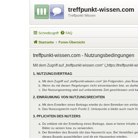
treffpunkt-wissen.com
Treffpunkt Wissen
Schnellzugriff
FAQ
Startseite
Foren-Übersicht
treffpunkt-wissen.com - Nutzungsbedingungen
Mit dem Zugriff auf „treffpunkt-wissen.com“ („https://treffpun
1. NUTZUNGSVERTRAG
Mit dem Zugriff auf „treffpunkt-wissen.com“ (im Folgenden „das Bo
Wenn du mit diesen Regelungen nicht einverstanden bist, so darfst 
Der Nutzungsvertrag wird auf unbestimmte Zeit geschlossen und ka
2. EINRÄUMUNG VON NUTZUNGSRECHTEN
Mit dem Erstellen eines Beitrags erteilst du dem Betreiber ein ein
Das Nutzungsrecht nach Punkt 2, Unterpunkt a bleibt auch nach 
3. PFLICHTEN DES NUTZERS
Du erklärst mit der Erstellung eines Beitrags, dass er keine Inhal
Bilder zu setzen bzw. zu verwenden.
Der Betreiber des Boards übt das Hausrecht aus. Bei Verstößen g
dieses Boards ausschließen und dir ein Hausverbot erteilen.