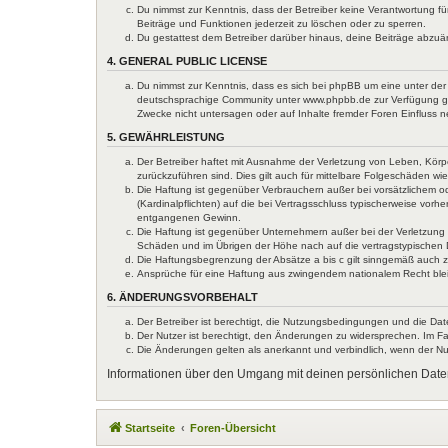
Du nimmst zur Kenntnis, dass der Betreiber keine Verantwortung für
Beiträge und Funktionen jederzeit zu löschen oder zu sperren.
Du gestattest dem Betreiber darüber hinaus, deine Beiträge abzuä
4. GENERAL PUBLIC LICENSE
Du nimmst zur Kenntnis, dass es sich bei phpBB um eine unter der 
deutschsprachige Community unter www.phpbb.de zur Verfügung gest
Zwecke nicht untersagen oder auf Inhalte fremder Foren Einfluss 
5. GEWÄHRLEISTUNG
Der Betreiber haftet mit Ausnahme der Verletzung von Leben, Körper
zurückzuführen sind. Dies gilt auch für mittelbare Folgeschäden 
Die Haftung ist gegenüber Verbrauchern außer bei vorsätzlichem o
(Kardinalpflichten) auf die bei Vertragsschluss typischerweise vo
entgangenen Gewinn.
Die Haftung ist gegenüber Unternehmern außer bei der Verletzung 
Schäden und im Übrigen der Höhe nach auf die vertragstypischen 
Die Haftungsbegrenzung der Absätze a bis c gilt sinngemäß auch zu
Ansprüche für eine Haftung aus zwingendem nationalem Recht ble
6. ÄNDERUNGSVORBEHALT
Der Betreiber ist berechtigt, die Nutzungsbedingungen und die Dat
Der Nutzer ist berechtigt, den Änderungen zu widersprechen. Im Fa
Die Änderungen gelten als anerkannt und verbindlich, wenn der N
Informationen über den Umgang mit deinen persönlichen Daten
Startseite
Foren-Übersicht