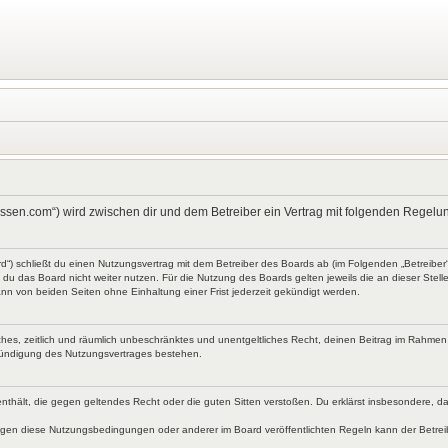
kt-wissen.com“) wird zwischen dir und dem Betreiber ein Vertrag mit folgenden Rege
ard“) schließt du einen Nutzungsvertrag mit dem Betreiber des Boards ab (im Folgenden „Betreibe
du das Board nicht weiter nutzen. Für die Nutzung des Boards gelten jeweils die an dieser Stell
nn von beiden Seiten ohne Einhaltung einer Frist jederzeit gekündigt werden.
faches, zeitlich und räumlich unbeschränktes und unentgeltliches Recht, deinen Beitrag im Rahme
Kündigung des Nutzungsvertrages bestehen.
te enthält, die gegen geltendes Recht oder die guten Sitten verstoßen. Du erklärst insbesondere, 
egen diese Nutzungsbedingungen oder anderer im Board veröffentlichten Regeln kann der Betre