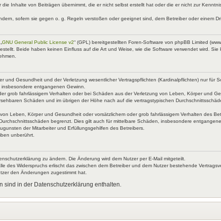
 die Inhalte von Beiträgen übernimmt, die er nicht selbst erstellt hat oder die er nicht zur Kenn
ndern, sofern sie gegen o. g. Regeln verstoßen oder geeignet sind, dem Betreiber oder einem D
„
GNU General Public License v2
“ (GPL) bereitgestellten Foren-Software von phpBB Limited (ww
ellt. Beide haben keinen Einfluss auf die Art und Weise, wie die Software verwendet wird. Si
nehmen.
 und Gesundheit und der Verletzung wesentlicher Vertragspflichten (Kardinalpflichten) nur für Sc
wie insbesondere entgangenen Gewinn.
der grob fahrlässigem Verhalten oder bei Schäden aus der Verletzung von Leben, Körper und Ges
rhersehbaren Schäden und im übrigen der Höhe nach auf die vertragstypischen Durchschnittsschäd
von Leben, Körper und Gesundheit oder vorsätzlichem oder grob fahrlässigem Verhalten des Betr
Durchschnittsschäden begrenzt. Dies gilt auch für mittelbare Schäden, insbesondere entgangen
gunsten der Mitarbeiter und Erfüllungsgehilfen des Betreibers.
iben unberührt.
enschutzerklärung zu ändern. Die Änderung wird dem Nutzer per E-Mail mitgeteilt.
lle des Widerspruchs erlischt das zwischen dem Betreiber und dem Nutzer bestehende Vertragsverh
utzer den Änderungen zugestimmt hat.
 sind in der Datenschutzerklärung enthalten.