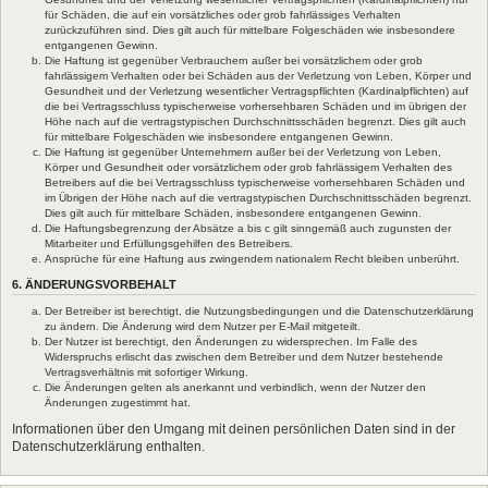
für Schäden, die auf ein vorsätzliches oder grob fahrlässiges Verhalten
zurückzuführen sind. Dies gilt auch für mittelbare Folgeschäden wie insbesondere
entgangenen Gewinn.
Die Haftung ist gegenüber Verbrauchern außer bei vorsätzlichem oder grob
fahrlässigem Verhalten oder bei Schäden aus der Verletzung von Leben, Körper und
Gesundheit und der Verletzung wesentlicher Vertragspflichten (Kardinalpflichten) auf
die bei Vertragsschluss typischerweise vorhersehbaren Schäden und im übrigen der
Höhe nach auf die vertragstypischen Durchschnittsschäden begrenzt. Dies gilt auch
für mittelbare Folgeschäden wie insbesondere entgangenen Gewinn.
Die Haftung ist gegenüber Unternehmern außer bei der Verletzung von Leben,
Körper und Gesundheit oder vorsätzlichem oder grob fahrlässigem Verhalten des
Betreibers auf die bei Vertragsschluss typischerweise vorhersehbaren Schäden und
im Übrigen der Höhe nach auf die vertragstypischen Durchschnittsschäden begrenzt.
Dies gilt auch für mittelbare Schäden, insbesondere entgangenen Gewinn.
Die Haftungsbegrenzung der Absätze a bis c gilt sinngemäß auch zugunsten der
Mitarbeiter und Erfüllungsgehilfen des Betreibers.
Ansprüche für eine Haftung aus zwingendem nationalem Recht bleiben unberührt.
6. ÄNDERUNGSVORBEHALT
Der Betreiber ist berechtigt, die Nutzungsbedingungen und die Datenschutzerklärung
zu ändern. Die Änderung wird dem Nutzer per E-Mail mitgeteilt.
Der Nutzer ist berechtigt, den Änderungen zu widersprechen. Im Falle des
Widerspruchs erlischt das zwischen dem Betreiber und dem Nutzer bestehende
Vertragsverhältnis mit sofortiger Wirkung.
Die Änderungen gelten als anerkannt und verbindlich, wenn der Nutzer den
Änderungen zugestimmt hat.
Informationen über den Umgang mit deinen persönlichen Daten sind in der
Datenschutzerklärung enthalten.