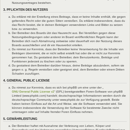
Nutzungsvertrages bestehen.
3. PFLICHTEN DES NUTZERS
Du erklärst mit der Erstellung eines Beitrags, dass er keine Inhalte enthält, die gegen
geltendes Recht oder die guten Sitten verstoßen. Du erklärst insbesondere, dass du
das Recht besitzt, die in deinen Beiträgen verwendeten Links und Bilder zu setzen
bzw. zu verwenden.
Der Betreiber des Boards übt das Hausrecht aus. Bei Verstößen gegen diese
Nutzungsbedingungen oder anderer im Board veröffentlichten Regeln kann der
Betreiber dich nach Abmahnung zeitweise oder dauerhaft von der Nutzung dieses
Boards ausschließen und dir ein Hausverbot erteilen.
Du nimmst zur Kenntnis, dass der Betreiber keine Verantwortung für die Inhalte von
Beiträgen übernimmt, die er nicht selbst erstellt hat oder die er nicht zur Kenntnis
genommen hat. Du gestattest dem Betreiber, dein Benutzerkonto, Beiträge und
Funktionen jederzeit zu löschen oder zu sperren.
Du gestattest dem Betreiber darüber hinaus, deine Beiträge abzuändern, sofern sie
gegen o. g. Regeln verstoßen oder geeignet sind, dem Betreiber oder einem Dritten
Schaden zuzufügen.
4. GENERAL PUBLIC LICENSE
Du nimmst zur Kenntnis, dass es sich bei phpBB um eine unter der „
GNU General Public License v2
“ (GPL) bereitgestellten Foren-Software von phpBB
Limited (www.phpbb.com) handelt; deutschsprachige Informationen werden durch die
deutschsprachige Community unter www.phpbb.de zur Verfügung gestellt. Beide
haben keinen Einfluss auf die Art und Weise, wie die Software verwendet wird. Sie
können insbesondere die Verwendung der Software für bestimmte Zwecke nicht
untersagen oder auf Inhalte fremder Foren Einfluss nehmen.
5. GEWÄHRLEISTUNG
Der Betreiber haftet mit Ausnahme der Verletzung von Leben, Körper und
Gesundheit und der Verletzung wesentlicher Vertragspflichten (Kardinalpflichten) nur