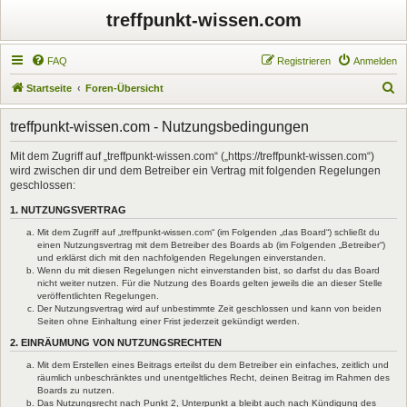
treffpunkt-wissen.com
FAQ
Registrieren
Anmelden
S
Startseite
Foren-Übersicht
u
treffpunkt-wissen.com - Nutzungsbedingungen
c
h
Mit dem Zugriff auf „treffpunkt-wissen.com“ („https://treffpunkt-wissen.com“)
wird zwischen dir und dem Betreiber ein Vertrag mit folgenden Regelungen
e
geschlossen:
1. NUTZUNGSVERTRAG
Mit dem Zugriff auf „treffpunkt-wissen.com“ (im Folgenden „das Board“) schließt du
einen Nutzungsvertrag mit dem Betreiber des Boards ab (im Folgenden „Betreiber“)
und erklärst dich mit den nachfolgenden Regelungen einverstanden.
Wenn du mit diesen Regelungen nicht einverstanden bist, so darfst du das Board
nicht weiter nutzen. Für die Nutzung des Boards gelten jeweils die an dieser Stelle
veröffentlichten Regelungen.
Der Nutzungsvertrag wird auf unbestimmte Zeit geschlossen und kann von beiden
Seiten ohne Einhaltung einer Frist jederzeit gekündigt werden.
2. EINRÄUMUNG VON NUTZUNGSRECHTEN
Mit dem Erstellen eines Beitrags erteilst du dem Betreiber ein einfaches, zeitlich und
räumlich unbeschränktes und unentgeltliches Recht, deinen Beitrag im Rahmen des
Boards zu nutzen.
Das Nutzungsrecht nach Punkt 2, Unterpunkt a bleibt auch nach Kündigung des