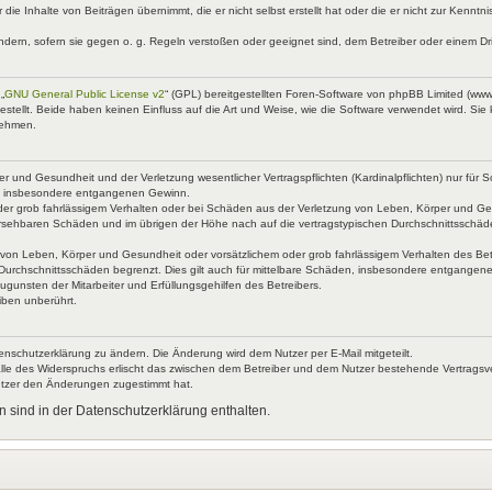
 die Inhalte von Beiträgen übernimmt, die er nicht selbst erstellt hat oder die er nicht zur Kenn
ndern, sofern sie gegen o. g. Regeln verstoßen oder geeignet sind, dem Betreiber oder einem D
„
GNU General Public License v2
“ (GPL) bereitgestellten Foren-Software von phpBB Limited (ww
ellt. Beide haben keinen Einfluss auf die Art und Weise, wie die Software verwendet wird. Si
nehmen.
 und Gesundheit und der Verletzung wesentlicher Vertragspflichten (Kardinalpflichten) nur für Sc
wie insbesondere entgangenen Gewinn.
der grob fahrlässigem Verhalten oder bei Schäden aus der Verletzung von Leben, Körper und Ges
rhersehbaren Schäden und im übrigen der Höhe nach auf die vertragstypischen Durchschnittsschäd
von Leben, Körper und Gesundheit oder vorsätzlichem oder grob fahrlässigem Verhalten des Betr
Durchschnittsschäden begrenzt. Dies gilt auch für mittelbare Schäden, insbesondere entgangen
gunsten der Mitarbeiter und Erfüllungsgehilfen des Betreibers.
iben unberührt.
enschutzerklärung zu ändern. Die Änderung wird dem Nutzer per E-Mail mitgeteilt.
lle des Widerspruchs erlischt das zwischen dem Betreiber und dem Nutzer bestehende Vertragsverh
utzer den Änderungen zugestimmt hat.
 sind in der Datenschutzerklärung enthalten.