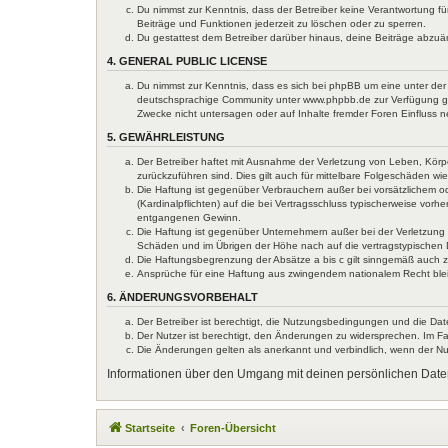
Du nimmst zur Kenntnis, dass der Betreiber keine Verantwortung für
Beiträge und Funktionen jederzeit zu löschen oder zu sperren.
Du gestattest dem Betreiber darüber hinaus, deine Beiträge abzuä
4. GENERAL PUBLIC LICENSE
Du nimmst zur Kenntnis, dass es sich bei phpBB um eine unter der 
deutschsprachige Community unter www.phpbb.de zur Verfügung gest
Zwecke nicht untersagen oder auf Inhalte fremder Foren Einfluss 
5. GEWÄHRLEISTUNG
Der Betreiber haftet mit Ausnahme der Verletzung von Leben, Körper
zurückzuführen sind. Dies gilt auch für mittelbare Folgeschäden 
Die Haftung ist gegenüber Verbrauchern außer bei vorsätzlichem o
(Kardinalpflichten) auf die bei Vertragsschluss typischerweise vo
entgangenen Gewinn.
Die Haftung ist gegenüber Unternehmern außer bei der Verletzung 
Schäden und im Übrigen der Höhe nach auf die vertragstypischen 
Die Haftungsbegrenzung der Absätze a bis c gilt sinngemäß auch zu
Ansprüche für eine Haftung aus zwingendem nationalem Recht ble
6. ÄNDERUNGSVORBEHALT
Der Betreiber ist berechtigt, die Nutzungsbedingungen und die Dat
Der Nutzer ist berechtigt, den Änderungen zu widersprechen. Im Fa
Die Änderungen gelten als anerkannt und verbindlich, wenn der N
Informationen über den Umgang mit deinen persönlichen Daten
Startseite
Foren-Übersicht