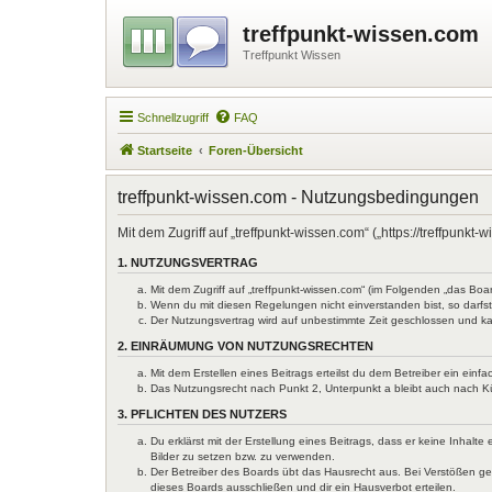
treffpunkt-wissen.com
Treffpunkt Wissen
Schnellzugriff
FAQ
Startseite
Foren-Übersicht
treffpunkt-wissen.com - Nutzungsbedingungen
Mit dem Zugriff auf „treffpunkt-wissen.com“ („https://treffpun
1. NUTZUNGSVERTRAG
Mit dem Zugriff auf „treffpunkt-wissen.com“ (im Folgenden „das Bo
Wenn du mit diesen Regelungen nicht einverstanden bist, so darfst 
Der Nutzungsvertrag wird auf unbestimmte Zeit geschlossen und ka
2. EINRÄUMUNG VON NUTZUNGSRECHTEN
Mit dem Erstellen eines Beitrags erteilst du dem Betreiber ein ein
Das Nutzungsrecht nach Punkt 2, Unterpunkt a bleibt auch nach 
3. PFLICHTEN DES NUTZERS
Du erklärst mit der Erstellung eines Beitrags, dass er keine Inhal
Bilder zu setzen bzw. zu verwenden.
Der Betreiber des Boards übt das Hausrecht aus. Bei Verstößen g
dieses Boards ausschließen und dir ein Hausverbot erteilen.