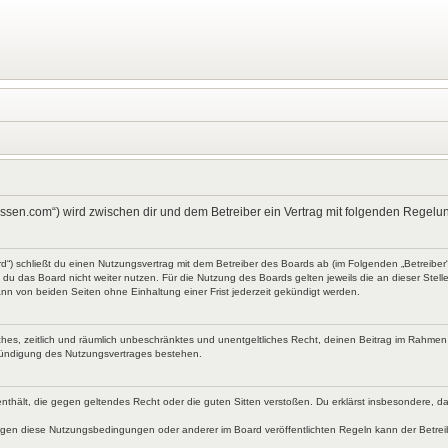
kt-wissen.com“) wird zwischen dir und dem Betreiber ein Vertrag mit folgenden Rege
ard“) schließt du einen Nutzungsvertrag mit dem Betreiber des Boards ab (im Folgenden „Betreibe
du das Board nicht weiter nutzen. Für die Nutzung des Boards gelten jeweils die an dieser Stell
nn von beiden Seiten ohne Einhaltung einer Frist jederzeit gekündigt werden.
faches, zeitlich und räumlich unbeschränktes und unentgeltliches Recht, deinen Beitrag im Rahme
Kündigung des Nutzungsvertrages bestehen.
te enthält, die gegen geltendes Recht oder die guten Sitten verstoßen. Du erklärst insbesondere, 
egen diese Nutzungsbedingungen oder anderer im Board veröffentlichten Regeln kann der Betre