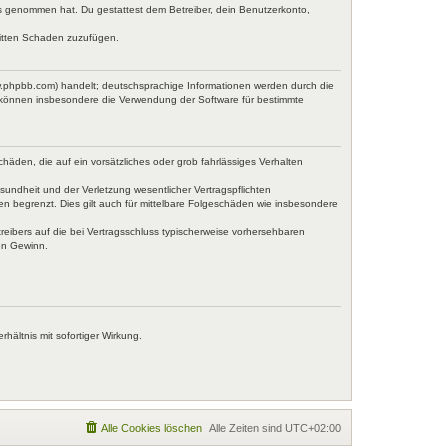
tnis genommen hat. Du gestattest dem Betreiber, dein Benutzerkonto,
ritten Schaden zuzufügen.
w.phpbb.com) handelt; deutschsprachige Informationen werden durch die
e können insbesondere die Verwendung der Software für bestimmte
häden, die auf ein vorsätzliches oder grob fahrlässiges Verhalten
undheit und der Verletzung wesentlicher Vertragspflichten
en begrenzt. Dies gilt auch für mittelbare Folgeschäden wie insbesondere
eibers auf die bei Vertragsschluss typischerweise vorhersehbaren
en Gewinn.
ältnis mit sofortiger Wirkung.
Alle Cookies löschen
Alle Zeiten sind
UTC+02:00