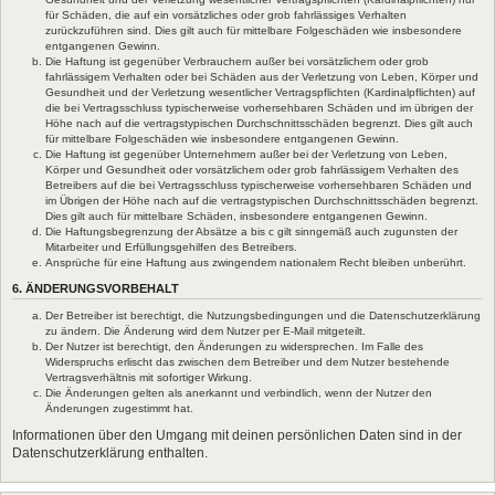
für Schäden, die auf ein vorsätzliches oder grob fahrlässiges Verhalten
zurückzuführen sind. Dies gilt auch für mittelbare Folgeschäden wie insbesondere
entgangenen Gewinn.
Die Haftung ist gegenüber Verbrauchern außer bei vorsätzlichem oder grob
fahrlässigem Verhalten oder bei Schäden aus der Verletzung von Leben, Körper und
Gesundheit und der Verletzung wesentlicher Vertragspflichten (Kardinalpflichten) auf
die bei Vertragsschluss typischerweise vorhersehbaren Schäden und im übrigen der
Höhe nach auf die vertragstypischen Durchschnittsschäden begrenzt. Dies gilt auch
für mittelbare Folgeschäden wie insbesondere entgangenen Gewinn.
Die Haftung ist gegenüber Unternehmern außer bei der Verletzung von Leben,
Körper und Gesundheit oder vorsätzlichem oder grob fahrlässigem Verhalten des
Betreibers auf die bei Vertragsschluss typischerweise vorhersehbaren Schäden und
im Übrigen der Höhe nach auf die vertragstypischen Durchschnittsschäden begrenzt.
Dies gilt auch für mittelbare Schäden, insbesondere entgangenen Gewinn.
Die Haftungsbegrenzung der Absätze a bis c gilt sinngemäß auch zugunsten der
Mitarbeiter und Erfüllungsgehilfen des Betreibers.
Ansprüche für eine Haftung aus zwingendem nationalem Recht bleiben unberührt.
6. ÄNDERUNGSVORBEHALT
Der Betreiber ist berechtigt, die Nutzungsbedingungen und die Datenschutzerklärung
zu ändern. Die Änderung wird dem Nutzer per E-Mail mitgeteilt.
Der Nutzer ist berechtigt, den Änderungen zu widersprechen. Im Falle des
Widerspruchs erlischt das zwischen dem Betreiber und dem Nutzer bestehende
Vertragsverhältnis mit sofortiger Wirkung.
Die Änderungen gelten als anerkannt und verbindlich, wenn der Nutzer den
Änderungen zugestimmt hat.
Informationen über den Umgang mit deinen persönlichen Daten sind in der
Datenschutzerklärung enthalten.