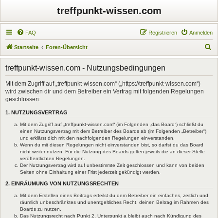
treffpunkt-wissen.com
FAQ
Registrieren
Anmelden
S
Startseite
Foren-Übersicht
u
treffpunkt-wissen.com - Nutzungsbedingungen
c
h
Mit dem Zugriff auf „treffpunkt-wissen.com“ („https://treffpunkt-wissen.com“)
wird zwischen dir und dem Betreiber ein Vertrag mit folgenden Regelungen
e
geschlossen:
1. NUTZUNGSVERTRAG
Mit dem Zugriff auf „treffpunkt-wissen.com“ (im Folgenden „das Board“) schließt du
einen Nutzungsvertrag mit dem Betreiber des Boards ab (im Folgenden „Betreiber“)
und erklärst dich mit den nachfolgenden Regelungen einverstanden.
Wenn du mit diesen Regelungen nicht einverstanden bist, so darfst du das Board
nicht weiter nutzen. Für die Nutzung des Boards gelten jeweils die an dieser Stelle
veröffentlichten Regelungen.
Der Nutzungsvertrag wird auf unbestimmte Zeit geschlossen und kann von beiden
Seiten ohne Einhaltung einer Frist jederzeit gekündigt werden.
2. EINRÄUMUNG VON NUTZUNGSRECHTEN
Mit dem Erstellen eines Beitrags erteilst du dem Betreiber ein einfaches, zeitlich und
räumlich unbeschränktes und unentgeltliches Recht, deinen Beitrag im Rahmen des
Boards zu nutzen.
Das Nutzungsrecht nach Punkt 2, Unterpunkt a bleibt auch nach Kündigung des