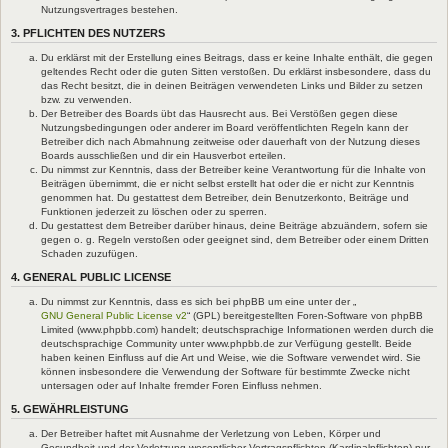
Nutzungsvertrages bestehen.
3. PFLICHTEN DES NUTZERS
Du erklärst mit der Erstellung eines Beitrags, dass er keine Inhalte enthält, die gegen
geltendes Recht oder die guten Sitten verstoßen. Du erklärst insbesondere, dass du
das Recht besitzt, die in deinen Beiträgen verwendeten Links und Bilder zu setzen
bzw. zu verwenden.
Der Betreiber des Boards übt das Hausrecht aus. Bei Verstößen gegen diese
Nutzungsbedingungen oder anderer im Board veröffentlichten Regeln kann der
Betreiber dich nach Abmahnung zeitweise oder dauerhaft von der Nutzung dieses
Boards ausschließen und dir ein Hausverbot erteilen.
Du nimmst zur Kenntnis, dass der Betreiber keine Verantwortung für die Inhalte von
Beiträgen übernimmt, die er nicht selbst erstellt hat oder die er nicht zur Kenntnis
genommen hat. Du gestattest dem Betreiber, dein Benutzerkonto, Beiträge und
Funktionen jederzeit zu löschen oder zu sperren.
Du gestattest dem Betreiber darüber hinaus, deine Beiträge abzuändern, sofern sie
gegen o. g. Regeln verstoßen oder geeignet sind, dem Betreiber oder einem Dritten
Schaden zuzufügen.
4. GENERAL PUBLIC LICENSE
Du nimmst zur Kenntnis, dass es sich bei phpBB um eine unter der „
GNU General Public License v2
“ (GPL) bereitgestellten Foren-Software von phpBB
Limited (www.phpbb.com) handelt; deutschsprachige Informationen werden durch die
deutschsprachige Community unter www.phpbb.de zur Verfügung gestellt. Beide
haben keinen Einfluss auf die Art und Weise, wie die Software verwendet wird. Sie
können insbesondere die Verwendung der Software für bestimmte Zwecke nicht
untersagen oder auf Inhalte fremder Foren Einfluss nehmen.
5. GEWÄHRLEISTUNG
Der Betreiber haftet mit Ausnahme der Verletzung von Leben, Körper und
Gesundheit und der Verletzung wesentlicher Vertragspflichten (Kardinalpflichten) nur