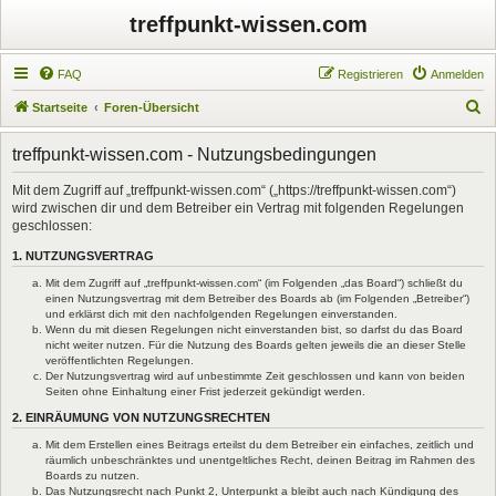
treffpunkt-wissen.com
FAQ
Registrieren
Anmelden
S
Startseite
Foren-Übersicht
u
treffpunkt-wissen.com - Nutzungsbedingungen
c
h
Mit dem Zugriff auf „treffpunkt-wissen.com“ („https://treffpunkt-wissen.com“)
wird zwischen dir und dem Betreiber ein Vertrag mit folgenden Regelungen
e
geschlossen:
1. NUTZUNGSVERTRAG
Mit dem Zugriff auf „treffpunkt-wissen.com“ (im Folgenden „das Board“) schließt du
einen Nutzungsvertrag mit dem Betreiber des Boards ab (im Folgenden „Betreiber“)
und erklärst dich mit den nachfolgenden Regelungen einverstanden.
Wenn du mit diesen Regelungen nicht einverstanden bist, so darfst du das Board
nicht weiter nutzen. Für die Nutzung des Boards gelten jeweils die an dieser Stelle
veröffentlichten Regelungen.
Der Nutzungsvertrag wird auf unbestimmte Zeit geschlossen und kann von beiden
Seiten ohne Einhaltung einer Frist jederzeit gekündigt werden.
2. EINRÄUMUNG VON NUTZUNGSRECHTEN
Mit dem Erstellen eines Beitrags erteilst du dem Betreiber ein einfaches, zeitlich und
räumlich unbeschränktes und unentgeltliches Recht, deinen Beitrag im Rahmen des
Boards zu nutzen.
Das Nutzungsrecht nach Punkt 2, Unterpunkt a bleibt auch nach Kündigung des