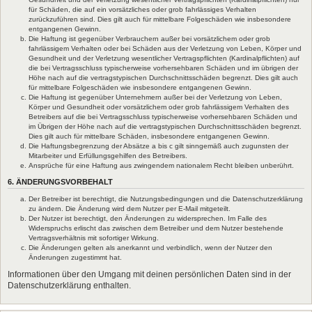
für Schäden, die auf ein vorsätzliches oder grob fahrlässiges Verhalten
zurückzuführen sind. Dies gilt auch für mittelbare Folgeschäden wie insbesondere
entgangenen Gewinn.
Die Haftung ist gegenüber Verbrauchern außer bei vorsätzlichem oder grob
fahrlässigem Verhalten oder bei Schäden aus der Verletzung von Leben, Körper und
Gesundheit und der Verletzung wesentlicher Vertragspflichten (Kardinalpflichten) auf
die bei Vertragsschluss typischerweise vorhersehbaren Schäden und im übrigen der
Höhe nach auf die vertragstypischen Durchschnittsschäden begrenzt. Dies gilt auch
für mittelbare Folgeschäden wie insbesondere entgangenen Gewinn.
Die Haftung ist gegenüber Unternehmern außer bei der Verletzung von Leben,
Körper und Gesundheit oder vorsätzlichem oder grob fahrlässigem Verhalten des
Betreibers auf die bei Vertragsschluss typischerweise vorhersehbaren Schäden und
im Übrigen der Höhe nach auf die vertragstypischen Durchschnittsschäden begrenzt.
Dies gilt auch für mittelbare Schäden, insbesondere entgangenen Gewinn.
Die Haftungsbegrenzung der Absätze a bis c gilt sinngemäß auch zugunsten der
Mitarbeiter und Erfüllungsgehilfen des Betreibers.
Ansprüche für eine Haftung aus zwingendem nationalem Recht bleiben unberührt.
6. ÄNDERUNGSVORBEHALT
Der Betreiber ist berechtigt, die Nutzungsbedingungen und die Datenschutzerklärung
zu ändern. Die Änderung wird dem Nutzer per E-Mail mitgeteilt.
Der Nutzer ist berechtigt, den Änderungen zu widersprechen. Im Falle des
Widerspruchs erlischt das zwischen dem Betreiber und dem Nutzer bestehende
Vertragsverhältnis mit sofortiger Wirkung.
Die Änderungen gelten als anerkannt und verbindlich, wenn der Nutzer den
Änderungen zugestimmt hat.
Informationen über den Umgang mit deinen persönlichen Daten sind in der
Datenschutzerklärung enthalten.