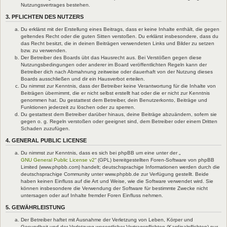
Nutzungsvertrages bestehen.
3. PFLICHTEN DES NUTZERS
Du erklärst mit der Erstellung eines Beitrags, dass er keine Inhalte enthält, die gegen
geltendes Recht oder die guten Sitten verstoßen. Du erklärst insbesondere, dass du
das Recht besitzt, die in deinen Beiträgen verwendeten Links und Bilder zu setzen
bzw. zu verwenden.
Der Betreiber des Boards übt das Hausrecht aus. Bei Verstößen gegen diese
Nutzungsbedingungen oder anderer im Board veröffentlichten Regeln kann der
Betreiber dich nach Abmahnung zeitweise oder dauerhaft von der Nutzung dieses
Boards ausschließen und dir ein Hausverbot erteilen.
Du nimmst zur Kenntnis, dass der Betreiber keine Verantwortung für die Inhalte von
Beiträgen übernimmt, die er nicht selbst erstellt hat oder die er nicht zur Kenntnis
genommen hat. Du gestattest dem Betreiber, dein Benutzerkonto, Beiträge und
Funktionen jederzeit zu löschen oder zu sperren.
Du gestattest dem Betreiber darüber hinaus, deine Beiträge abzuändern, sofern sie
gegen o. g. Regeln verstoßen oder geeignet sind, dem Betreiber oder einem Dritten
Schaden zuzufügen.
4. GENERAL PUBLIC LICENSE
Du nimmst zur Kenntnis, dass es sich bei phpBB um eine unter der „
GNU General Public License v2
“ (GPL) bereitgestellten Foren-Software von phpBB
Limited (www.phpbb.com) handelt; deutschsprachige Informationen werden durch die
deutschsprachige Community unter www.phpbb.de zur Verfügung gestellt. Beide
haben keinen Einfluss auf die Art und Weise, wie die Software verwendet wird. Sie
können insbesondere die Verwendung der Software für bestimmte Zwecke nicht
untersagen oder auf Inhalte fremder Foren Einfluss nehmen.
5. GEWÄHRLEISTUNG
Der Betreiber haftet mit Ausnahme der Verletzung von Leben, Körper und
Gesundheit und der Verletzung wesentlicher Vertragspflichten (Kardinalpflichten) nur