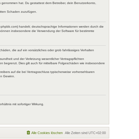
tnis genommen hat. Du gestattest dem Betreiber, dein Benutzerkonto,
ritten Schaden zuzufügen.
w.phpbb.com) handelt; deutschsprachige Informationen werden durch die
e können insbesondere die Verwendung der Software für bestimmte
häden, die auf ein vorsätzliches oder grob fahrlässiges Verhalten
undheit und der Verletzung wesentlicher Vertragspflichten
en begrenzt. Dies gilt auch für mittelbare Folgeschäden wie insbesondere
eibers auf die bei Vertragsschluss typischerweise vorhersehbaren
en Gewinn.
ältnis mit sofortiger Wirkung.
Alle Cookies löschen
Alle Zeiten sind
UTC+02:00