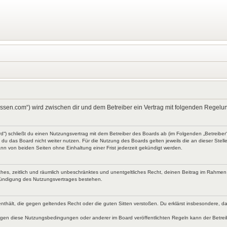
kt-wissen.com“) wird zwischen dir und dem Betreiber ein Vertrag mit folgenden Rege
ard“) schließt du einen Nutzungsvertrag mit dem Betreiber des Boards ab (im Folgenden „Betreibe
du das Board nicht weiter nutzen. Für die Nutzung des Boards gelten jeweils die an dieser Stell
nn von beiden Seiten ohne Einhaltung einer Frist jederzeit gekündigt werden.
faches, zeitlich und räumlich unbeschränktes und unentgeltliches Recht, deinen Beitrag im Rahme
Kündigung des Nutzungsvertrages bestehen.
te enthält, die gegen geltendes Recht oder die guten Sitten verstoßen. Du erklärst insbesondere, 
egen diese Nutzungsbedingungen oder anderer im Board veröffentlichten Regeln kann der Betre