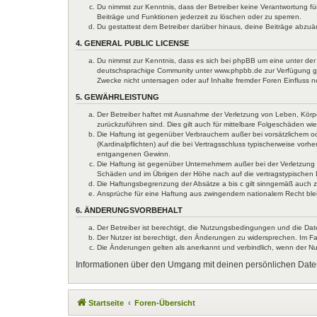
Du nimmst zur Kenntnis, dass der Betreiber keine Verantwortung für
Beiträge und Funktionen jederzeit zu löschen oder zu sperren.
Du gestattest dem Betreiber darüber hinaus, deine Beiträge abzuä
4. GENERAL PUBLIC LICENSE
Du nimmst zur Kenntnis, dass es sich bei phpBB um eine unter der 
deutschsprachige Community unter www.phpbb.de zur Verfügung gest
Zwecke nicht untersagen oder auf Inhalte fremder Foren Einfluss 
5. GEWÄHRLEISTUNG
Der Betreiber haftet mit Ausnahme der Verletzung von Leben, Körper
zurückzuführen sind. Dies gilt auch für mittelbare Folgeschäden 
Die Haftung ist gegenüber Verbrauchern außer bei vorsätzlichem o
(Kardinalpflichten) auf die bei Vertragsschluss typischerweise vo
entgangenen Gewinn.
Die Haftung ist gegenüber Unternehmern außer bei der Verletzung 
Schäden und im Übrigen der Höhe nach auf die vertragstypischen 
Die Haftungsbegrenzung der Absätze a bis c gilt sinngemäß auch zu
Ansprüche für eine Haftung aus zwingendem nationalem Recht ble
6. ÄNDERUNGSVORBEHALT
Der Betreiber ist berechtigt, die Nutzungsbedingungen und die Dat
Der Nutzer ist berechtigt, den Änderungen zu widersprechen. Im Fa
Die Änderungen gelten als anerkannt und verbindlich, wenn der N
Informationen über den Umgang mit deinen persönlichen Daten
Startseite
Foren-Übersicht