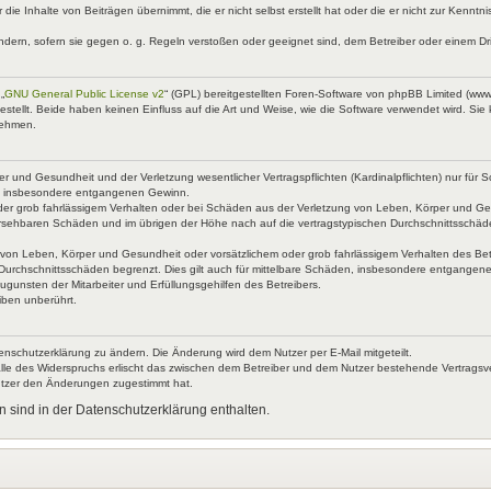
 die Inhalte von Beiträgen übernimmt, die er nicht selbst erstellt hat oder die er nicht zur Kenn
ndern, sofern sie gegen o. g. Regeln verstoßen oder geeignet sind, dem Betreiber oder einem D
„
GNU General Public License v2
“ (GPL) bereitgestellten Foren-Software von phpBB Limited (ww
ellt. Beide haben keinen Einfluss auf die Art und Weise, wie die Software verwendet wird. Si
nehmen.
 und Gesundheit und der Verletzung wesentlicher Vertragspflichten (Kardinalpflichten) nur für Sc
wie insbesondere entgangenen Gewinn.
der grob fahrlässigem Verhalten oder bei Schäden aus der Verletzung von Leben, Körper und Ges
rhersehbaren Schäden und im übrigen der Höhe nach auf die vertragstypischen Durchschnittsschäd
von Leben, Körper und Gesundheit oder vorsätzlichem oder grob fahrlässigem Verhalten des Betr
Durchschnittsschäden begrenzt. Dies gilt auch für mittelbare Schäden, insbesondere entgangen
gunsten der Mitarbeiter und Erfüllungsgehilfen des Betreibers.
iben unberührt.
enschutzerklärung zu ändern. Die Änderung wird dem Nutzer per E-Mail mitgeteilt.
lle des Widerspruchs erlischt das zwischen dem Betreiber und dem Nutzer bestehende Vertragsverh
utzer den Änderungen zugestimmt hat.
 sind in der Datenschutzerklärung enthalten.