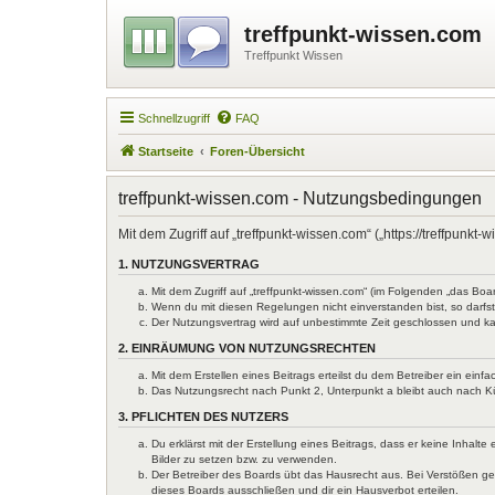
treffpunkt-wissen.com
Treffpunkt Wissen
Schnellzugriff
FAQ
Startseite
Foren-Übersicht
treffpunkt-wissen.com - Nutzungsbedingungen
Mit dem Zugriff auf „treffpunkt-wissen.com“ („https://treffpun
1. NUTZUNGSVERTRAG
Mit dem Zugriff auf „treffpunkt-wissen.com“ (im Folgenden „das Bo
Wenn du mit diesen Regelungen nicht einverstanden bist, so darfst 
Der Nutzungsvertrag wird auf unbestimmte Zeit geschlossen und ka
2. EINRÄUMUNG VON NUTZUNGSRECHTEN
Mit dem Erstellen eines Beitrags erteilst du dem Betreiber ein ein
Das Nutzungsrecht nach Punkt 2, Unterpunkt a bleibt auch nach 
3. PFLICHTEN DES NUTZERS
Du erklärst mit der Erstellung eines Beitrags, dass er keine Inhal
Bilder zu setzen bzw. zu verwenden.
Der Betreiber des Boards übt das Hausrecht aus. Bei Verstößen g
dieses Boards ausschließen und dir ein Hausverbot erteilen.