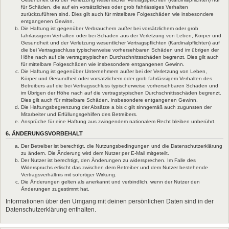
für Schäden, die auf ein vorsätzliches oder grob fahrlässiges Verhalten
zurückzuführen sind. Dies gilt auch für mittelbare Folgeschäden wie insbesondere
entgangenen Gewinn.
Die Haftung ist gegenüber Verbrauchern außer bei vorsätzlichem oder grob
fahrlässigem Verhalten oder bei Schäden aus der Verletzung von Leben, Körper und
Gesundheit und der Verletzung wesentlicher Vertragspflichten (Kardinalpflichten) auf
die bei Vertragsschluss typischerweise vorhersehbaren Schäden und im übrigen der
Höhe nach auf die vertragstypischen Durchschnittsschäden begrenzt. Dies gilt auch
für mittelbare Folgeschäden wie insbesondere entgangenen Gewinn.
Die Haftung ist gegenüber Unternehmern außer bei der Verletzung von Leben,
Körper und Gesundheit oder vorsätzlichem oder grob fahrlässigem Verhalten des
Betreibers auf die bei Vertragsschluss typischerweise vorhersehbaren Schäden und
im Übrigen der Höhe nach auf die vertragstypischen Durchschnittsschäden begrenzt.
Dies gilt auch für mittelbare Schäden, insbesondere entgangenen Gewinn.
Die Haftungsbegrenzung der Absätze a bis c gilt sinngemäß auch zugunsten der
Mitarbeiter und Erfüllungsgehilfen des Betreibers.
Ansprüche für eine Haftung aus zwingendem nationalem Recht bleiben unberührt.
6. ÄNDERUNGSVORBEHALT
Der Betreiber ist berechtigt, die Nutzungsbedingungen und die Datenschutzerklärung
zu ändern. Die Änderung wird dem Nutzer per E-Mail mitgeteilt.
Der Nutzer ist berechtigt, den Änderungen zu widersprechen. Im Falle des
Widerspruchs erlischt das zwischen dem Betreiber und dem Nutzer bestehende
Vertragsverhältnis mit sofortiger Wirkung.
Die Änderungen gelten als anerkannt und verbindlich, wenn der Nutzer den
Änderungen zugestimmt hat.
Informationen über den Umgang mit deinen persönlichen Daten sind in der
Datenschutzerklärung enthalten.