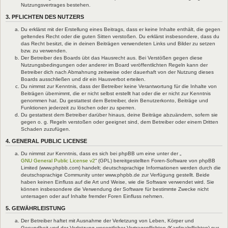
Nutzungsvertrages bestehen.
3. PFLICHTEN DES NUTZERS
Du erklärst mit der Erstellung eines Beitrags, dass er keine Inhalte enthält, die gegen
geltendes Recht oder die guten Sitten verstoßen. Du erklärst insbesondere, dass du
das Recht besitzt, die in deinen Beiträgen verwendeten Links und Bilder zu setzen
bzw. zu verwenden.
Der Betreiber des Boards übt das Hausrecht aus. Bei Verstößen gegen diese
Nutzungsbedingungen oder anderer im Board veröffentlichten Regeln kann der
Betreiber dich nach Abmahnung zeitweise oder dauerhaft von der Nutzung dieses
Boards ausschließen und dir ein Hausverbot erteilen.
Du nimmst zur Kenntnis, dass der Betreiber keine Verantwortung für die Inhalte von
Beiträgen übernimmt, die er nicht selbst erstellt hat oder die er nicht zur Kenntnis
genommen hat. Du gestattest dem Betreiber, dein Benutzerkonto, Beiträge und
Funktionen jederzeit zu löschen oder zu sperren.
Du gestattest dem Betreiber darüber hinaus, deine Beiträge abzuändern, sofern sie
gegen o. g. Regeln verstoßen oder geeignet sind, dem Betreiber oder einem Dritten
Schaden zuzufügen.
4. GENERAL PUBLIC LICENSE
Du nimmst zur Kenntnis, dass es sich bei phpBB um eine unter der „
GNU General Public License v2
“ (GPL) bereitgestellten Foren-Software von phpBB
Limited (www.phpbb.com) handelt; deutschsprachige Informationen werden durch die
deutschsprachige Community unter www.phpbb.de zur Verfügung gestellt. Beide
haben keinen Einfluss auf die Art und Weise, wie die Software verwendet wird. Sie
können insbesondere die Verwendung der Software für bestimmte Zwecke nicht
untersagen oder auf Inhalte fremder Foren Einfluss nehmen.
5. GEWÄHRLEISTUNG
Der Betreiber haftet mit Ausnahme der Verletzung von Leben, Körper und
Gesundheit und der Verletzung wesentlicher Vertragspflichten (Kardinalpflichten) nur