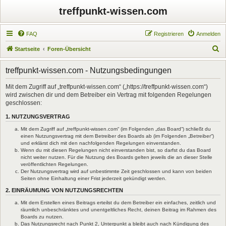
treffpunkt-wissen.com
FAQ
Registrieren
Anmelden
S
Startseite
Foren-Übersicht
u
treffpunkt-wissen.com - Nutzungsbedingungen
c
h
Mit dem Zugriff auf „treffpunkt-wissen.com“ („https://treffpunkt-wissen.com“)
wird zwischen dir und dem Betreiber ein Vertrag mit folgenden Regelungen
e
geschlossen:
1. NUTZUNGSVERTRAG
Mit dem Zugriff auf „treffpunkt-wissen.com“ (im Folgenden „das Board“) schließt du
einen Nutzungsvertrag mit dem Betreiber des Boards ab (im Folgenden „Betreiber“)
und erklärst dich mit den nachfolgenden Regelungen einverstanden.
Wenn du mit diesen Regelungen nicht einverstanden bist, so darfst du das Board
nicht weiter nutzen. Für die Nutzung des Boards gelten jeweils die an dieser Stelle
veröffentlichten Regelungen.
Der Nutzungsvertrag wird auf unbestimmte Zeit geschlossen und kann von beiden
Seiten ohne Einhaltung einer Frist jederzeit gekündigt werden.
2. EINRÄUMUNG VON NUTZUNGSRECHTEN
Mit dem Erstellen eines Beitrags erteilst du dem Betreiber ein einfaches, zeitlich und
räumlich unbeschränktes und unentgeltliches Recht, deinen Beitrag im Rahmen des
Boards zu nutzen.
Das Nutzungsrecht nach Punkt 2, Unterpunkt a bleibt auch nach Kündigung des