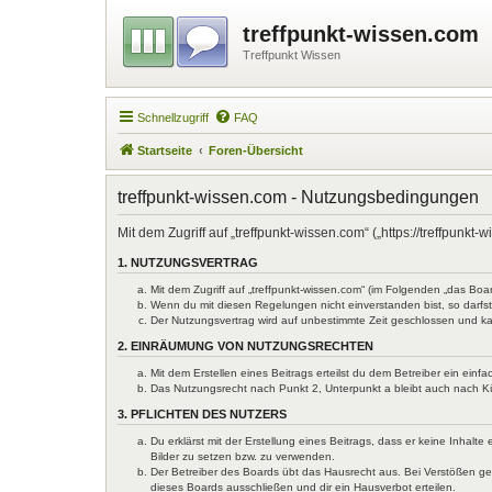
treffpunkt-wissen.com
Treffpunkt Wissen
Schnellzugriff
FAQ
Startseite
Foren-Übersicht
treffpunkt-wissen.com - Nutzungsbedingungen
Mit dem Zugriff auf „treffpunkt-wissen.com“ („https://treffpun
1. NUTZUNGSVERTRAG
Mit dem Zugriff auf „treffpunkt-wissen.com“ (im Folgenden „das Bo
Wenn du mit diesen Regelungen nicht einverstanden bist, so darfst 
Der Nutzungsvertrag wird auf unbestimmte Zeit geschlossen und ka
2. EINRÄUMUNG VON NUTZUNGSRECHTEN
Mit dem Erstellen eines Beitrags erteilst du dem Betreiber ein ein
Das Nutzungsrecht nach Punkt 2, Unterpunkt a bleibt auch nach 
3. PFLICHTEN DES NUTZERS
Du erklärst mit der Erstellung eines Beitrags, dass er keine Inhal
Bilder zu setzen bzw. zu verwenden.
Der Betreiber des Boards übt das Hausrecht aus. Bei Verstößen g
dieses Boards ausschließen und dir ein Hausverbot erteilen.