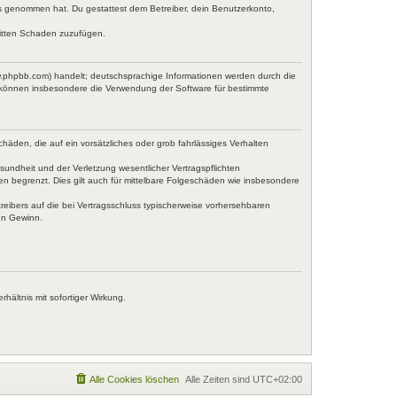
tnis genommen hat. Du gestattest dem Betreiber, dein Benutzerkonto,
ritten Schaden zuzufügen.
w.phpbb.com) handelt; deutschsprachige Informationen werden durch die
e können insbesondere die Verwendung der Software für bestimmte
häden, die auf ein vorsätzliches oder grob fahrlässiges Verhalten
undheit und der Verletzung wesentlicher Vertragspflichten
en begrenzt. Dies gilt auch für mittelbare Folgeschäden wie insbesondere
eibers auf die bei Vertragsschluss typischerweise vorhersehbaren
en Gewinn.
ältnis mit sofortiger Wirkung.
Alle Cookies löschen
Alle Zeiten sind
UTC+02:00