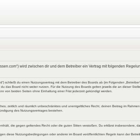
kt-wissen.com“) wird zwischen dir und dem Betreiber ein Vertrag mit folgenden Rege
ard“) schließt du einen Nutzungsvertrag mit dem Betreiber des Boards ab (im Folgenden „Betreibe
du das Board nicht weiter nutzen. Für die Nutzung des Boards gelten jeweils die an dieser Stell
nn von beiden Seiten ohne Einhaltung einer Frist jederzeit gekündigt werden.
faches, zeitlich und räumlich unbeschränktes und unentgeltliches Recht, deinen Beitrag im Rahme
Kündigung des Nutzungsvertrages bestehen.
te enthält, die gegen geltendes Recht oder die guten Sitten verstoßen. Du erklärst insbesondere, 
egen diese Nutzungsbedingungen oder anderer im Board veröffentlichten Regeln kann der Betre