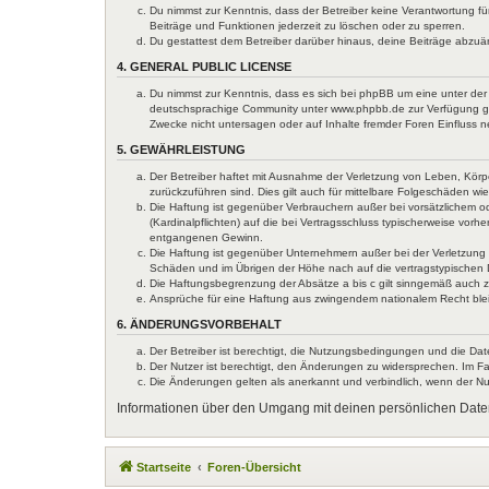
Du nimmst zur Kenntnis, dass der Betreiber keine Verantwortung für
Beiträge und Funktionen jederzeit zu löschen oder zu sperren.
Du gestattest dem Betreiber darüber hinaus, deine Beiträge abzuä
4. GENERAL PUBLIC LICENSE
Du nimmst zur Kenntnis, dass es sich bei phpBB um eine unter der 
deutschsprachige Community unter www.phpbb.de zur Verfügung gest
Zwecke nicht untersagen oder auf Inhalte fremder Foren Einfluss 
5. GEWÄHRLEISTUNG
Der Betreiber haftet mit Ausnahme der Verletzung von Leben, Körper
zurückzuführen sind. Dies gilt auch für mittelbare Folgeschäden 
Die Haftung ist gegenüber Verbrauchern außer bei vorsätzlichem o
(Kardinalpflichten) auf die bei Vertragsschluss typischerweise vo
entgangenen Gewinn.
Die Haftung ist gegenüber Unternehmern außer bei der Verletzung 
Schäden und im Übrigen der Höhe nach auf die vertragstypischen 
Die Haftungsbegrenzung der Absätze a bis c gilt sinngemäß auch zu
Ansprüche für eine Haftung aus zwingendem nationalem Recht ble
6. ÄNDERUNGSVORBEHALT
Der Betreiber ist berechtigt, die Nutzungsbedingungen und die Dat
Der Nutzer ist berechtigt, den Änderungen zu widersprechen. Im Fa
Die Änderungen gelten als anerkannt und verbindlich, wenn der N
Informationen über den Umgang mit deinen persönlichen Daten
Startseite
Foren-Übersicht