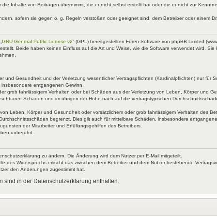
 die Inhalte von Beiträgen übernimmt, die er nicht selbst erstellt hat oder die er nicht zur Kenn
ndern, sofern sie gegen o. g. Regeln verstoßen oder geeignet sind, dem Betreiber oder einem D
„
GNU General Public License v2
“ (GPL) bereitgestellten Foren-Software von phpBB Limited (ww
ellt. Beide haben keinen Einfluss auf die Art und Weise, wie die Software verwendet wird. Si
nehmen.
 und Gesundheit und der Verletzung wesentlicher Vertragspflichten (Kardinalpflichten) nur für Sc
wie insbesondere entgangenen Gewinn.
der grob fahrlässigem Verhalten oder bei Schäden aus der Verletzung von Leben, Körper und Ges
rhersehbaren Schäden und im übrigen der Höhe nach auf die vertragstypischen Durchschnittsschäd
von Leben, Körper und Gesundheit oder vorsätzlichem oder grob fahrlässigem Verhalten des Betr
Durchschnittsschäden begrenzt. Dies gilt auch für mittelbare Schäden, insbesondere entgangen
gunsten der Mitarbeiter und Erfüllungsgehilfen des Betreibers.
iben unberührt.
enschutzerklärung zu ändern. Die Änderung wird dem Nutzer per E-Mail mitgeteilt.
lle des Widerspruchs erlischt das zwischen dem Betreiber und dem Nutzer bestehende Vertragsverh
utzer den Änderungen zugestimmt hat.
 sind in der Datenschutzerklärung enthalten.