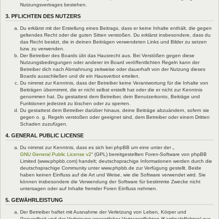
Nutzungsvertrages bestehen.
3. PFLICHTEN DES NUTZERS
Du erklärst mit der Erstellung eines Beitrags, dass er keine Inhalte enthält, die gegen
geltendes Recht oder die guten Sitten verstoßen. Du erklärst insbesondere, dass du
das Recht besitzt, die in deinen Beiträgen verwendeten Links und Bilder zu setzen
bzw. zu verwenden.
Der Betreiber des Boards übt das Hausrecht aus. Bei Verstößen gegen diese
Nutzungsbedingungen oder anderer im Board veröffentlichten Regeln kann der
Betreiber dich nach Abmahnung zeitweise oder dauerhaft von der Nutzung dieses
Boards ausschließen und dir ein Hausverbot erteilen.
Du nimmst zur Kenntnis, dass der Betreiber keine Verantwortung für die Inhalte von
Beiträgen übernimmt, die er nicht selbst erstellt hat oder die er nicht zur Kenntnis
genommen hat. Du gestattest dem Betreiber, dein Benutzerkonto, Beiträge und
Funktionen jederzeit zu löschen oder zu sperren.
Du gestattest dem Betreiber darüber hinaus, deine Beiträge abzuändern, sofern sie
gegen o. g. Regeln verstoßen oder geeignet sind, dem Betreiber oder einem Dritten
Schaden zuzufügen.
4. GENERAL PUBLIC LICENSE
Du nimmst zur Kenntnis, dass es sich bei phpBB um eine unter der „
GNU General Public License v2
“ (GPL) bereitgestellten Foren-Software von phpBB
Limited (www.phpbb.com) handelt; deutschsprachige Informationen werden durch die
deutschsprachige Community unter www.phpbb.de zur Verfügung gestellt. Beide
haben keinen Einfluss auf die Art und Weise, wie die Software verwendet wird. Sie
können insbesondere die Verwendung der Software für bestimmte Zwecke nicht
untersagen oder auf Inhalte fremder Foren Einfluss nehmen.
5. GEWÄHRLEISTUNG
Der Betreiber haftet mit Ausnahme der Verletzung von Leben, Körper und
Gesundheit und der Verletzung wesentlicher Vertragspflichten (Kardinalpflichten) nur