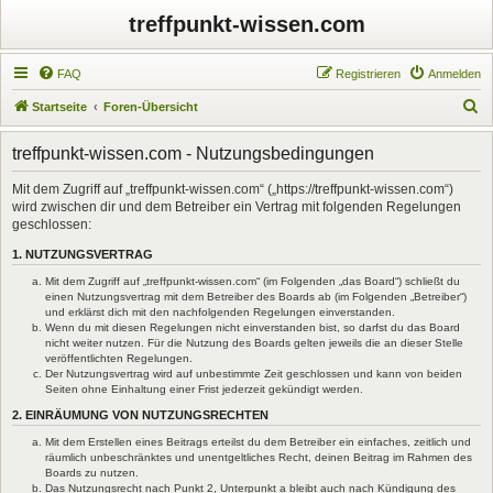
treffpunkt-wissen.com
FAQ
Registrieren
Anmelden
S
Startseite
Foren-Übersicht
u
treffpunkt-wissen.com - Nutzungsbedingungen
c
h
Mit dem Zugriff auf „treffpunkt-wissen.com“ („https://treffpunkt-wissen.com“)
wird zwischen dir und dem Betreiber ein Vertrag mit folgenden Regelungen
e
geschlossen:
1. NUTZUNGSVERTRAG
Mit dem Zugriff auf „treffpunkt-wissen.com“ (im Folgenden „das Board“) schließt du
einen Nutzungsvertrag mit dem Betreiber des Boards ab (im Folgenden „Betreiber“)
und erklärst dich mit den nachfolgenden Regelungen einverstanden.
Wenn du mit diesen Regelungen nicht einverstanden bist, so darfst du das Board
nicht weiter nutzen. Für die Nutzung des Boards gelten jeweils die an dieser Stelle
veröffentlichten Regelungen.
Der Nutzungsvertrag wird auf unbestimmte Zeit geschlossen und kann von beiden
Seiten ohne Einhaltung einer Frist jederzeit gekündigt werden.
2. EINRÄUMUNG VON NUTZUNGSRECHTEN
Mit dem Erstellen eines Beitrags erteilst du dem Betreiber ein einfaches, zeitlich und
räumlich unbeschränktes und unentgeltliches Recht, deinen Beitrag im Rahmen des
Boards zu nutzen.
Das Nutzungsrecht nach Punkt 2, Unterpunkt a bleibt auch nach Kündigung des