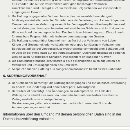
für Schäden, die auf ein vorsätzliches oder grob fahrlässiges Verhalten
zurückzuführen sind. Dies gilt auch für mittelbare Folgeschäden wie insbesondere
entgangenen Gewinn.
Die Haftung ist gegenüber Verbrauchern außer bei vorsätzlichem oder grob
fahrlässigem Verhalten oder bei Schäden aus der Verletzung von Leben, Körper und
Gesundheit und der Verletzung wesentlicher Vertragspflichten (Kardinalpflichten) auf
die bei Vertragsschluss typischerweise vorhersehbaren Schäden und im übrigen der
Höhe nach auf die vertragstypischen Durchschnittsschäden begrenzt. Dies gilt auch
für mittelbare Folgeschäden wie insbesondere entgangenen Gewinn.
Die Haftung ist gegenüber Unternehmern außer bei der Verletzung von Leben,
Körper und Gesundheit oder vorsätzlichem oder grob fahrlässigem Verhalten des
Betreibers auf die bei Vertragsschluss typischerweise vorhersehbaren Schäden und
im Übrigen der Höhe nach auf die vertragstypischen Durchschnittsschäden begrenzt.
Dies gilt auch für mittelbare Schäden, insbesondere entgangenen Gewinn.
Die Haftungsbegrenzung der Absätze a bis c gilt sinngemäß auch zugunsten der
Mitarbeiter und Erfüllungsgehilfen des Betreibers.
Ansprüche für eine Haftung aus zwingendem nationalem Recht bleiben unberührt.
6. ÄNDERUNGSVORBEHALT
Der Betreiber ist berechtigt, die Nutzungsbedingungen und die Datenschutzerklärung
zu ändern. Die Änderung wird dem Nutzer per E-Mail mitgeteilt.
Der Nutzer ist berechtigt, den Änderungen zu widersprechen. Im Falle des
Widerspruchs erlischt das zwischen dem Betreiber und dem Nutzer bestehende
Vertragsverhältnis mit sofortiger Wirkung.
Die Änderungen gelten als anerkannt und verbindlich, wenn der Nutzer den
Änderungen zugestimmt hat.
Informationen über den Umgang mit deinen persönlichen Daten sind in der
Datenschutzerklärung enthalten.