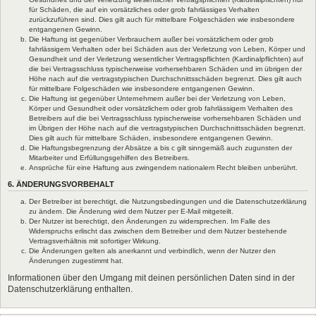
für Schäden, die auf ein vorsätzliches oder grob fahrlässiges Verhalten
zurückzuführen sind. Dies gilt auch für mittelbare Folgeschäden wie insbesondere
entgangenen Gewinn.
Die Haftung ist gegenüber Verbrauchern außer bei vorsätzlichem oder grob
fahrlässigem Verhalten oder bei Schäden aus der Verletzung von Leben, Körper und
Gesundheit und der Verletzung wesentlicher Vertragspflichten (Kardinalpflichten) auf
die bei Vertragsschluss typischerweise vorhersehbaren Schäden und im übrigen der
Höhe nach auf die vertragstypischen Durchschnittsschäden begrenzt. Dies gilt auch
für mittelbare Folgeschäden wie insbesondere entgangenen Gewinn.
Die Haftung ist gegenüber Unternehmern außer bei der Verletzung von Leben,
Körper und Gesundheit oder vorsätzlichem oder grob fahrlässigem Verhalten des
Betreibers auf die bei Vertragsschluss typischerweise vorhersehbaren Schäden und
im Übrigen der Höhe nach auf die vertragstypischen Durchschnittsschäden begrenzt.
Dies gilt auch für mittelbare Schäden, insbesondere entgangenen Gewinn.
Die Haftungsbegrenzung der Absätze a bis c gilt sinngemäß auch zugunsten der
Mitarbeiter und Erfüllungsgehilfen des Betreibers.
Ansprüche für eine Haftung aus zwingendem nationalem Recht bleiben unberührt.
6. ÄNDERUNGSVORBEHALT
Der Betreiber ist berechtigt, die Nutzungsbedingungen und die Datenschutzerklärung
zu ändern. Die Änderung wird dem Nutzer per E-Mail mitgeteilt.
Der Nutzer ist berechtigt, den Änderungen zu widersprechen. Im Falle des
Widerspruchs erlischt das zwischen dem Betreiber und dem Nutzer bestehende
Vertragsverhältnis mit sofortiger Wirkung.
Die Änderungen gelten als anerkannt und verbindlich, wenn der Nutzer den
Änderungen zugestimmt hat.
Informationen über den Umgang mit deinen persönlichen Daten sind in der
Datenschutzerklärung enthalten.