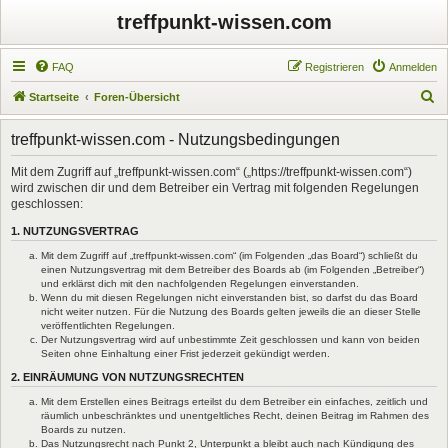
treffpunkt-wissen.com
FAQ
Registrieren
Anmelden
S
Startseite
Foren-Übersicht
u
treffpunkt-wissen.com - Nutzungsbedingungen
c
h
Mit dem Zugriff auf „treffpunkt-wissen.com“ („https://treffpunkt-wissen.com“)
wird zwischen dir und dem Betreiber ein Vertrag mit folgenden Regelungen
e
geschlossen:
1. NUTZUNGSVERTRAG
Mit dem Zugriff auf „treffpunkt-wissen.com“ (im Folgenden „das Board“) schließt du
einen Nutzungsvertrag mit dem Betreiber des Boards ab (im Folgenden „Betreiber“)
und erklärst dich mit den nachfolgenden Regelungen einverstanden.
Wenn du mit diesen Regelungen nicht einverstanden bist, so darfst du das Board
nicht weiter nutzen. Für die Nutzung des Boards gelten jeweils die an dieser Stelle
veröffentlichten Regelungen.
Der Nutzungsvertrag wird auf unbestimmte Zeit geschlossen und kann von beiden
Seiten ohne Einhaltung einer Frist jederzeit gekündigt werden.
2. EINRÄUMUNG VON NUTZUNGSRECHTEN
Mit dem Erstellen eines Beitrags erteilst du dem Betreiber ein einfaches, zeitlich und
räumlich unbeschränktes und unentgeltliches Recht, deinen Beitrag im Rahmen des
Boards zu nutzen.
Das Nutzungsrecht nach Punkt 2, Unterpunkt a bleibt auch nach Kündigung des