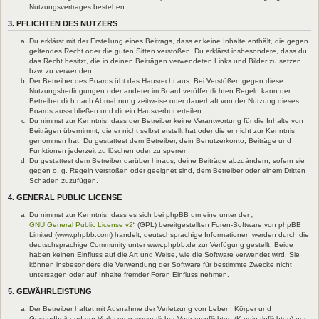
Nutzungsvertrages bestehen.
3. PFLICHTEN DES NUTZERS
Du erklärst mit der Erstellung eines Beitrags, dass er keine Inhalte enthält, die gegen
geltendes Recht oder die guten Sitten verstoßen. Du erklärst insbesondere, dass du
das Recht besitzt, die in deinen Beiträgen verwendeten Links und Bilder zu setzen
bzw. zu verwenden.
Der Betreiber des Boards übt das Hausrecht aus. Bei Verstößen gegen diese
Nutzungsbedingungen oder anderer im Board veröffentlichten Regeln kann der
Betreiber dich nach Abmahnung zeitweise oder dauerhaft von der Nutzung dieses
Boards ausschließen und dir ein Hausverbot erteilen.
Du nimmst zur Kenntnis, dass der Betreiber keine Verantwortung für die Inhalte von
Beiträgen übernimmt, die er nicht selbst erstellt hat oder die er nicht zur Kenntnis
genommen hat. Du gestattest dem Betreiber, dein Benutzerkonto, Beiträge und
Funktionen jederzeit zu löschen oder zu sperren.
Du gestattest dem Betreiber darüber hinaus, deine Beiträge abzuändern, sofern sie
gegen o. g. Regeln verstoßen oder geeignet sind, dem Betreiber oder einem Dritten
Schaden zuzufügen.
4. GENERAL PUBLIC LICENSE
Du nimmst zur Kenntnis, dass es sich bei phpBB um eine unter der „
GNU General Public License v2
“ (GPL) bereitgestellten Foren-Software von phpBB
Limited (www.phpbb.com) handelt; deutschsprachige Informationen werden durch die
deutschsprachige Community unter www.phpbb.de zur Verfügung gestellt. Beide
haben keinen Einfluss auf die Art und Weise, wie die Software verwendet wird. Sie
können insbesondere die Verwendung der Software für bestimmte Zwecke nicht
untersagen oder auf Inhalte fremder Foren Einfluss nehmen.
5. GEWÄHRLEISTUNG
Der Betreiber haftet mit Ausnahme der Verletzung von Leben, Körper und
Gesundheit und der Verletzung wesentlicher Vertragspflichten (Kardinalpflichten) nur