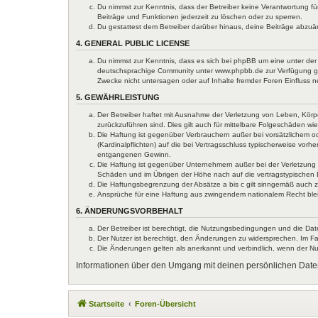
Du nimmst zur Kenntnis, dass der Betreiber keine Verantwortung für
Beiträge und Funktionen jederzeit zu löschen oder zu sperren.
Du gestattest dem Betreiber darüber hinaus, deine Beiträge abzuä
4. GENERAL PUBLIC LICENSE
Du nimmst zur Kenntnis, dass es sich bei phpBB um eine unter der 
deutschsprachige Community unter www.phpbb.de zur Verfügung gest
Zwecke nicht untersagen oder auf Inhalte fremder Foren Einfluss 
5. GEWÄHRLEISTUNG
Der Betreiber haftet mit Ausnahme der Verletzung von Leben, Körper
zurückzuführen sind. Dies gilt auch für mittelbare Folgeschäden 
Die Haftung ist gegenüber Verbrauchern außer bei vorsätzlichem o
(Kardinalpflichten) auf die bei Vertragsschluss typischerweise vo
entgangenen Gewinn.
Die Haftung ist gegenüber Unternehmern außer bei der Verletzung 
Schäden und im Übrigen der Höhe nach auf die vertragstypischen 
Die Haftungsbegrenzung der Absätze a bis c gilt sinngemäß auch zu
Ansprüche für eine Haftung aus zwingendem nationalem Recht ble
6. ÄNDERUNGSVORBEHALT
Der Betreiber ist berechtigt, die Nutzungsbedingungen und die Dat
Der Nutzer ist berechtigt, den Änderungen zu widersprechen. Im Fa
Die Änderungen gelten als anerkannt und verbindlich, wenn der N
Informationen über den Umgang mit deinen persönlichen Daten
Startseite
Foren-Übersicht