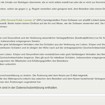
 die Inhalte von Beiträgen übernimmt, die er nicht selbst erstellt hat oder die er nicht zur Kenn
ndern, sofern sie gegen o. g. Regeln verstoßen oder geeignet sind, dem Betreiber oder einem D
„
GNU General Public License v2
“ (GPL) bereitgestellten Foren-Software von phpBB Limited (ww
ellt. Beide haben keinen Einfluss auf die Art und Weise, wie die Software verwendet wird. Si
nehmen.
 und Gesundheit und der Verletzung wesentlicher Vertragspflichten (Kardinalpflichten) nur für Sc
wie insbesondere entgangenen Gewinn.
der grob fahrlässigem Verhalten oder bei Schäden aus der Verletzung von Leben, Körper und Ges
rhersehbaren Schäden und im übrigen der Höhe nach auf die vertragstypischen Durchschnittsschäd
von Leben, Körper und Gesundheit oder vorsätzlichem oder grob fahrlässigem Verhalten des Betr
Durchschnittsschäden begrenzt. Dies gilt auch für mittelbare Schäden, insbesondere entgangen
gunsten der Mitarbeiter und Erfüllungsgehilfen des Betreibers.
iben unberührt.
enschutzerklärung zu ändern. Die Änderung wird dem Nutzer per E-Mail mitgeteilt.
lle des Widerspruchs erlischt das zwischen dem Betreiber und dem Nutzer bestehende Vertragsverh
utzer den Änderungen zugestimmt hat.
 sind in der Datenschutzerklärung enthalten.