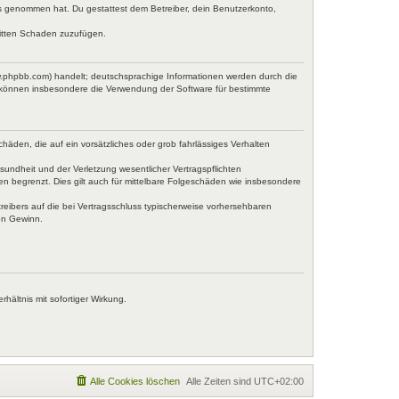
tnis genommen hat. Du gestattest dem Betreiber, dein Benutzerkonto,
ritten Schaden zuzufügen.
w.phpbb.com) handelt; deutschsprachige Informationen werden durch die
e können insbesondere die Verwendung der Software für bestimmte
häden, die auf ein vorsätzliches oder grob fahrlässiges Verhalten
undheit und der Verletzung wesentlicher Vertragspflichten
en begrenzt. Dies gilt auch für mittelbare Folgeschäden wie insbesondere
eibers auf die bei Vertragsschluss typischerweise vorhersehbaren
en Gewinn.
ältnis mit sofortiger Wirkung.
Alle Cookies löschen
Alle Zeiten sind
UTC+02:00