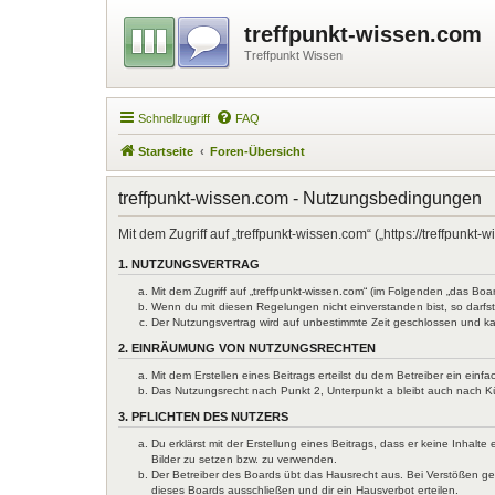
treffpunkt-wissen.com
Treffpunkt Wissen
Schnellzugriff
FAQ
Startseite
Foren-Übersicht
treffpunkt-wissen.com - Nutzungsbedingungen
Mit dem Zugriff auf „treffpunkt-wissen.com“ („https://treffpun
1. NUTZUNGSVERTRAG
Mit dem Zugriff auf „treffpunkt-wissen.com“ (im Folgenden „das Bo
Wenn du mit diesen Regelungen nicht einverstanden bist, so darfst 
Der Nutzungsvertrag wird auf unbestimmte Zeit geschlossen und ka
2. EINRÄUMUNG VON NUTZUNGSRECHTEN
Mit dem Erstellen eines Beitrags erteilst du dem Betreiber ein ein
Das Nutzungsrecht nach Punkt 2, Unterpunkt a bleibt auch nach 
3. PFLICHTEN DES NUTZERS
Du erklärst mit der Erstellung eines Beitrags, dass er keine Inhal
Bilder zu setzen bzw. zu verwenden.
Der Betreiber des Boards übt das Hausrecht aus. Bei Verstößen g
dieses Boards ausschließen und dir ein Hausverbot erteilen.