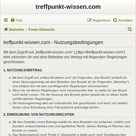
treffpunkt-wissen.com
FAQ
Registrieren
Anmelden
S
Startseite
Foren-Übersicht
u
treffpunkt-wissen.com - Nutzungsbedingungen
c
h
Mit dem Zugriff auf „treffpunkt-wissen.com“ („https://treffpunkt-wissen.com“)
wird zwischen dir und dem Betreiber ein Vertrag mit folgenden Regelungen
e
geschlossen:
1. NUTZUNGSVERTRAG
Mit dem Zugriff auf „treffpunkt-wissen.com“ (im Folgenden „das Board“) schließt du
einen Nutzungsvertrag mit dem Betreiber des Boards ab (im Folgenden „Betreiber“)
und erklärst dich mit den nachfolgenden Regelungen einverstanden.
Wenn du mit diesen Regelungen nicht einverstanden bist, so darfst du das Board
nicht weiter nutzen. Für die Nutzung des Boards gelten jeweils die an dieser Stelle
veröffentlichten Regelungen.
Der Nutzungsvertrag wird auf unbestimmte Zeit geschlossen und kann von beiden
Seiten ohne Einhaltung einer Frist jederzeit gekündigt werden.
2. EINRÄUMUNG VON NUTZUNGSRECHTEN
Mit dem Erstellen eines Beitrags erteilst du dem Betreiber ein einfaches, zeitlich und
räumlich unbeschränktes und unentgeltliches Recht, deinen Beitrag im Rahmen des
Boards zu nutzen.
Das Nutzungsrecht nach Punkt 2, Unterpunkt a bleibt auch nach Kündigung des