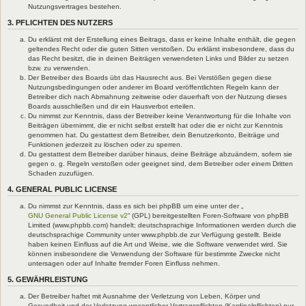
Nutzungsvertrages bestehen.
3. PFLICHTEN DES NUTZERS
Du erklärst mit der Erstellung eines Beitrags, dass er keine Inhalte enthält, die gegen
geltendes Recht oder die guten Sitten verstoßen. Du erklärst insbesondere, dass du
das Recht besitzt, die in deinen Beiträgen verwendeten Links und Bilder zu setzen
bzw. zu verwenden.
Der Betreiber des Boards übt das Hausrecht aus. Bei Verstößen gegen diese
Nutzungsbedingungen oder anderer im Board veröffentlichten Regeln kann der
Betreiber dich nach Abmahnung zeitweise oder dauerhaft von der Nutzung dieses
Boards ausschließen und dir ein Hausverbot erteilen.
Du nimmst zur Kenntnis, dass der Betreiber keine Verantwortung für die Inhalte von
Beiträgen übernimmt, die er nicht selbst erstellt hat oder die er nicht zur Kenntnis
genommen hat. Du gestattest dem Betreiber, dein Benutzerkonto, Beiträge und
Funktionen jederzeit zu löschen oder zu sperren.
Du gestattest dem Betreiber darüber hinaus, deine Beiträge abzuändern, sofern sie
gegen o. g. Regeln verstoßen oder geeignet sind, dem Betreiber oder einem Dritten
Schaden zuzufügen.
4. GENERAL PUBLIC LICENSE
Du nimmst zur Kenntnis, dass es sich bei phpBB um eine unter der „
GNU General Public License v2
“ (GPL) bereitgestellten Foren-Software von phpBB
Limited (www.phpbb.com) handelt; deutschsprachige Informationen werden durch die
deutschsprachige Community unter www.phpbb.de zur Verfügung gestellt. Beide
haben keinen Einfluss auf die Art und Weise, wie die Software verwendet wird. Sie
können insbesondere die Verwendung der Software für bestimmte Zwecke nicht
untersagen oder auf Inhalte fremder Foren Einfluss nehmen.
5. GEWÄHRLEISTUNG
Der Betreiber haftet mit Ausnahme der Verletzung von Leben, Körper und
Gesundheit und der Verletzung wesentlicher Vertragspflichten (Kardinalpflichten) nur