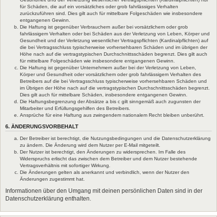
für Schäden, die auf ein vorsätzliches oder grob fahrlässiges Verhalten
zurückzuführen sind. Dies gilt auch für mittelbare Folgeschäden wie insbesondere
entgangenen Gewinn.
Die Haftung ist gegenüber Verbrauchern außer bei vorsätzlichem oder grob
fahrlässigem Verhalten oder bei Schäden aus der Verletzung von Leben, Körper und
Gesundheit und der Verletzung wesentlicher Vertragspflichten (Kardinalpflichten) auf
die bei Vertragsschluss typischerweise vorhersehbaren Schäden und im übrigen der
Höhe nach auf die vertragstypischen Durchschnittsschäden begrenzt. Dies gilt auch
für mittelbare Folgeschäden wie insbesondere entgangenen Gewinn.
Die Haftung ist gegenüber Unternehmern außer bei der Verletzung von Leben,
Körper und Gesundheit oder vorsätzlichem oder grob fahrlässigem Verhalten des
Betreibers auf die bei Vertragsschluss typischerweise vorhersehbaren Schäden und
im Übrigen der Höhe nach auf die vertragstypischen Durchschnittsschäden begrenzt.
Dies gilt auch für mittelbare Schäden, insbesondere entgangenen Gewinn.
Die Haftungsbegrenzung der Absätze a bis c gilt sinngemäß auch zugunsten der
Mitarbeiter und Erfüllungsgehilfen des Betreibers.
Ansprüche für eine Haftung aus zwingendem nationalem Recht bleiben unberührt.
6. ÄNDERUNGSVORBEHALT
Der Betreiber ist berechtigt, die Nutzungsbedingungen und die Datenschutzerklärung
zu ändern. Die Änderung wird dem Nutzer per E-Mail mitgeteilt.
Der Nutzer ist berechtigt, den Änderungen zu widersprechen. Im Falle des
Widerspruchs erlischt das zwischen dem Betreiber und dem Nutzer bestehende
Vertragsverhältnis mit sofortiger Wirkung.
Die Änderungen gelten als anerkannt und verbindlich, wenn der Nutzer den
Änderungen zugestimmt hat.
Informationen über den Umgang mit deinen persönlichen Daten sind in der
Datenschutzerklärung enthalten.