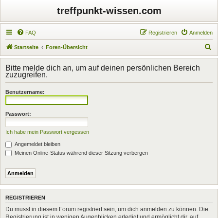
treffpunkt-wissen.com
FAQ
Registrieren
Anmelden
S
Startseite
Foren-Übersicht
u
Bitte melde dich an, um auf deinen persönlichen Bereich
c
zuzugreifen.
h
Benutzername:
e
Passwort:
Ich habe mein Passwort vergessen
Angemeldet bleiben
Meinen Online-Status während dieser Sitzung verbergen
REGISTRIEREN
Du musst in diesem Forum registriert sein, um dich anmelden zu können. Die
Registrierung ist in wenigen Augenblicken erledigt und ermöglicht dir, auf