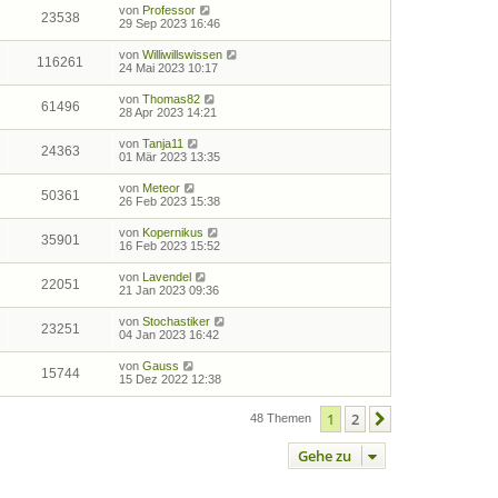
von
Professor
23538
29 Sep 2023 16:46
von
Williwillswissen
116261
24 Mai 2023 10:17
von
Thomas82
61496
28 Apr 2023 14:21
von
Tanja11
24363
01 Mär 2023 13:35
von
Meteor
50361
26 Feb 2023 15:38
von
Kopernikus
35901
16 Feb 2023 15:52
von
Lavendel
22051
21 Jan 2023 09:36
von
Stochastiker
23251
04 Jan 2023 16:42
von
Gauss
15744
15 Dez 2022 12:38
1
2
Nächste
48 Themen
Gehe zu