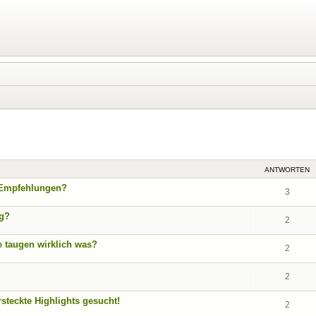
eiterte Suche
ANTWORTEN
 Empfehlungen?
3
ag?
2
e taugen wirklich was?
2
2
rsteckte Highlights gesucht!
2