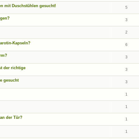
en mit Duschstühlen gesucht!
5
ngen?
3
2
arotin-Kapseln?
6
arm?
3
t der richtige
3
e gesucht
3
1
1
 an der Tür?
1
1