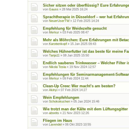
Sicher sitzen oder überflüssig? Eure Erfahrung
von
Gauss
»
28 Mai 2025 16:24
Sprachtherapie in Düsseldorf – wer hat Erfahru
von
NeuerUserTW
»
12 Feb 2025 14:24
Empfehlung für Weidezelte gesucht
von
Merkur
»
03 Feb 2025 08:47
Mehr als Möhrchen: Eure Erfahrungen mit Betac
von
Karottenkopf
»
15 Jan 2025 09:43
Welches Hühnerfutter ist das beste für meine F
von
Tanja11
»
08 Jan 2025 15:50
Endlich sauberes Trinkwasser – Welcher Filter is
von
Nikola Tesla
»
19 Nov 2024 12:57
Empfehlungen für Seminarmanagement-Softwar
von
Merkur
»
09 Feb 2024 11:44
Clean-Up Crew: Wer macht’s am besten?
von
Akinyi
»
07 Feb 2024 14:27
Wein Empfehlungen
von
Schokokuchen
»
05 Jan 2024 15:46
Wie trotzt man der Kälte mit dem Lüftungsgitter
von
abseits
»
21 Nov 2023 12:26
Fliegen im Haus
von
Lavendel
»
06 Okt 2023 10:55