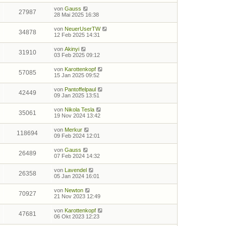
von
Gauss
27987
28 Mai 2025 16:38
von
NeuerUserTW
34878
12 Feb 2025 14:31
von
Akinyi
31910
03 Feb 2025 09:12
von
Karottenkopf
57085
15 Jan 2025 09:52
von
Pantoffelpaul
42449
09 Jan 2025 13:51
von
Nikola Tesla
35061
19 Nov 2024 13:42
von
Merkur
118694
09 Feb 2024 12:01
von
Gauss
26489
07 Feb 2024 14:32
von
Lavendel
26358
05 Jan 2024 16:01
von
Newton
70927
21 Nov 2023 12:49
von
Karottenkopf
47681
06 Okt 2023 12:23