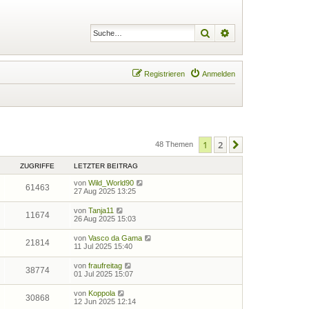
Suche
Erweiterte Suche
Registrieren
Anmelden
1
2
Nächste
48 Themen
ZUGRIFFE
LETZTER BEITRAG
von
Wild_World90
61463
27 Aug 2025 13:25
von
Tanja11
11674
26 Aug 2025 15:03
von
Vasco da Gama
21814
11 Jul 2025 15:40
von
fraufreitag
38774
01 Jul 2025 15:07
von
Koppola
30868
12 Jun 2025 12:14