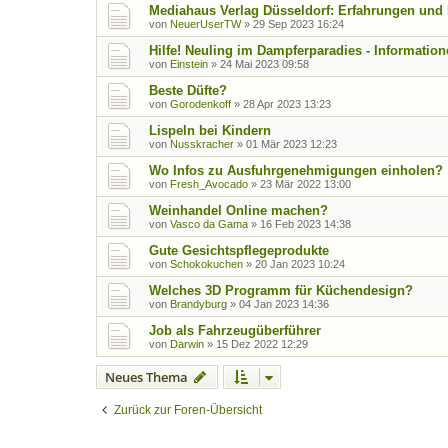
Mediahaus Verlag Düsseldorf: Erfahrungen und Ex
von
NeuerUserTW
»
29 Sep 2023 16:24
Hilfe! Neuling im Dampferparadies - Informatio
von
Einstein
»
24 Mai 2023 09:58
Beste Düfte?
von
Gorodenkoff
»
28 Apr 2023 13:23
Lispeln bei Kindern
von
Nusskracher
»
01 Mär 2023 12:23
Wo Infos zu Ausfuhrgenehmigungen einholen?
von
Fresh_Avocado
»
23 Mär 2022 13:00
Weinhandel Online machen?
von
Vasco da Gama
»
16 Feb 2023 14:38
Gute Gesichtspflegeprodukte
von
Schokokuchen
»
20 Jan 2023 10:24
Welches 3D Programm für Küchendesign?
von
Brandyburg
»
04 Jan 2023 14:36
Job als Fahrzeugüberführer
von
Darwin
»
15 Dez 2022 12:29
Neues Thema
Zurück zur Foren-Übersicht