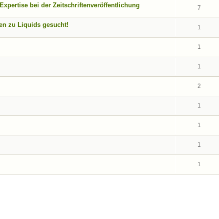
pertise bei der Zeitschriftenveröffentlichung
7
nen zu Liquids gesucht!
1
1
1
2
1
1
1
1