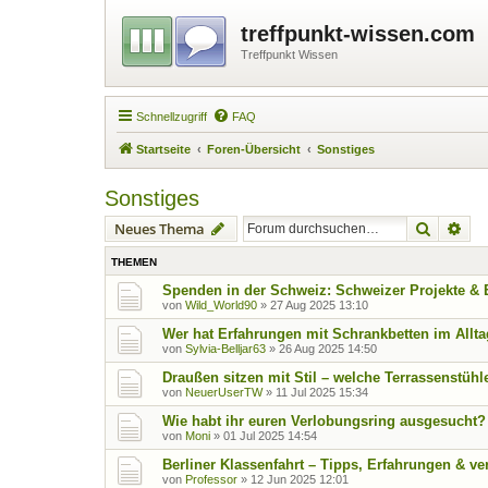
treffpunkt-wissen.com
Treffpunkt Wissen
Schnellzugriff
FAQ
Startseite
Foren-Übersicht
Sonstiges
Sonstiges
Suche
Erw
Neues Thema
THEMEN
Spenden in der Schweiz: Schweizer Projekte &
von
Wild_World90
»
27 Aug 2025 13:10
Wer hat Erfahrungen mit Schrankbetten im Allt
von
Sylvia-Belljar63
»
26 Aug 2025 14:50
Draußen sitzen mit Stil – welche Terrassenstühl
von
NeuerUserTW
»
11 Jul 2025 15:34
Wie habt ihr euren Verlobungsring ausgesucht?
von
Moni
»
01 Jul 2025 14:54
Berliner Klassenfahrt – Tipps, Erfahrungen & ve
von
Professor
»
12 Jun 2025 12:01