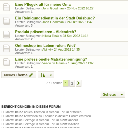
Eine Pflegekraft für meine Oma
Letzter Beitrag von
John Goodman
«
25 Nov 2022 10:27
Antworten:
1
Ein Reinigungsdienst in der Stadt Duisburg?
Letzter Beitrag von
John Goodman
«
24 Okt 2022 11:47
Antworten:
3
Produkt präsentieren - Videodreh?
Letzter Beitrag von
Nikola Tesla
«
28 Sep 2022 11:14
Antworten:
2
Onlineshop ins Leben rufen: Wie?
Letzter Beitrag von
Akinyi
«
24 Aug 2022 14:35
Antworten:
1
Eine professionelle Matratzenreinigung?
Letzter Beitrag von
Vasco da Gama
«
18 Aug 2022 11:02
Antworten:
1
Neues Thema
1
2
Nächste
37 Themen
Gehe zu
BERECHTIGUNGEN IN DIESEM FORUM
Du darfst
keine
neuen Themen in diesem Forum erstellen.
Du darfst
keine
Antworten zu Themen in diesem Forum erstellen.
Du darfst deine Beiträge in diesem Forum
nicht
ändern.
Du darfst deine Beiträge in diesem Forum
nicht
löschen.