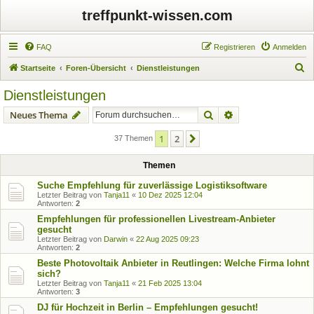
treffpunkt-wissen.com
FAQ
Registrieren
Anmelden
S
Startseite
Foren-Übersicht
Dienstleistungen
u
Dienstleistungen
c
Suche
Erweiterte Suche
Neues Thema
h
e
1
2
Nächste
37 Themen
Themen
Suche Empfehlung für zuverlässige Logistiksoftware
Letzter Beitrag von
Tanja11
«
10 Dez 2025 12:04
Antworten:
2
Empfehlungen für professionellen Livestream-Anbieter
gesucht
Letzter Beitrag von
Darwin
«
22 Aug 2025 09:23
Antworten:
2
Beste Photovoltaik Anbieter in Reutlingen: Welche Firma lohnt
sich?
Letzter Beitrag von
Tanja11
«
21 Feb 2025 13:04
Antworten:
3
DJ für Hochzeit in Berlin – Empfehlungen gesucht!