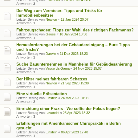
Letzter Beitrag von
Professor
«
26 Mär 2024 14:11
Antworten:
3
Der Weg zum Vermieter: Tipps und Tricks für
Immobilienbesitzer
Letzter Beitrag von
Newton
«
12 Jan 2024 20:07
Antworten:
1
Fahrzeugschaden: Tipps zur Wahl des richtigen Fachmanns?
Letzter Beitrag von
Gauss
«
10 Jan 2024 13:30
Antworten:
1
Herausforderungen bei der Gebäudereinigung – Eure Tipps
und Tricks?
Letzter Beitrag von
Darwin
«
11 Dez 2023 18:23
Antworten:
1
Suche Bauunternehmen in Mannheim für Gebäudesanierung
Letzter Beitrag von
Vasco da Gama
«
24 Nov 2023 15:07
Antworten:
3
Der Hüter meines fahrbaren Schatzes
Letzter Beitrag von
Newton
«
21 Sep 2023 15:38
Antworten:
1
Eine virtuelle Präsentation
Letzter Beitrag von
Einstein
«
24 Mai 2023 10:08
Antworten:
2
Einrichtung einer Praxis - Wo sollte der Fokus liegen?
Letzter Beitrag von
Lavendel
«
25 Apr 2023 18:32
Antworten:
3
Erfahrungen mit Amerikanischer Chiropraktik in Berlin
gesucht
Letzter Beitrag von
Einstein
«
06 Apr 2023 17:48
Antworten:
1