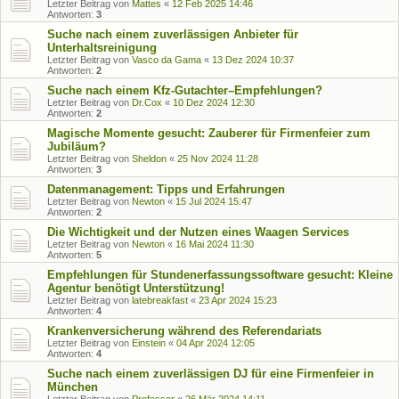
Letzter Beitrag von
Mattes
«
12 Feb 2025 14:46
Antworten:
3
Suche nach einem zuverlässigen Anbieter für
Unterhaltsreinigung
Letzter Beitrag von
Vasco da Gama
«
13 Dez 2024 10:37
Antworten:
2
Suche nach einem Kfz-Gutachter–Empfehlungen?
Letzter Beitrag von
Dr.Cox
«
10 Dez 2024 12:30
Antworten:
2
Magische Momente gesucht: Zauberer für Firmenfeier zum
Jubiläum?
Letzter Beitrag von
Sheldon
«
25 Nov 2024 11:28
Antworten:
3
Datenmanagement: Tipps und Erfahrungen
Letzter Beitrag von
Newton
«
15 Jul 2024 15:47
Antworten:
2
Die Wichtigkeit und der Nutzen eines Waagen Services
Letzter Beitrag von
Newton
«
16 Mai 2024 11:30
Antworten:
5
Empfehlungen für Stundenerfassungssoftware gesucht: Kleine
Agentur benötigt Unterstützung!
Letzter Beitrag von
latebreakfast
«
23 Apr 2024 15:23
Antworten:
4
Krankenversicherung während des Referendariats
Letzter Beitrag von
Einstein
«
04 Apr 2024 12:05
Antworten:
4
Suche nach einem zuverlässigen DJ für eine Firmenfeier in
München