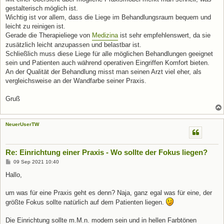
gestalterisch möglich ist.
Wichtig ist vor allem, dass die Liege im Behandlungsraum bequem und
leicht zu reinigen ist.
Gerade die Therapieliege von
Medizina
ist sehr empfehlenswert, da sie
zusätzlich leicht anzupassen und belastbar ist.
Schließlich muss diese Liege für alle möglichen Behandlungen geeignet
sein und Patienten auch während operativen Eingriffen Komfort bieten.
An der Qualität der Behandlung misst man seinen Arzt viel eher, als
vergleichsweise an der Wandfarbe seiner Praxis.
Gruß
NeuerUserTW
Re: Einrichtung einer Praxis - Wo sollte der Fokus liegen?
B
09 Sep 2021 10:40
e
i
Hallo,
t
r
a
um was für eine Praxis geht es denn? Naja, ganz egal was für eine, der
g
größte Fokus sollte natürlich auf dem Patienten liegen.
Die Einrichtung sollte m.M.n. modern sein und in hellen Farbtönen