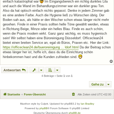
einfach katastrophal war
Im Eingangsbereich ein richtig dunkles Lila
und auch die Wand im Behandlungszimmer war ein dunkler grau Ton.
Also da hat optisch einfach nichts gepasst. Denke in jedem Zimmer gab
es eine andere Farbe. Auch die Hygiene ließ zu Wünschen übrig. Der
Boden sah aus, als hätte er den Wischer schon etwas länger nicht mehr
gesehen. Finde in einer Praxis sollten helle Töne gewählt werden, etwas
in Richtung Beige, Minze oder ein helles Blau. Finde es auch schön,
wenn die Praxis modern wirkt. Ganz ganz wichtig, es muss hygienisch
sein! Wir selbst haben eine Büroreinigung Düsseldorf. Officeclean24
bietet einen breiten Service an, egal ob Büros, Praxen etc. Hier der Link:
https://officeclean24.de/bueroreinigung ... ldorf.html
Da der Beitrag schon
etwas länger her ist, hoffe ich, dass du die Einrichtung schön
hinbekommen hast und die Kunden zufrieden sind.
Antworten
4 Beiträge • Seite
1
von
1
Gehe zu
Startseite
Foren-Übersicht
Alle Zeiten sind
UTC+02:00
Maxthon style by Culprit. Updated for phpBB3.2 by
Ian Bradley
Powered by
phpBB
® Forum Software © phpBB Limited
Deutsche Übersetzung durch
phpBB.de