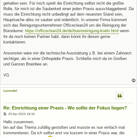
gehalten sein. Für mich spielt die Einrichtung selbst nicht die größte
Rolle, für mich ist die Sauberkeit einer jeden Praxis ausschlaggebend. Da
muss die Einrichtung nicht unbedingt auf dem neuesten Stand sein,
Hauptsache alles ist sauber und ordentlich. In unserer Firma kümmert
sich das Reinigungsunternehmen Officeclean24 um die Reinigung der
Büroräume:
https://officeclean24.de/de/bueroreinigung-koeln.html
wenn
ihr da noch keinen Partner habt, dann könnt ihr diesen gerne
kontaktieren.
Ansonsten wäre mir die technische Ausstattung z.B. bei einem Zahnarzt
wichtiger, als in einer Orthopädie Praxis. Schließe mich da im Großen
und Ganzen Brainbee an.
VG
Lavendel
Re: Einrichtung einer Praxis - Wo sollte der Fokus liegen?
B
25 Apr 2023 18:32
e
i
Hallo zusammen,
t
bin auf das Thema zufällig gestoßen und musste es nun einfach mal
r
a
kommentieren. Da ich selbst erst vor kurzem in einer Praxis war, die
g