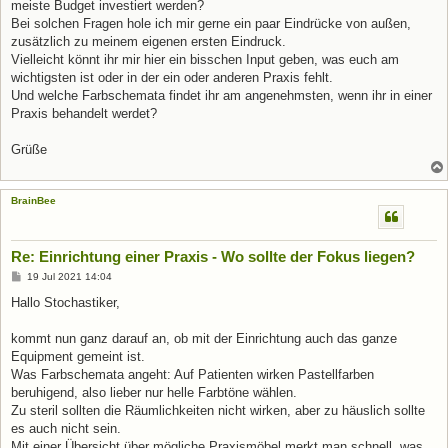
meiste Budget investiert werden?
Bei solchen Fragen hole ich mir gerne ein paar Eindrücke von außen,
zusätzlich zu meinem eigenen ersten Eindruck.
Vielleicht könnt ihr mir hier ein bisschen Input geben, was euch am
wichtigsten ist oder in der ein oder anderen Praxis fehlt.
Und welche Farbschemata findet ihr am angenehmsten, wenn ihr in einer
Praxis behandelt werdet?
Grüße
BrainBee
Re: Einrichtung einer Praxis - Wo sollte der Fokus liegen?
B
19 Jul 2021 14:04
e
i
Hallo Stochastiker,
t
r
a
kommt nun ganz darauf an, ob mit der Einrichtung auch das ganze
g
Equipment gemeint ist.
Was Farbschemata angeht: Auf Patienten wirken Pastellfarben
beruhigend, also lieber nur helle Farbtöne wählen.
Zu steril sollten die Räumlichkeiten nicht wirken, aber zu häuslich sollte
es auch nicht sein.
Mit einer Übersicht über mögliche Praxismöbel merkt man schnell, was