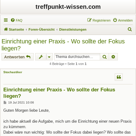
treffpunkt-wissen.com
FAQ
Registrieren
Anmelden
S
Startseite
Foren-Übersicht
Dienstleistungen
u
Einrichtung einer Praxis - Wo sollte der Fokus
c
liegen?
h
Suche
Erweiterte
Antworten
e
4 Beiträge • Seite
1
von
1
Stochastiker
Einrichtung einer Praxis - Wo sollte der Fokus
liegen?
B
19 Jul 2021 10:06
e
i
Guten Morgen liebe Leute,
t
r
a
ich habe aktuell die Aufgabe, mich um die Einrichtung einer neuen Praxis
g
zu kümmern.
Dabei wäre nun wichtig: Wo sollte der Fokus dabei liegen? Wo sollte das